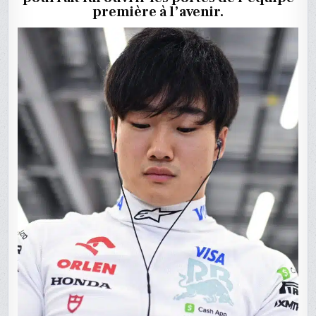
DE
première à l’avenir.
YUKI
TSUNOD