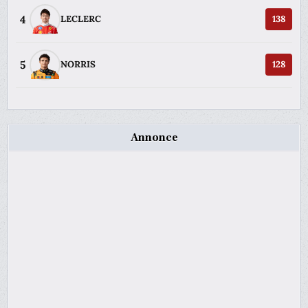
4
LECLERC
138
5
NORRIS
128
Annonce