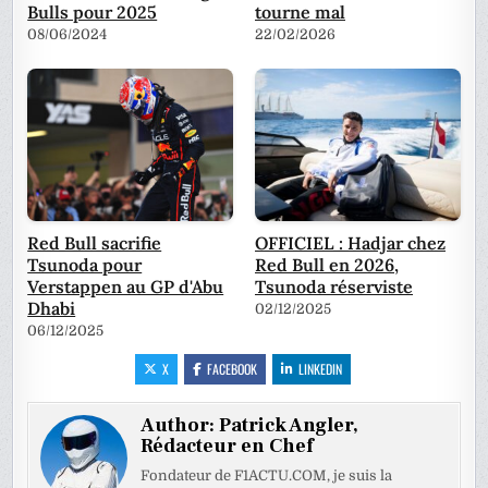
Bulls pour 2025
tourne mal
08/06/2024
22/02/2026
Red Bull sacrifie
OFFICIEL : Hadjar chez
Tsunoda pour
Red Bull en 2026,
Verstappen au GP d'Abu
Tsunoda réserviste
Dhabi
02/12/2025
06/12/2025
X
FACEBOOK
LINKEDIN
Author:
Patrick Angler,
Rédacteur en Chef
Fondateur de F1ACTU.COM, je suis la