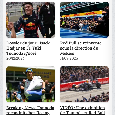
Dossier du jour : Isack
Red Bull se réinvente
Hadjar en F1, Yuki
sous la direction de
Tsunoda ignoré
Mekies
20/12/2024
14/09/2025
Breaking News: Tsunoda
VIDÉO : Une exhibition
reconduit chez Racing
de Tsunoda et Red Bull