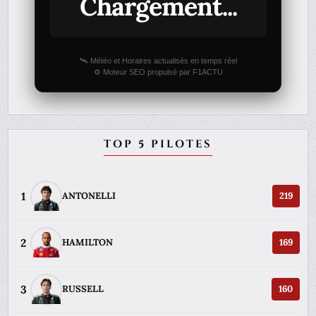
Chargement...
🛰️ Météo et Horaires actualisés en temps réel
⚙️ Moteur SEO propulsé par F1ACTU
TOP 5 PILOTES
1
ANTONELLI
219
2
HAMILTON
169
3
RUSSELL
160