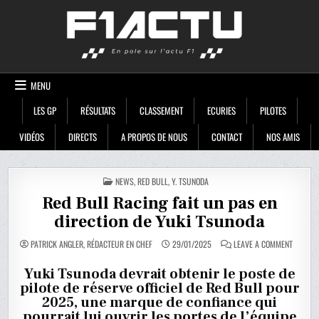
Skip
F1ACTU
to
content
MENU
LES GP
RÉSULTATS
CLASSEMENT
ECURIES
PILOTES
VIDÉOS
DIRECTS
A PROPOS DE NOUS
CONTACT
NOS AMIS
POSTED
NEWS
,
RED BULL
,
Y. TSUNODA
IN
Red Bull Racing fait un pas en
direction de Yuki Tsunoda
ON
PATRICK ANGLER, RÉDACTEUR EN CHEF
29/01/2025
LEAVE A COMMENT
RED
BULL
RACING
Yuki Tsunoda devrait obtenir le poste de
FAIT
pilote de réserve officiel de Red Bull pour
UN
PAS
2025, une marque de confiance qui
EN
DIRECTI
pourrait lui ouvrir les portes de l’équipe