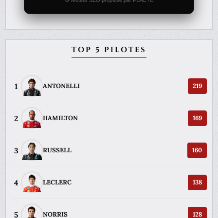
⚙️ Moteur SEO propulsé par F1ACTU
TOP 5 PILOTES
1
ANTONELLI
219
2
HAMILTON
169
3
RUSSELL
160
4
LECLERC
138
5
NORRIS
128