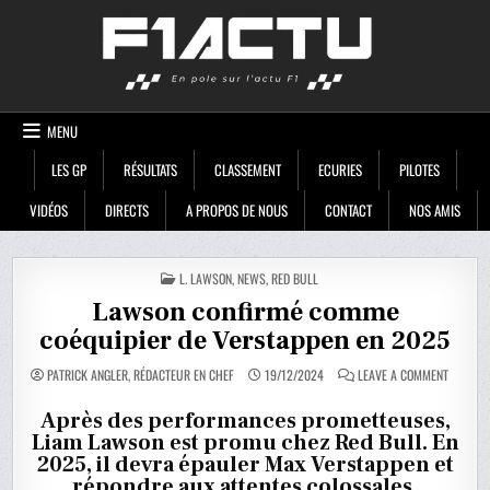
Skip
F1ACTU
to
content
MENU
LES GP
RÉSULTATS
CLASSEMENT
ECURIES
PILOTES
VIDÉOS
DIRECTS
A PROPOS DE NOUS
CONTACT
NOS AMIS
POSTED
L. LAWSON
,
NEWS
,
RED BULL
IN
Lawson confirmé comme
coéquipier de Verstappen en 2025
ON
PATRICK ANGLER, RÉDACTEUR EN CHEF
19/12/2024
LEAVE A COMMENT
LAWSON
CONFIR
COMME
Après des performances prometteuses,
COÉQUIP
Liam Lawson est promu chez Red Bull. En
DE
VERSTA
2025, il devra épauler Max Verstappen et
EN
2025
répondre aux attentes colossales.