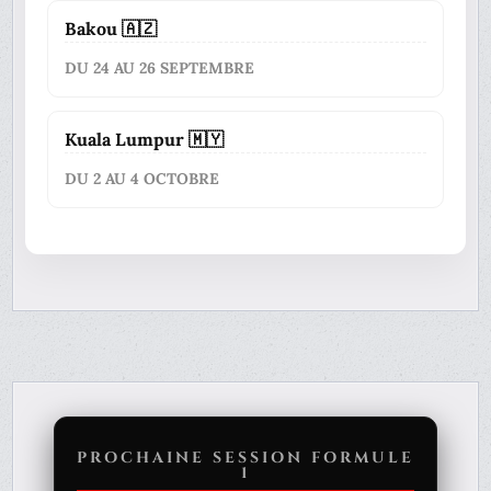
Bakou 🇦🇿
DU 24 AU 26 SEPTEMBRE
Kuala Lumpur 🇲🇾
DU 2 AU 4 OCTOBRE
PROCHAINE SESSION FORMULE
1