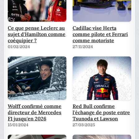
Ce que pense Leclerc au
Cadillac vise Herta
sujet d'Hamilton comme
comme pilote et Ferrari
coéquipier ?
comme motoriste
01/02/2024
27/11/2024
Wolff confirmé comme
Red Bull confirme
directeur de Mercedes
l'échange de poste entre
F1 jusqu'en 2026
Tsunoda et Lawson
15/01/2024
27/03/2025