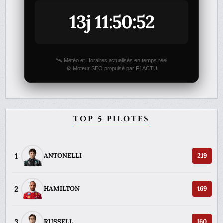
13j 11:50:52
🛰️ Météo et Horaires actualisés en temps réel
⚙️ Moteur SEO propulsé par F1ACTU
TOP 5 PILOTES
1
ANTONELLI
219
2
HAMILTON
169
3
RUSSELL
160