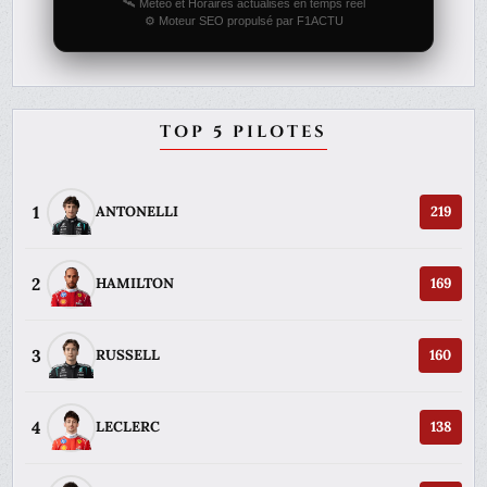
🛰️ Météo et Horaires actualisés en temps réel
⚙️ Moteur SEO propulsé par F1ACTU
TOP 5 PILOTES
1
ANTONELLI
219
2
HAMILTON
169
3
RUSSELL
160
4
LECLERC
138