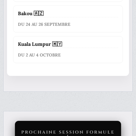
Bakou 🇦🇿
DU 24 AU 26 SEPTEMBRE
Kuala Lumpur 🇲🇾
DU 2 AU 4 OCTOBRE
PROCHAINE SESSION FORMULE