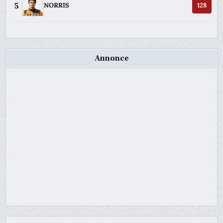
5
NORRIS
128
Annonce