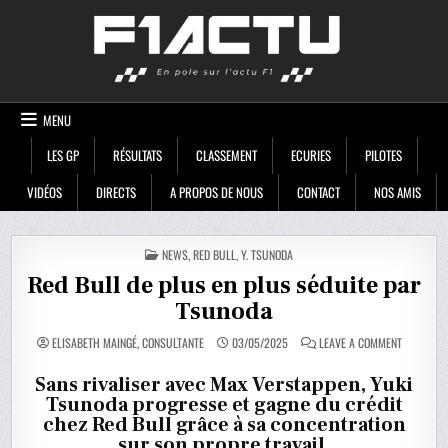
Skip
F1ACTU
to
content
MENU
LES GP
RÉSULTATS
CLASSEMENT
ECURIES
PILOTES
VIDÉOS
DIRECTS
A PROPOS DE NOUS
CONTACT
NOS AMIS
POSTED
NEWS
,
RED BULL
,
Y. TSUNODA
IN
Red Bull de plus en plus séduite par
Tsunoda
ON
ELISABETH MAINGÉ, CONSULTANTE
03/05/2025
LEAVE A COMMENT
RED
BULL
DE
Sans rivaliser avec Max Verstappen, Yuki
PLUS
Tsunoda progresse et gagne du crédit
EN
PLUS
chez Red Bull grâce à sa concentration
SÉDUITE
PAR
sur son propre travail.