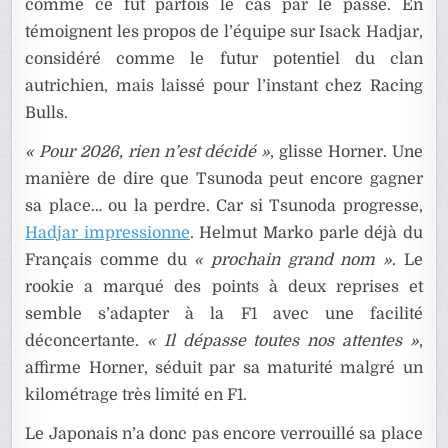
comme ce fut parfois le cas par le passé. En
témoignent les propos de l’équipe sur Isack Hadjar,
considéré comme le futur potentiel du clan
autrichien, mais laissé pour l’instant chez Racing
Bulls.
« Pour 2026, rien n’est décidé »
, glisse Horner. Une
manière de dire que Tsunoda peut encore gagner
sa place… ou la perdre. Car si Tsunoda progresse,
Hadjar impressionne
. Helmut Marko parle déjà du
Français comme du
« prochain grand nom »
. Le
rookie a marqué des points à deux reprises et
semble s’adapter à la F1 avec une facilité
déconcertante.
« Il dépasse toutes nos attentes »
,
affirme Horner, séduit par sa maturité malgré un
kilométrage très limité en F1.
Le Japonais n’a donc pas encore verrouillé sa place