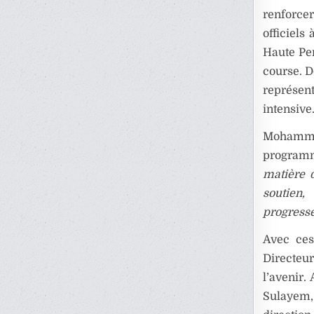
renforcer
officiel
Haute Pe
course. 
représen
intensive
Mohammed
program
matière d
soutien,
progresse
Avec ces
Directeu
l’avenir
Sulayem,