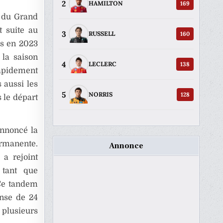
2
169
HAMILTON
n du Grand
t suite au
3
160
RUSSELL
es en 2023
 la saison
4
138
LECLERC
rapidement
 aussi les
5
128
NORRIS
 le départ
annoncé la
manente.
Annonce
 a rejoint
 tant que
 Ce tandem
nse de 24
plusieurs