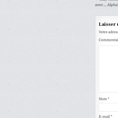
de
avec … Alpha
l’articl
Laisser
Votre adres
Commenta
Nom
*
E-mail
*