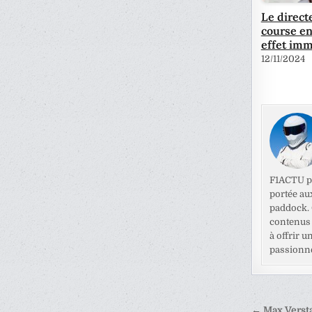
Le direct
course en
effet imm
12/11/2024
F1ACTU pr
portée au
paddock. C
contenus 
à offrir u
passionné
Naviga
← Max Versta