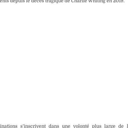
ts depuis le décès tragique de Charlie Whiting en 2019.
nations s’inscrivent dans une volonté plus large de 