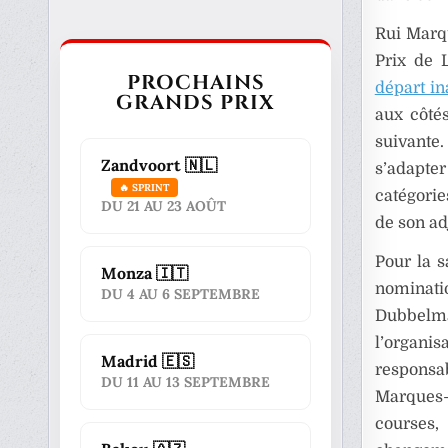
Rui Marqu
Prix de 
PROCHAINS
départ in
GRANDS PRIX
aux côtés
suivante.
Zandvoort 🇳🇱
s’adapter
🔥 SPRINT
catégorie
DU 21 AU 23 AOÛT
de son ad
Pour la 
Monza 🇮🇹
nominat
DU 4 AU 6 SEPTEMBRE
Dubbelma
l’organi
Madrid 🇪🇸
responsa
DU 11 AU 13 SEPTEMBRE
Marques-
courses,