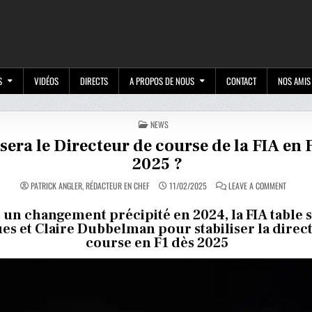
M
S
VIDÉOS
DIRECTS
A PROPOS DE NOUS
CONTACT
NOS AMIS
POSTED
NEWS
IN
sera le Directeur de course de la FIA en 
2025 ?
ON
PATRICK ANGLER, RÉDACTEUR EN CHEF
11/02/2025
LEAVE A COMMENT
QUI
SERA
LE
 un changement précipité en 2024, la FIA table 
DIRECT
s et Claire Dubbelman pour stabiliser la direc
DE
COURSE
course en F1 dès 2025
DE
LA
FIA
EN
F1
EN
2025
?