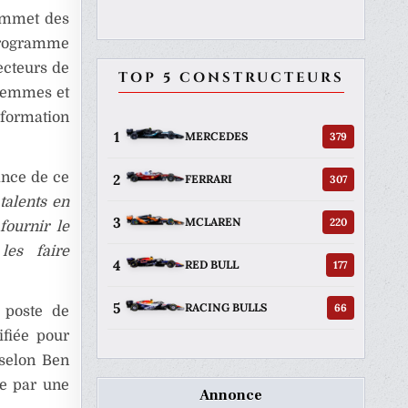
sommet des
 Programme
ecteurs de
TOP 5 CONSTRUCTEURS
 femmes et
formation
1
379
MERCEDES
ance de ce
2
307
FERRARI
talents en
3
220
MCLAREN
 fournir le
les faire
4
177
RED BULL
5
66
RACING BULLS
e poste de
ifiée pour
selon Ben
e par une
Annonce