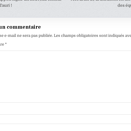
Tauri !
des éq
e
 un commentaire
se e-mail ne sera pas publiée.
Les champs obligatoires sont indiqués av
ire
*