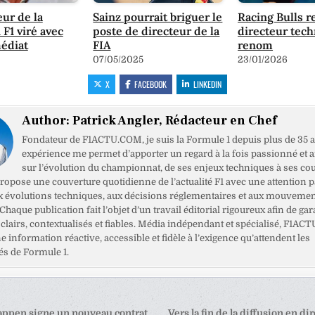
eur de la
Sainz pourrait briguer le
Racing Bulls r
 F1 viré avec
poste de directeur de la
directeur tec
édiat
FIA
renom
07/05/2025
23/01/2026
X
FACEBOOK
LINKEDIN
Author:
Patrick Angler, Rédacteur en Chef
Fondateur de F1ACTU.COM, je suis la Formule 1 depuis plus de 35 a
expérience me permet d’apporter un regard à la fois passionné et 
sur l’évolution du championnat, de ses enjeux techniques à ses cou
opose une couverture quotidienne de l’actualité F1 avec une attention pa
x évolutions techniques, aux décisions réglementaires et aux mouveme
haque publication fait l’objet d’un travail éditorial rigoureux afin de gar
clairs, contextualisés et fiables. Média indépendant et spécialisé, F1ACT
ne information réactive, accessible et fidèle à l’exigence qu’attendent les
s de Formule 1.
tion
ppen signe un nouveau contrat
Vers la fin de la diffusion en dir