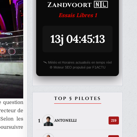
Zandvoort 🇳🇱
Essais Libres 1
13j 04:45:13
🛰️ Météo et Horaires actualisés en temps réel
⚙️ Moteur SEO propulsé par F1ACTU
TOP 5 PILOTES
e question
recteur de
Selon les
1
219
ANTONELLI
poursuivre