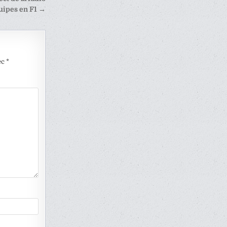
uipes en F1 →
ec
*