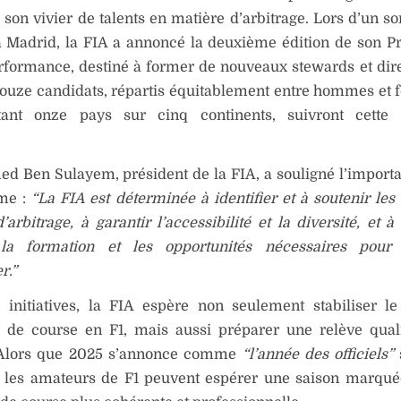
 son vivier de talents en matière d’arbitrage. Lors d’un 
s à Madrid, la FIA a annoncé la deuxième édition de son
rformance, destiné à former de nouveaux stewards et dir
Douze candidats, répartis équitablement entre hommes et
tant onze pays sur cinq continents, suivront cette 
.
 Ben Sulayem, président de la FIA, a souligné l’import
me :
“La FIA est déterminée à identifier et à soutenir les 
’arbitrage, à garantir l’accessibilité et la diversité, et à
 la formation et les opportunités nécessaires pour 
r.”
 initiatives, la FIA espère non seulement stabiliser l
r de course en F1, mais aussi préparer une relève qual
. Alors que 2025 s’annonce comme
“l’année des officiels”
 les amateurs de F1 peuvent espérer une saison marqué