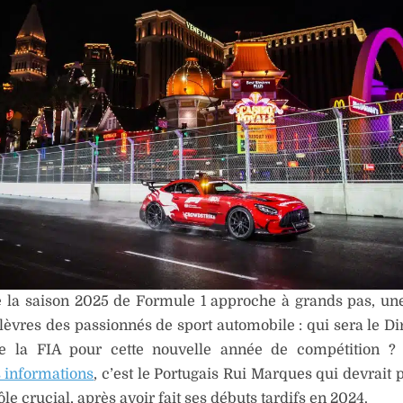
e la saison 2025 de Formule 1 approche à grands pas, un
 lèvres des passionnés de sport automobile : qui sera le Di
e la FIA pour cette nouvelle année de compétition ? 
 informations
, c’est le Portugais Rui Marques qui devrait 
le crucial, après avoir fait ses débuts tardifs en 2024.