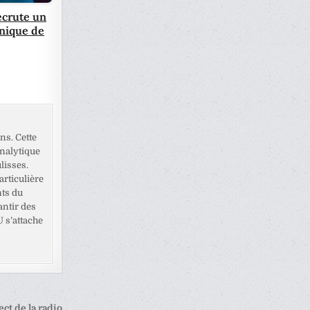
ecrute un
hnique de
ns. Cette
analytique
lisses.
rticulière
nts du
antir des
U s’attache
ect de la radio