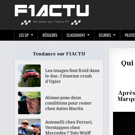
Skip
F1ACTU.CO
to
content
LES GP
RÉSULTATS
CLASSEMENT
ECURIES
PILOTE
Tendance sur F1ACTU
Qui 
Les images font froid dans
le dos : l’énorme crash
d’Ogier
Après
Alonso pose deux
Marque
conditions pour rester
chez Aston Martin
Antonelli chez Ferrari,
Verstappen chez
Mercedes ? Toto Wolff