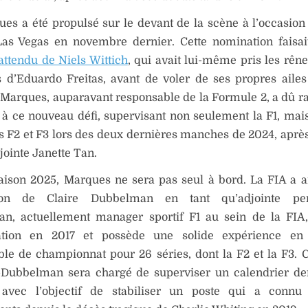
es a été propulsé sur le devant de la scène à l’occasio
Las Vegas en novembre dernier. Cette nomination faisai
attendu de Niels Wittich
, qui avait lui-même pris les rên
 d’Eduardo Freitas, avant de voler de ses propres ailes
 Marques, auparavant responsable de la Formule 2, a dû 
 à ce nouveau défi, supervisant non seulement la F1, mais
s F2 et F3 lors des deux dernières manches de 2024, après
jointe Janette Tan.
saison 2025, Marques ne sera pas seul à bord. La FIA a 
ion de Claire Dubbelman en tant qu’adjointe per
n, actuellement manager sportif F1 au sein de la FIA,
sation en 2017 et possède une solide expérience en
ble de championnat pour 26 séries, dont la F2 et la F3.
Dubbelman sera chargé de superviser un calendrier de
 avec l’objectif de stabiliser un poste qui a connu 