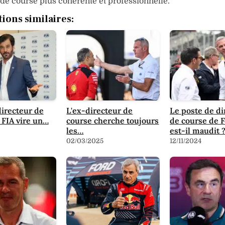
 de course plus cohérente et professionnelle.
tions similaires:
directeur de
L'ex-directeur de
Le poste de di
a FIA vire un…
course cherche toujours
de course de 
les…
est-il maudit 
02/03/2025
12/11/2024