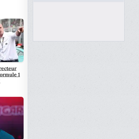
recteur
Formule 1
?