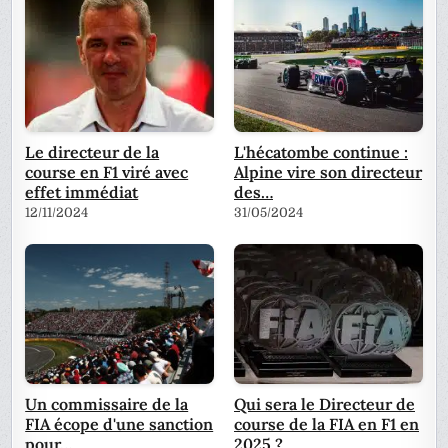
Le directeur de la
L'hécatombe continue :
course en F1 viré avec
Alpine vire son directeur
effet immédiat
des…
12/11/2024
31/05/2024
Un commissaire de la
Qui sera le Directeur de
FIA écope d'une sanction
course de la FIA en F1 en
pour…
2025 ?