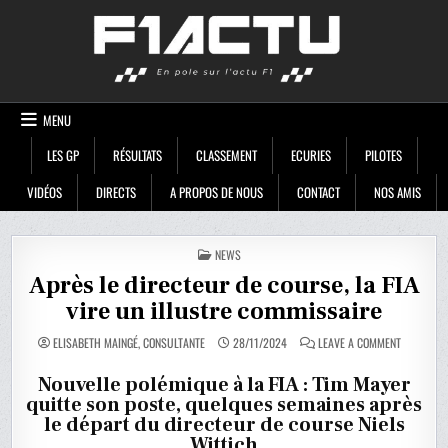
Skip
F1ACTU
to
content
MENU
LES GP
RÉSULTATS
CLASSEMENT
ECURIES
PILOTES
VIDÉOS
DIRECTS
A PROPOS DE NOUS
CONTACT
NOS AMIS
POSTED
NEWS
IN
Après le directeur de course, la FIA
vire un illustre commissaire
ON
ELISABETH MAINGÉ, CONSULTANTE
28/11/2024
LEAVE A COMMENT
APRÈS
LE
DIRECTEU
Nouvelle polémique à la FIA : Tim Mayer
DE
quitte son poste, quelques semaines après
COURSE,
LA
le départ du directeur de course Niels
FIA
VIRE
Wittich