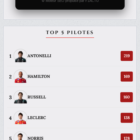
⚙️ Moteur SEO propulsé par F1ACTU
TOP 5 PILOTES
1
ANTONELLI
219
2
HAMILTON
169
3
RUSSELL
160
4
LECLERC
138
5
NORRIS
128