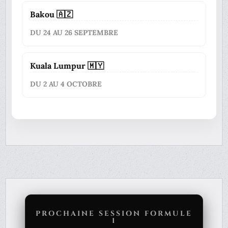
Bakou 🇦🇿
DU 24 AU 26 SEPTEMBRE
Kuala Lumpur 🇲🇾
DU 2 AU 4 OCTOBRE
PROCHAINE SESSION FORMULE
1