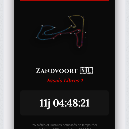
Zandvoort 🇳🇱
Essais Libres 1
11j 04:48:21
🛰️ Météo et Horaires actualisés en temps réel