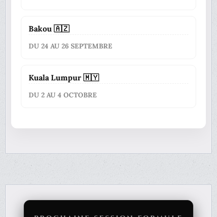
Bakou 🇦🇿
DU 24 AU 26 SEPTEMBRE
Kuala Lumpur 🇲🇾
DU 2 AU 4 OCTOBRE