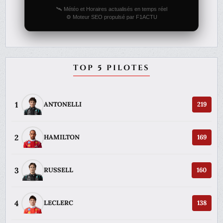
🛰️ Météo et Horaires actualisés en temps réel
⚙️ Moteur SEO propulsé par F1ACTU
TOP 5 PILOTES
1
ANTONELLI
219
2
HAMILTON
169
3
RUSSELL
160
4
LECLERC
138