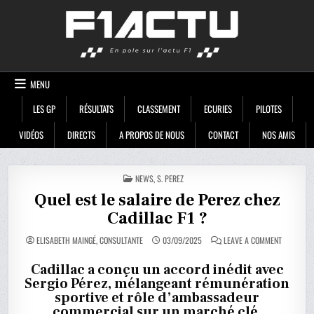
Skip
F1ACTU
to
content
MENU
LES GP
RÉSULTATS
CLASSEMENT
ECURIES
PILOTES
VIDÉOS
DIRECTS
A PROPOS DE NOUS
CONTACT
NOS AMIS
POSTED
NEWS
,
S. PEREZ
IN
Quel est le salaire de Perez chez
Cadillac F1 ?
ON
ELISABETH MAINGÉ, CONSULTANTE
03/09/2025
LEAVE A COMMENT
QUEL
EST
LE
Cadillac a conçu un accord inédit avec
SALAIRE
Sergio Pérez, mélangeant rémunération
DE
PEREZ
sportive et rôle d’ambassadeur
CHEZ
CADILLAC
commercial sur un marché clé.