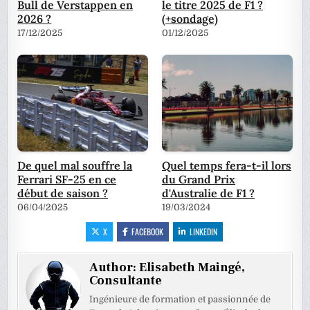
Bull de Verstappen en
le titre 2025 de F1 ?
2026 ?
(+sondage)
17/12/2025
01/12/2025
De quel mal souffre la
Quel temps fera-t-il lors
Ferrari SF-25 en ce
du Grand Prix
début de saison ?
d'Australie de F1 ?
06/04/2025
19/03/2024
X
FACEBOOK
LINKEDIN
Author:
Elisabeth Maingé,
Consultante
Ingénieure de formation et passionnée de