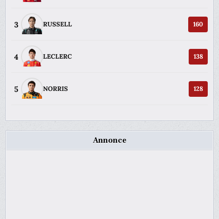
3
RUSSELL
160
4
LECLERC
138
5
NORRIS
128
Annonce