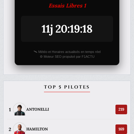
Essais Libres 1
11j 20:19:18
🛰️ Météo et Horaires actualisés en temps réel
⚙️ Moteur SEO propulsé par F1ACTU
TOP 5 PILOTES
1
ANTONELLI
219
2
HAMILTON
169