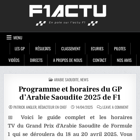
Skip
F1ACTU
to
content
MENU
LES GP
RÉSULTATS
CLASSEMENT
ECURIES
PILOTES
VIDÉOS
DIRECTS
A PROPOS DE NOUS
CONTACT
NOS AMIS
POSTED
ARABIE SAOUDITE
,
NEWS
IN
Programme et horaires du GP
d’Arabie Saoudite 2025 de F1
ON
PATRICK ANGLER, RÉDACTEUR EN CHEF
14/04/2025
LEAVE A COMMENT
PROGRA
ET
📅
Voici le guide complet et les horaires
HORAIR
DU
GP
TV du Grand Prix d’Arabie Saoudite de Formule
D’ARABI
SAOUDIT
1 qui se déroulera du 18 au 20 avril 2025. Vous
2025