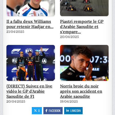
Il a fallu deux Williams
Piastri remporte le GP
pour retenir Hadjar en…
d'Arabie Saoudite et
s'empare…
21/04/2025
20/04/2025
{DIRECT} Suivez en live
Norris broie du noir
vidéo le GP d'Arabie
après son accident en
Saoudite de F1
Arabie saoudite
20/04/2025
19/04/2025
X
FACEBOOK
LINKEDIN