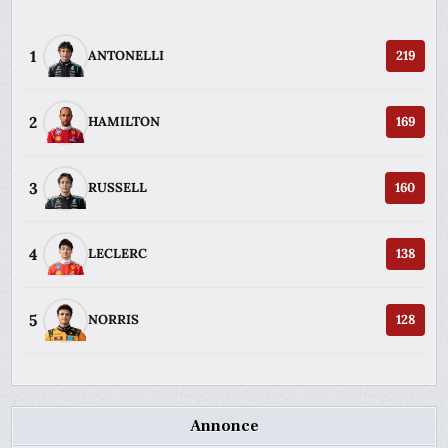
1
ANTONELLI
219
2
HAMILTON
169
3
RUSSELL
160
4
LECLERC
138
5
NORRIS
128
Annonce