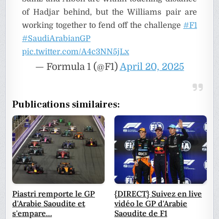
of Hadjar behind, but the Williams pair are
working together to fend off the challenge
#F1
#SaudiArabianGP
pic.twitter.com/A4c3NN5jLx
— Formula 1 (@F1)
April 20, 2025
Publications similaires:
Piastri remporte le GP
{DIRECT} Suivez en live
d'Arabie Saoudite et
vidéo le GP d'Arabie
s'empare…
Saoudite de F1