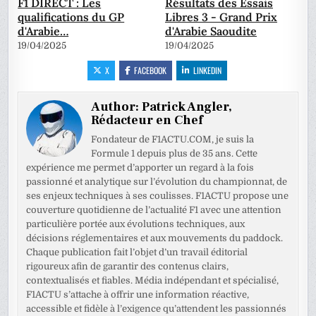
F1 DIRECT : Les
Résultats des Essais
qualifications du GP
Libres 3 - Grand Prix
d'Arabie…
d'Arabie Saoudite
19/04/2025
19/04/2025
X
FACEBOOK
LINKEDIN
Author:
Patrick Angler,
Rédacteur en Chef
Fondateur de F1ACTU.COM, je suis la
Formule 1 depuis plus de 35 ans. Cette
expérience me permet d’apporter un regard à la fois
passionné et analytique sur l’évolution du championnat, de
ses enjeux techniques à ses coulisses. F1ACTU propose une
couverture quotidienne de l’actualité F1 avec une attention
particulière portée aux évolutions techniques, aux
décisions réglementaires et aux mouvements du paddock.
Chaque publication fait l’objet d’un travail éditorial
rigoureux afin de garantir des contenus clairs,
contextualisés et fiables. Média indépendant et spécialisé,
F1ACTU s’attache à offrir une information réactive,
accessible et fidèle à l’exigence qu’attendent les passionnés