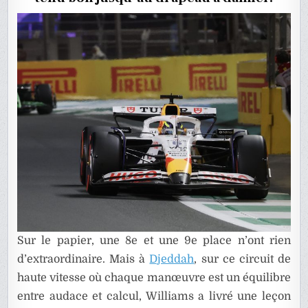
EN
ARABIE
SAOUDIT
Sur le papier, une 8e et une 9e place n’ont rien
d’extraordinaire. Mais à
Djeddah
, sur ce circuit de
haute vitesse où chaque manœuvre est un équilibre
entre audace et calcul, Williams a livré une leçon