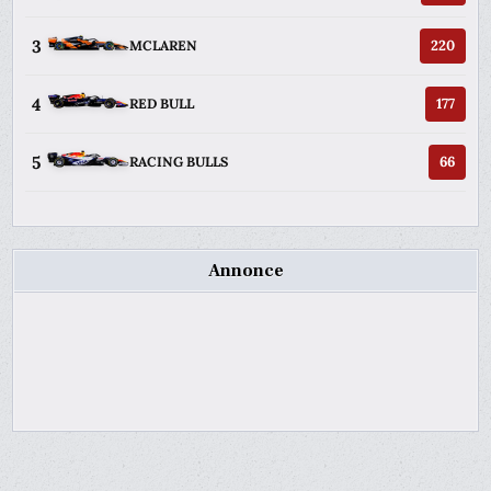
3
220
MCLAREN
4
177
RED BULL
5
66
RACING BULLS
Annonce