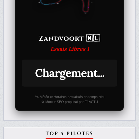
Zandvoort 🇳🇱
Essais Libres 1
Chargement...
🛰️ Météo et Horaires actualisés en temps réel
⚙️ Moteur SEO propulsé par F1ACTU
TOP 5 PILOTES