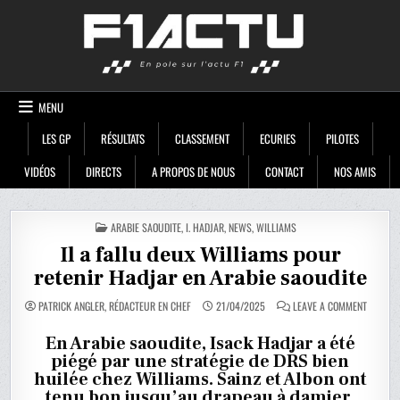
Skip
F1ACTU
to
content
MENU
LES GP
RÉSULTATS
CLASSEMENT
ECURIES
PILOTES
VIDÉOS
DIRECTS
A PROPOS DE NOUS
CONTACT
NOS AMIS
POSTED
ARABIE SAOUDITE
,
I. HADJAR
,
NEWS
,
WILLIAMS
IN
Il a fallu deux Williams pour
retenir Hadjar en Arabie saoudite
ON
PATRICK ANGLER, RÉDACTEUR EN CHEF
21/04/2025
LEAVE A COMMENT
IL
A
FALLU
En Arabie saoudite, Isack Hadjar a été
DEUX
piégé par une stratégie de DRS bien
WILLIA
POUR
huilée chez Williams. Sainz et Albon ont
RETENIR
HADJAR
tenu bon jusqu’au drapeau à damier.