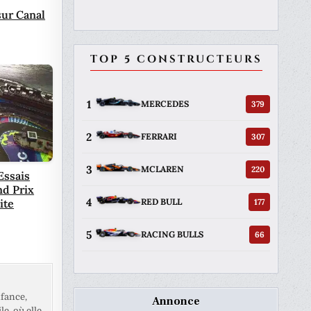
sur Canal
TOP 5 CONSTRUCTEURS
1
379
MERCEDES
2
307
FERRARI
3
220
MCLAREN
Essais
nd Prix
4
177
RED BULL
ite
5
66
RACING BULLS
fance,
Annonce
e, où elle