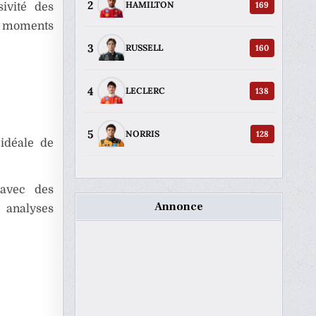
2
169
HAMILTON
sivité des
 moments
3
160
RUSSELL
4
138
LECLERC
5
128
NORRIS
 idéale de
 avec des
Annonce
 analyses