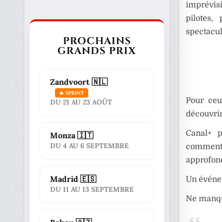
imprévis
pilotes
spectacul
PROCHAINS
GRANDS PRIX
Zandvoort 🇳🇱
🔥 SPRINT
Pour ceu
DU 21 AU 23 AOÛT
découvrir
Canal+ 
Monza 🇮🇹
DU 4 AU 6 SEPTEMBRE
commenta
approfon
Madrid 🇪🇸
Un événem
DU 11 AU 13 SEPTEMBRE
Ne manqu