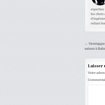
expertise
les choix
d’ingénie
reliant l
Naviga
← Verstappen
de
saison à Bah
l’articl
Laisser
Votre adres
Commenta