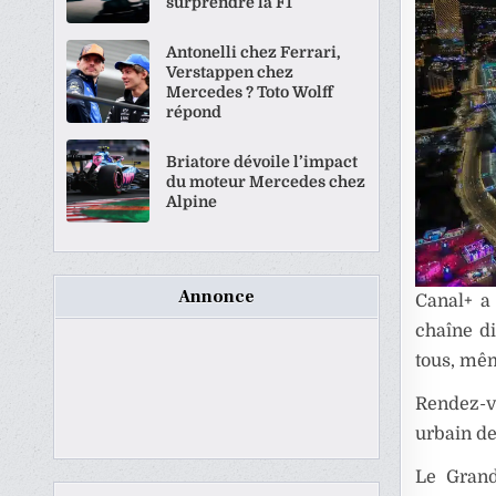
surprendre la F1
Antonelli chez Ferrari,
Verstappen chez
Mercedes ? Toto Wolff
répond
Briatore dévoile l’impact
du moteur Mercedes chez
Alpine
Annonce
Canal+ a
chaîne di
tous, mê
Rendez-vo
urbain de
Le Grand