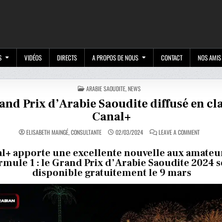
M
S
VIDÉOS
DIRECTS
A PROPOS DE NOUS
CONTACT
NOS AMIS
POSTED
ARABIE SAOUDITE
,
NEWS
IN
and Prix d’Arabie Saoudite diffusé en cla
Canal+
ON
ELISABETH MAINGÉ, CONSULTANTE
02/03/2024
LEAVE A COMMENT
LE
GRAND
PRIX
l+ apporte une excellente nouvelle aux amateu
D’ARABIE
rmule 1 : le Grand Prix d’Arabie Saoudite 2024 s
SAOUDITE
DIFFUSÉ
disponible gratuitement le 9 mars
EN
CLAIR
SUR
CANAL+