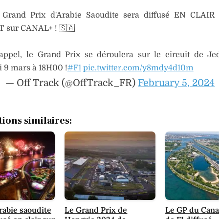
 Grand Prix d'Arabie Saoudite sera diffusé EN CLAI
 sur CANAL+ ! 🇸🇦
appel, le Grand Prix se déroulera sur le circuit de Je
 9 mars à 18H00 !
#F1
pic.twitter.com/y8mdy4d10m
— Off Track (@OffTrack_FR)
February 5, 2024
tions similaires:
rabie saoudite
Le Grand Prix de
Le GP du Cana