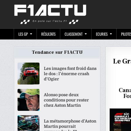
Skip
F1ACTU.CO
to
content
LES GP
RÉSULTATS
CLASSEMENT
ECURIES
PILOTE
Tendance sur F1ACTU
Le Gr
Les images font froid dans
le dos : l’énorme crash
d’Ogier
Cana
Alonso pose deux
Fo
conditions pour rester
chez Aston Martin
La métamorphose d’Aston
Martin pourrait