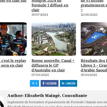
usé en clair sur
Hongrie 2024 de
de F1 diffusé
Formule 1 diffusé en
gratuitement 
clair
+
19/07/2024
12/06/2025
 c'est le replay
Bonne nouvelle: Canal +
Résultats des 
 sera en clair
diffusera le GP
Libres 3 - Gra
d'Australie en clair
d'Arabie Saoud
07/03/2025
19/04/2025
X
FACEBOOK
LINKEDIN
Author:
Elisabeth Maingé, Consultante
Ingénieure de formation et passionnée de Formule 1 depuis son en
Élisabeth Maingé évolue au sein d’un grand constructeur automobil