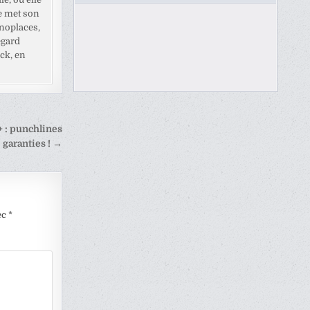
e met son
noplaces,
egard
ck, en
 : punchlines
garanties ! →
ec
*