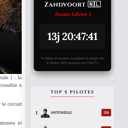
Zandvoort 🇳🇱
Essais Libres 1
13j 20:47:41
🛰️ Météo et Horaires actualisés en temps réel
⚙️ Moteur SEO propulsé par F1ACTU
ule 1 : la
cessible à
TOP 5 PILOTES
le circuit
1
219
ANTONELLI
tenses et