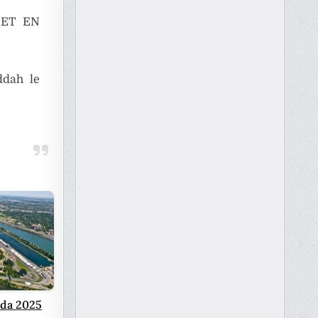
R ET EN
ddah le
da 2025