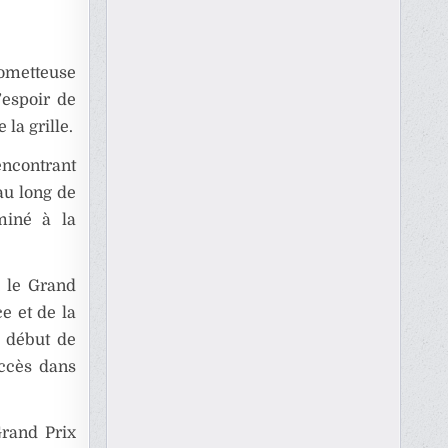
rometteuse
’espoir de
 la grille.
encontrant
au long de
miné à la
, le Grand
e et de la
n début de
uccès dans
rand Prix