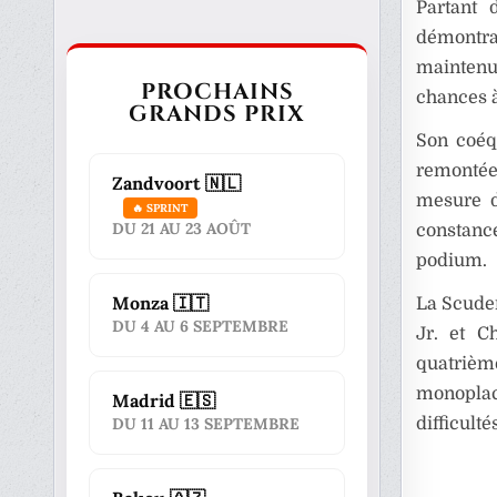
Partant 
démontran
maintenu 
PROCHAINS
chances à
GRANDS PRIX
Son coéq
remontée,
Zandvoort 🇳🇱
mesure d
🔥 SPRINT
DU 21 AU 23 AOÛT
constance
podium.
Monza 🇮🇹
La Scuder
DU 4 AU 6 SEPTEMBRE
Jr. et C
quatrièm
monoplac
Madrid 🇪🇸
difficult
DU 11 AU 13 SEPTEMBRE