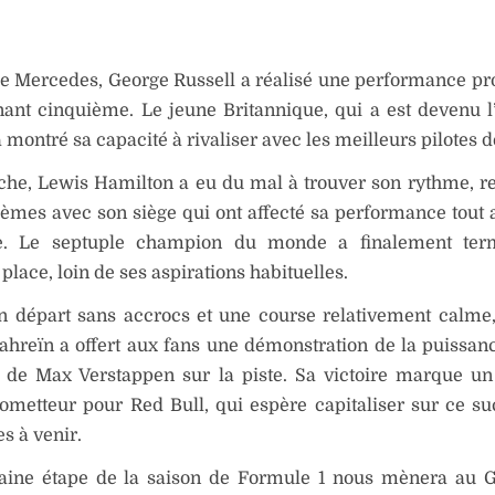
de Mercedes, George Russell a réalisé une performance p
ant cinquième. Le jeune Britannique, qui a est devenu l
a montré sa capacité à rivaliser avec les meilleurs pilotes de
che, Lewis Hamilton a eu du mal à trouver son rythme, r
èmes avec son siège qui ont affecté sa performance tout 
e. Le septuple champion du monde a finalement ter
place, loin de ses aspirations habituelles.
n départ sans accrocs et une course relativement calme
ahreïn a offert aux fans une démonstration de la puissanc
n de Max Verstappen sur la piste. Sa victoire marque u
ometteur pour Red Bull, qui espère capitaliser sur ce s
es à venir.
aine étape de la saison de Formule 1 nous mènera au G