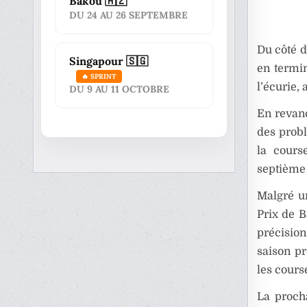
Bakou 🇦🇿
DU 24 AU 26 SEPTEMBRE
Du côté 
Singapour 🇸🇬
en termin
🔥 SPRINT
l’écurie, 
DU 9 AU 11 OCTOBRE
En revan
des probl
la cours
septième 
Malgré u
Prix de B
précisio
saison pr
les cours
La proch