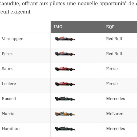
saoudite, offrant aux pilotes une nouvelle opportunité de s
rcuit exigeant.
IMG
EQP
Verstappen
Red Bull
Perez
Red Bull
Sainz
Ferrari
Leclerc
Ferrari
Russell
Mercedes
Norris
McLaren
Hamilton
Mercedes