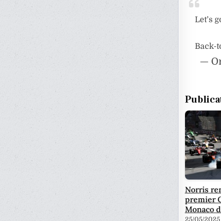
Let’s 
Back-t
— Or
Publica
Norris r
premier 
Monaco d
25/05/2025