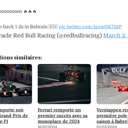
gooooooooo 🔥🔥🔥
o-back 1-2s in Bahrain 🇧🇭
pic.twitter.com/1axwHK728P
acle Red Bull Racing (@redbullracing)
March 2,
tions similaires:
emporte son
Ferrari remporte un
Verstappen re
Grand Prix de
premier succès avec sa
première pole 
e F1
monoplace de 2024
saison à Bahre
16/01/2024
01/03/2024