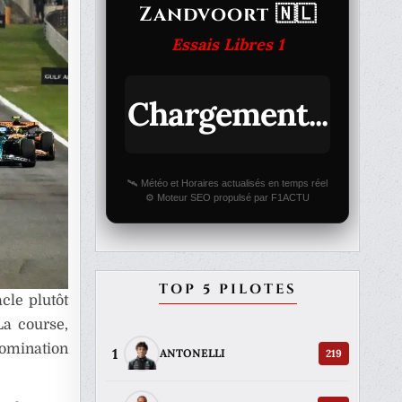
Zandvoort 🇳🇱
Essais Libres 1
Chargement...
🛰️ Météo et Horaires actualisés en temps réel
⚙️ Moteur SEO propulsé par F1ACTU
TOP 5 PILOTES
cle plutôt
La course,
omination
1
219
ANTONELLI