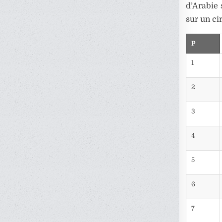
d’Arabie 
sur un ci
P
1
2
3
4
5
6
7