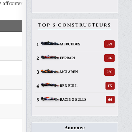
’affronter
TOP 5 CONSTRUCTEURS
1
379
MERCEDES
2
307
FERRARI
3
220
MCLAREN
4
177
RED BULL
5
66
RACING BULLS
Annonce