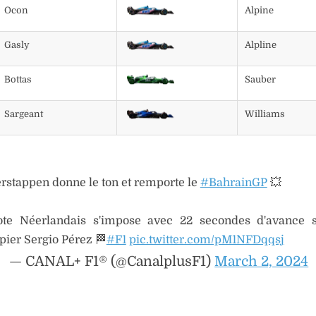
Ocon
Alpine
Gasly
Alpline
Bottas
Sauber
Sargeant
Williams
rstappen donne le ton et remporte le
#BahrainGP
💥
ote Néerlandais s'impose avec 22 secondes d'avance 
pier Sergio Pérez 🏁
#F1
pic.twitter.com/pM1NFDqqsj
— CANAL+ F1® (@CanalplusF1)
March 2, 2024