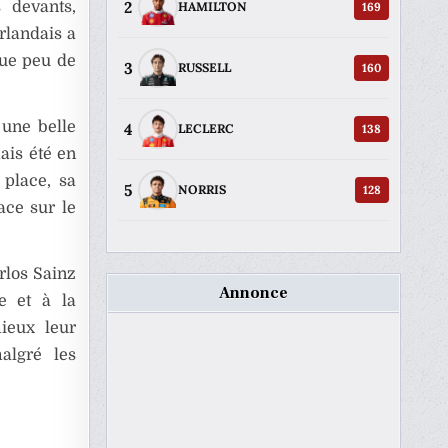
2
 devants,
169
HAMILTON
rlandais a
que peu de
3
160
RUSSELL
 une belle
4
138
LECLERC
ais été en
place, sa
5
128
NORRIS
ace sur le
rlos Sainz
Annonce
e et à la
ieux leur
algré les