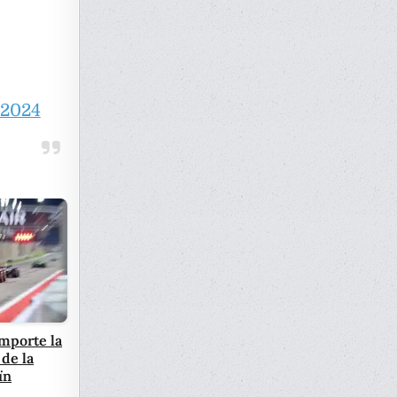
 2024
mporte la
de la
ïn