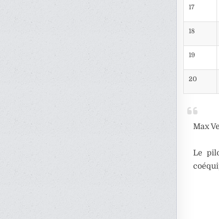
17
18
19
20
Max Ve
Le pil
coéqui