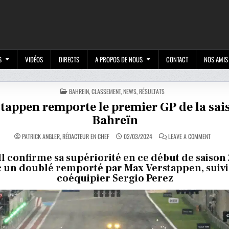
M
S
VIDÉOS
DIRECTS
A PROPOS DE NOUS
CONTACT
NOS AMIS
POSTED
BAHREIN
,
CLASSEMENT
,
NEWS
,
RÉSULTATS
IN
tappen remporte le premier GP de la sai
Bahreïn
ON
PATRICK ANGLER, RÉDACTEUR EN CHEF
02/03/2024
LEAVE A COMMENT
VERSTA
REMPOR
LE
l confirme sa supériorité en ce début de saison
PREMIE
c un doublé remporté par Max Verstappen, suivi
GP
DE
coéquipier Sergio Perez
LA
SAISON
À
BAHREÏ