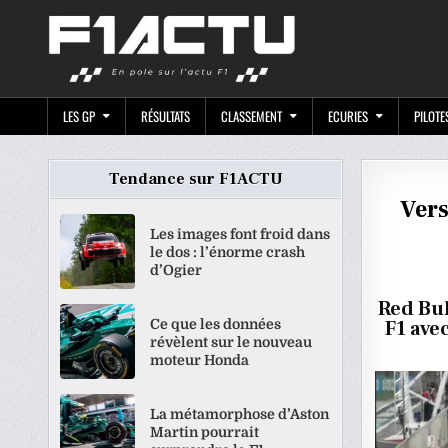
Skip
F1ACTU.CO
to
content
LES GP
RÉSULTATS
CLASSEMENT
ECURIES
PILOTE
Tendance sur F1ACTU
Vers
Les images font froid dans
le dos : l’énorme crash
d’Ogier
Red Bul
Ce que les données
F1 ave
révèlent sur le nouveau
moteur Honda
La métamorphose d’Aston
Martin pourrait