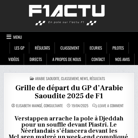
Skip
F1ACTU
to
content
MENU
LES GP
RÉSULTATS
CLASSEMENT
ECURIES
PILOTES
VIDÉOS
DIRECTS
A PROPOS DE NOUS
CONTACT
NOS AMIS
POSTED
ARABIE SAOUDITE
,
CLASSEMENT
,
NEWS
,
RÉSULTATS
IN
Grille de départ du GP d’Arabie
Saoudite 2025 de F1
ON
ELISABETH MAINGÉ, CONSULTANTE
19/04/2025
LEAVE A COMMENT
GRILLE
DE
DÉPART
Verstappen arrache la pole à Djeddah
DU
pour un souffle devant Piastri. Le
GP
D’ARABIE
Néerlandais s’élancera devant les
SAOUDITE
2025
McLaren malgré un week-end compliqué.