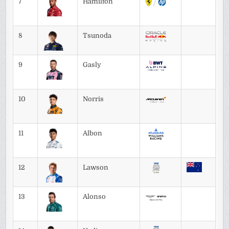
7
Hamilton
8
Tsunoda
9
Gasly
10
Norris
11
Albon
12
Lawson
13
Alonso