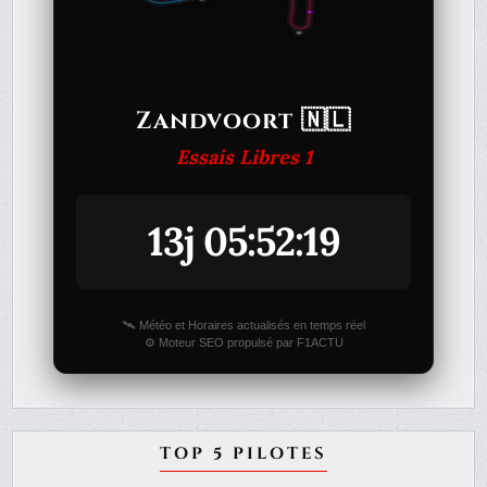
Zandvoort 🇳🇱
Essais Libres 1
13j 05:52:19
🛰️ Météo et Horaires actualisés en temps réel
⚙️ Moteur SEO propulsé par F1ACTU
TOP 5 PILOTES