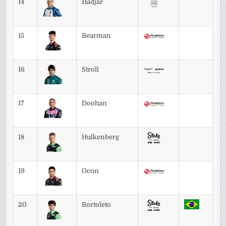
14
Hadjar
15
Bearman
16
Stroll
17
Doohan
18
Hulkenberg
19
Ocon
20
Bortoleto