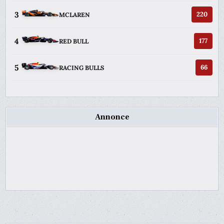
3
220
MCLAREN
4
177
RED BULL
5
66
RACING BULLS
Annonce