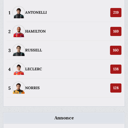
1
ANTONELLI
219
2
HAMILTON
169
3
RUSSELL
160
4
LECLERC
138
5
NORRIS
128
Annonce