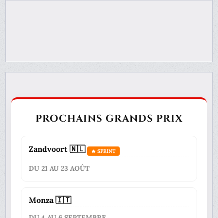
PROCHAINS GRANDS PRIX
Zandvoort 🇳🇱
🔥 SPRINT
DU 21 AU 23 AOÛT
Monza 🇮🇹
DU 4 AU 6 SEPTEMBRE