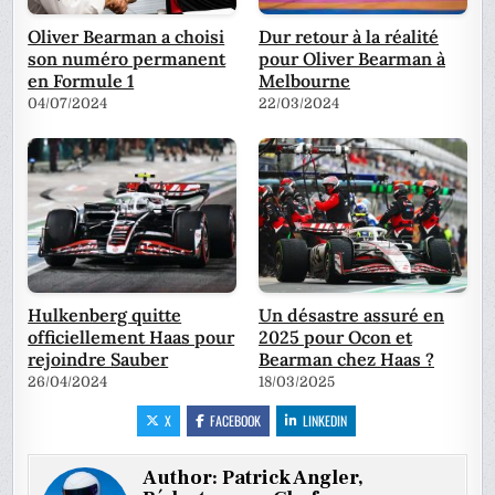
Oliver Bearman a choisi
Dur retour à la réalité
son numéro permanent
pour Oliver Bearman à
en Formule 1
Melbourne
04/07/2024
22/03/2024
Hulkenberg quitte
Un désastre assuré en
officiellement Haas pour
2025 pour Ocon et
rejoindre Sauber
Bearman chez Haas ?
26/04/2024
18/03/2025
X
FACEBOOK
LINKEDIN
Author:
Patrick Angler,