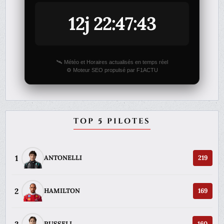
12j 22:47:43
🛰️ Météo et Horaires actualisés en temps réel
⚙️ Moteur SEO propulsé par F1ACTU
TOP 5 PILOTES
1
ANTONELLI
219
2
HAMILTON
169
RUSSELL
160