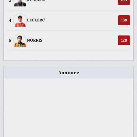
3
4
LECLERC
138
5
NORRIS
128
Annonce