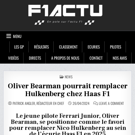
Skip
F1ACTU
to
content
MENU
LES GP
RÉSULTATS
CLASSEMENT
ECURIES
PILOTES
VIDÉOS
DIRECTS
A PROPOS DE NOUS
CONTACT
NOS AMIS
POSTED
NEWS
IN
Oliver Bearman pourrait remplacer
Hulkenberg chez Haas F1
ON
PATRICK ANGLER, RÉDACTEUR EN CHEF
26/04/2024
LEAVE A COMMENT
OLIVER
BEARMA
POURRA
Le jeune pilote Ferrari Junior, Oliver
REMPLA
Bearman, se positionne comme le favori
HULKEN
CHEZ
pour remplacer Nico Hulkenberg au sein
HAAS
F1
de l’écurie Haas F1 en 2025