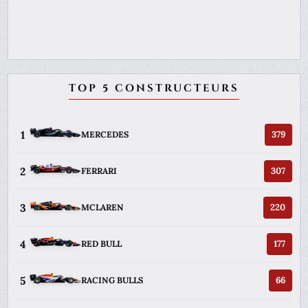
TOP 5 CONSTRUCTEURS
1
379
MERCEDES
2
307
FERRARI
3
220
MCLAREN
4
177
RED BULL
5
66
RACING BULLS