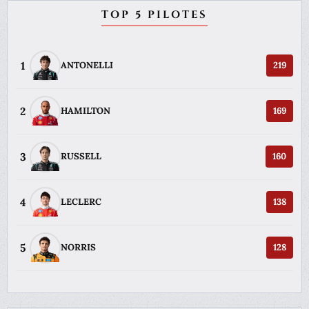
TOP 5 PILOTES
1
ANTONELLI
219
2
HAMILTON
169
3
RUSSELL
160
4
LECLERC
138
5
NORRIS
128