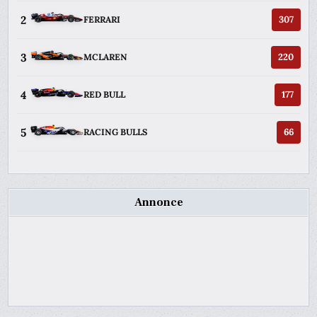
2
307
FERRARI
3
220
MCLAREN
4
177
RED BULL
5
66
RACING BULLS
Annonce