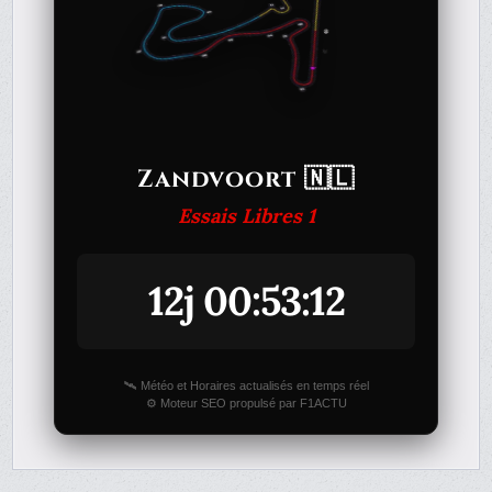
Zandvoort 🇳🇱
Essais Libres 1
12j 00:53:12
🛰️ Météo et Horaires actualisés en temps réel
⚙️ Moteur SEO propulsé par F1ACTU