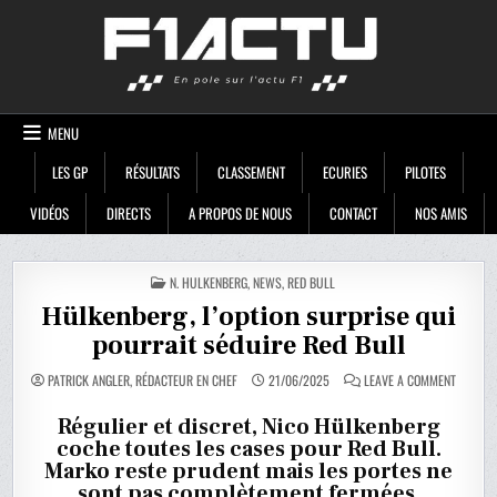
Skip
F1ACTU
to
content
MENU
LES GP
RÉSULTATS
CLASSEMENT
ECURIES
PILOTES
VIDÉOS
DIRECTS
A PROPOS DE NOUS
CONTACT
NOS AMIS
POSTED
N. HULKENBERG
,
NEWS
,
RED BULL
IN
Hülkenberg, l’option surprise qui
pourrait séduire Red Bull
ON
PATRICK ANGLER, RÉDACTEUR EN CHEF
21/06/2025
LEAVE A COMMENT
HÜLKEN
L’OPTIO
SURPRI
Régulier et discret, Nico Hülkenberg
QUI
coche toutes les cases pour Red Bull.
POURRA
SÉDUIRE
Marko reste prudent mais les portes ne
RED
BULL
sont pas complètement fermées.