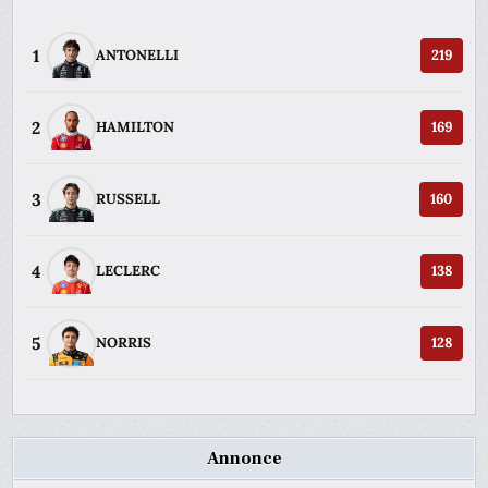
1
ANTONELLI
219
2
HAMILTON
169
3
RUSSELL
160
4
LECLERC
138
5
NORRIS
128
Annonce