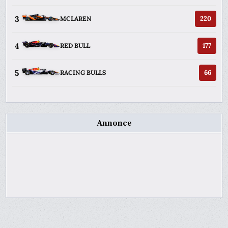
3
220
MCLAREN
4
177
RED BULL
5
66
RACING BULLS
Annonce