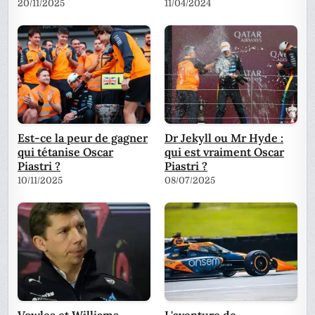
20/11/2025
11/04/2024
Est-ce la peur de gagner
Dr Jekyll ou Mr Hyde :
qui tétanise Oscar
qui est vraiment Oscar
Piastri ?
Piastri ?
10/11/2025
08/07/2025
Vowles et Williams
L'aventure de