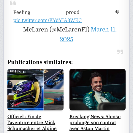
Feeling proud 🧡
pic.twitter.com/KYdYIA3WKC
— McLaren (@McLarenF1)
March 11,
2025
Publications similaires:
Officiel : Fin de
Breaking News: Alonso
l'aventure entre Mick
prolonge son contrat
Schumacher et Alpine
avec Aston Martin