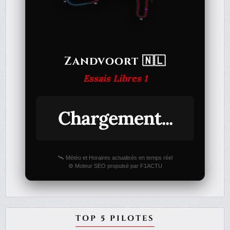
Zandvoort 🇳🇱
Essais Libres 1
Chargement...
🛰️ Météo et Horaires actualisés en temps réel
⚙️ Moteur SEO propulsé par F1ACTU
TOP 5 PILOTES