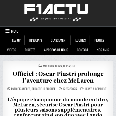
Skip
F1ACTU
to
content
MENU
LES GP
RÉSULTATS
CLASSEMENT
ECURIES
PILOTES
VIDÉOS
DIRECTS
A PROPOS DE NOUS
CONTACT
NOS AMIS
POSTED
MCLAREN
,
NEWS
,
O. PIASTRI
IN
Officiel : Oscar Piastri prolonge
l’aventure chez McLaren
ON
PATRICK ANGLER, RÉDACTEUR EN CHEF
12/03/2025
LEAVE A COMMENT
OFFICIEL
:
OSCAR
L’équipe championne du monde en titre,
PIASTRI
McLaren, sécurise Oscar Piastri pour
PROLON
L’AVENT
plusieurs saisons supplémentaires,
CHEZ
MCLARE
renforçant ainsi son duo avec Lando