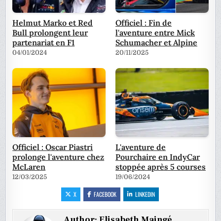
Helmut Marko et Red
Officiel : Fin de
Bull prolongent leur
l'aventure entre Mick
partenariat en F1
Schumacher et Alpine
04/01/2024
20/11/2025
Officiel : Oscar Piastri
L'aventure de
prolonge l'aventure chez
Pourchaire en IndyCar
McLaren
stoppée après 5 courses
12/03/2025
19/06/2024
X
FACEBOOK
LINKEDIN
Author:
Elisabeth Maingé,