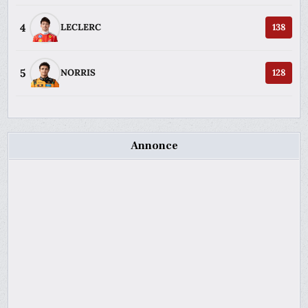
4
LECLERC
138
5
NORRIS
128
Annonce