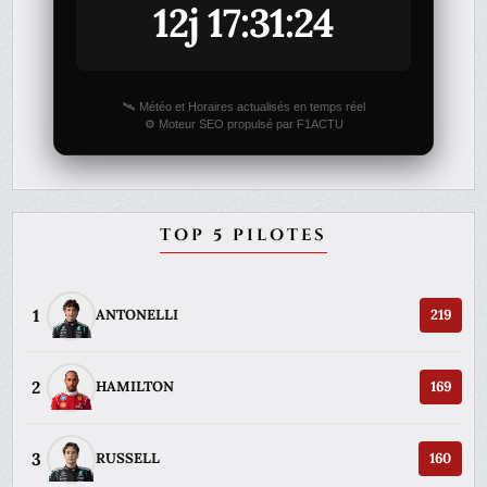
12j 17:31:24
🛰️ Météo et Horaires actualisés en temps réel
⚙️ Moteur SEO propulsé par F1ACTU
TOP 5 PILOTES
1
ANTONELLI
219
2
HAMILTON
169
3
RUSSELL
160