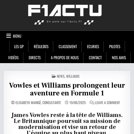
Skip
F1ACTU
to
content
MENU
LES GP
RÉSULTATS
CLASSEMENT
ECURIES
PILOTES
VIDÉOS
DIRECTS
A PROPOS DE NOUS
CONTACT
NOS AMIS
POSTED
NEWS
,
WILLIAMS
IN
Vowles et Williams prolongent leur
aventure en Formule 1
ON
ELISABETH MAINGÉ, CONSULTANTE
19/06/2025
LEAVE A COMMENT
VOWLES
ET
WILLIAMS
James Vowles reste à la tête de Williams.
PROLONGE
Le Britannique poursuit sa mission de
LEUR
AVENTURE
modernisation et vise un retour de
EN
FORMULE
l’équipe au plus haut niveau.