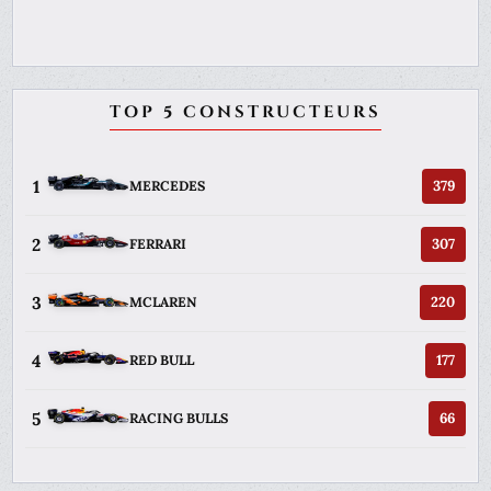
TOP 5 CONSTRUCTEURS
1
379
MERCEDES
2
307
FERRARI
3
220
MCLAREN
4
177
RED BULL
5
66
RACING BULLS