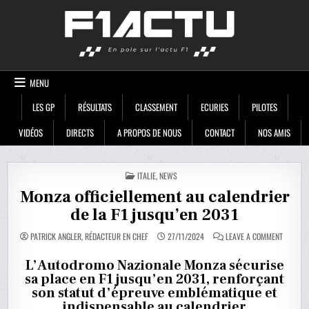
Skip
F1ACTU
to
content
MENU
LES GP
RÉSULTATS
CLASSEMENT
ECURIES
PILOTES
VIDÉOS
DIRECTS
A PROPOS DE NOUS
CONTACT
NOS AMIS
POSTED
ITALIE
,
NEWS
IN
Monza officiellement au calendrier
de la F1 jusqu’en 2031
ON
PATRICK ANGLER, RÉDACTEUR EN CHEF
27/11/2024
LEAVE A COMMENT
MONZA
OFFICIE
AU
L’Autodromo Nazionale Monza sécurise
CALENDR
sa place en F1 jusqu’en 2031, renforçant
DE
LA
son statut d’épreuve emblématique et
F1
JUSQU’E
indispensable au calendrier