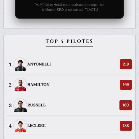
🛰️ Météo et Horaires actualisés en temps réel
⚙️ Moteur SEO propulsé par F1ACTU
TOP 5 PILOTES
1
ANTONELLI
219
2
HAMILTON
169
3
RUSSELL
160
4
LECLERC
138