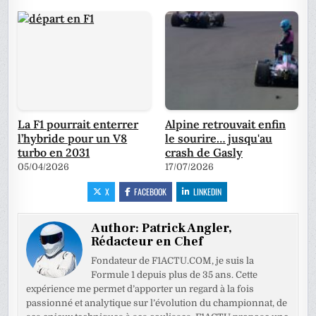
La F1 pourrait enterrer
Alpine retrouvait enfin
l’hybride pour un V8
le sourire… jusqu'au
turbo en 2031
crash de Gasly
05/04/2026
17/07/2026
X
FACEBOOK
LINKEDIN
Author:
Patrick Angler,
Rédacteur en Chef
Fondateur de F1ACTU.COM, je suis la
Formule 1 depuis plus de 35 ans. Cette
expérience me permet d’apporter un regard à la fois
passionné et analytique sur l’évolution du championnat, de