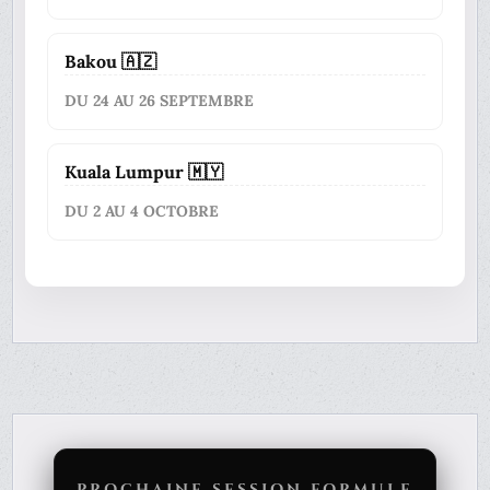
Bakou 🇦🇿
DU 24 AU 26 SEPTEMBRE
Kuala Lumpur 🇲🇾
DU 2 AU 4 OCTOBRE
PROCHAINE SESSION FORMULE