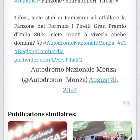
#ItalianGP
Fanzone? Your support, Tifosi!🫶
Tifosi, siete stati in tantissimi ad affollare la
Fanzone del Formula 1 Pirelli Gran Premio
d'Italia 2024: siete pronti a viverla anche
domani?🤩
#AutodromoNazionaleMonza
#F1
#RegioneLombardia
pic.twitter.com/LVGyTtha3G
— Autodromo Nazionale Monza
(@Autodromo_Monza)
August 31,
2024
Publications similaires: