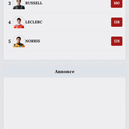
3
RUSSELL
160
4
LECLERC
138
5
NORRIS
128
Annonce