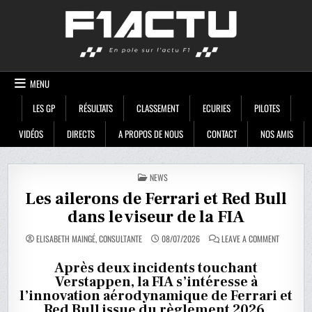
Skip
F1ACTU
to
content
MENU
LES GP
RÉSULTATS
CLASSEMENT
ECURIES
PILOTES
VIDÉOS
DIRECTS
A PROPOS DE NOUS
CONTACT
NOS AMIS
POSTED
NEWS
IN
Les ailerons de Ferrari et Red Bull
dans le viseur de la FIA
ON
ELISABETH MAINGÉ, CONSULTANTE
08/07/2026
LEAVE A COMMENT
LES
AILERONS
DE
Après deux incidents touchant
FERRARI
Verstappen, la FIA s’intéresse à
ET
RED
l’innovation aérodynamique de Ferrari et
BULL
DANS
Red Bull issue du règlement 2026.