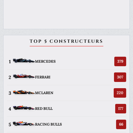
TOP 5 CONSTRUCTEURS
1
379
MERCEDES
2
307
FERRARI
3
220
MCLAREN
4
177
RED BULL
5
66
RACING BULLS