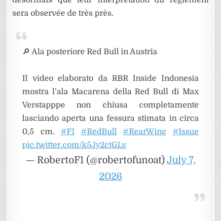
désormais que leur interprétation du règlement
sera observée de très près.
🔎 Ala posteriore Red Bull in Austria
Il video elaborato da RBR Inside Indonesia
mostra l’ala Macarena della Red Bull di Max
Verstapppe non chiusa completamente
lasciando aperta una fessura stimata in circa
0,5 cm.
#F1
#RedBull
#RearWing
#Issue
pic.twitter.com/k5Jy2ctGLv
— RobertoF1 (@robertofunoat)
July 7,
2026