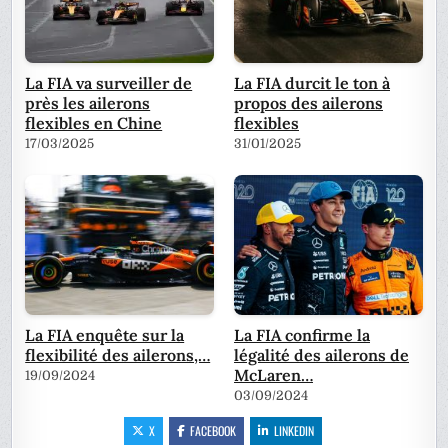
La FIA va surveiller de
La FIA durcit le ton à
près les ailerons
propos des ailerons
flexibles en Chine
flexibles
17/03/2025
31/01/2025
La FIA enquête sur la
La FIA confirme la
flexibilité des ailerons,…
légalité des ailerons de
McLaren…
19/09/2024
03/09/2024
X
FACEBOOK
LINKEDIN