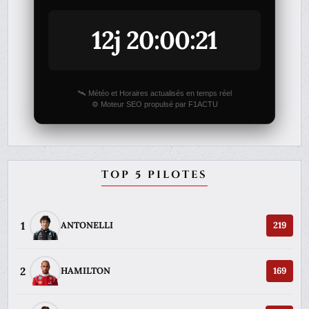
12j 20:00:21
🛰️ Météo et Horaires actualisés en temps réel
⚙️ Moteur SEO propulsé par F1ACTU
TOP 5 PILOTES
1
ANTONELLI
219
2
HAMILTON
169