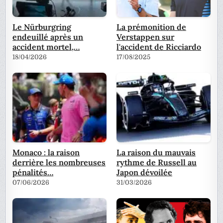
Le Nürburgring
La prémonition de
endeuillé après un
Verstappen sur
accident mortel,…
l'accident de Ricciardo
18/04/2026
17/08/2025
Monaco : la raison
La raison du mauvais
derrière les nombreuses
rythme de Russell au
pénalités…
Japon dévoilée
07/06/2026
31/03/2026