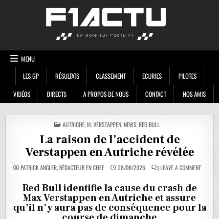
Skip
F1ACTU
to
content
MENU
LES GP
RÉSULTATS
CLASSEMENT
ECURIES
PILOTES
VIDÉOS
DIRECTS
A PROPOS DE NOUS
CONTACT
NOS AMIS
POSTED
AUTRICHE
,
M. VERSTAPPEN
,
NEWS
,
RED BULL
IN
La raison de l’accident de
Verstappen en Autriche révélée
ON
PATRICK ANGLER, RÉDACTEUR EN CHEF
28/06/2026
LEAVE A COMMENT
LA
RAISON
DE
Red Bull identifie la cause du crash de
L’ACCID
Max Verstappen en Autriche et assure
DE
VERSTA
qu’il n’y aura pas de conséquence pour la
EN
AUTRIC
course de dimanche