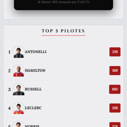
⚙️ Moteur SEO propulsé par F1ACTU
TOP 5 PILOTES
1
ANTONELLI
219
2
HAMILTON
169
3
RUSSELL
160
4
LECLERC
138
5
NORRIS
128