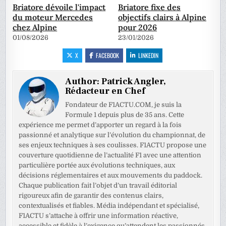
Briatore dévoile l'impact
Briatore fixe des
du moteur Mercedes
objectifs clairs à Alpine
chez Alpine
pour 2026
01/08/2026
23/01/2026
X
FACEBOOK
LINKEDIN
Author:
Patrick Angler,
Rédacteur en Chef
Fondateur de F1ACTU.COM, je suis la
Formule 1 depuis plus de 35 ans. Cette
expérience me permet d’apporter un regard à la fois
passionné et analytique sur l’évolution du championnat, de
ses enjeux techniques à ses coulisses. F1ACTU propose une
couverture quotidienne de l’actualité F1 avec une attention
particulière portée aux évolutions techniques, aux
décisions réglementaires et aux mouvements du paddock.
Chaque publication fait l’objet d’un travail éditorial
rigoureux afin de garantir des contenus clairs,
contextualisés et fiables. Média indépendant et spécialisé,
F1ACTU s’attache à offrir une information réactive,
accessible et fidèle à l’exigence qu’attendent les passionnés