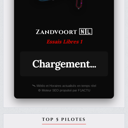
Zandvoort 🇳🇱
Essais Libres 1
Chargement...
🛰️ Météo et Horaires actualisés en temps réel
⚙️ Moteur SEO propulsé par F1ACTU
TOP 5 PILOTES