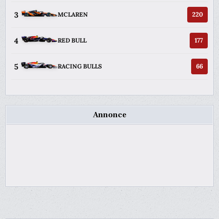
3
220
MCLAREN
4
177
RED BULL
5
66
RACING BULLS
Annonce