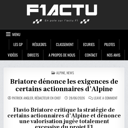
Skip
F1ACTU
to
content
MENU
LES GP
RÉSULTATS
CLASSEMENT
ECURIES
PILOTES
VIDÉOS
DIRECTS
A PROPOS DE NOUS
CONTACT
NOS AMIS
POSTED
ALPINE
,
NEWS
IN
Briatore dénonce les exigences de
certains actionnaires d’Alpine
ON
PATRICK ANGLER, RÉDACTEUR EN CHEF
28/06/2026
LEAVE A COMMENT
BRIATOR
DÉNONC
LES
Flavio Briatore critique la stratégie de
EXIGENC
certains actionnaires d’Alpine et dénonce
DE
CERTAIN
une valorisation jugée totalement
ACTIONN
D’ALPINE
excessive du projet F1