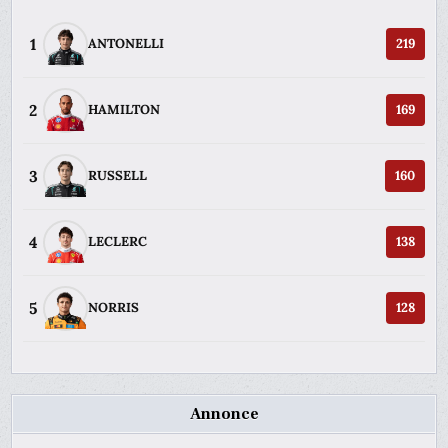
1
ANTONELLI
219
2
HAMILTON
169
3
RUSSELL
160
4
LECLERC
138
5
NORRIS
128
Annonce