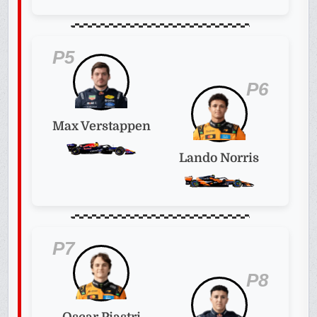
P5
P6
Max Verstappen
Lando Norris
P7
P8