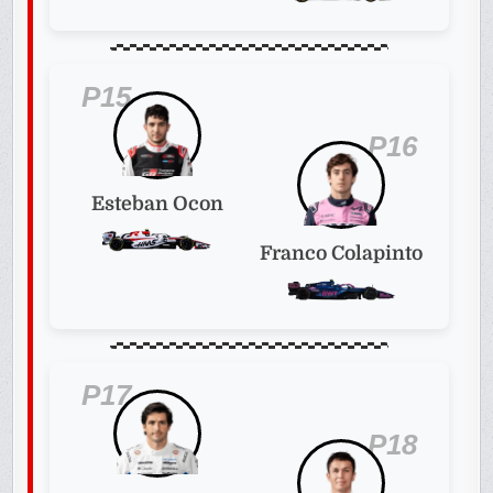
P15
P16
Esteban Ocon
Franco Colapinto
P17
P18