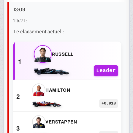
13:09
T5/71 :
Le classement actuel :
RUSSELL
1
Leader
HAMILTON
2
+0.918
VERSTAPPEN
3