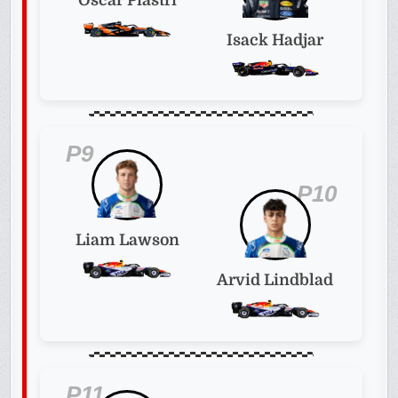
Oscar Piastri
Isack Hadjar
P9
P10
Liam Lawson
Arvid Lindblad
P11