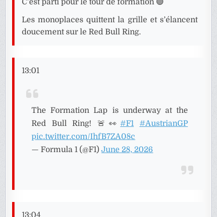
C’est parti pour le tour de formation 🟢
Les monoplaces quittent la grille et s’élancent
doucement sur le Red Bull Ring.
13:01
The Formation Lap is underway at the
Red Bull Ring! 🚨👀
#F1
#AustrianGP
pic.twitter.com/IhfB7ZA08c
— Formula 1 (@F1)
June 28, 2026
13:04