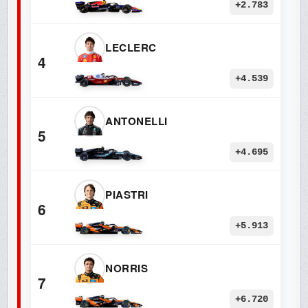
+2.783
LECLERC
4
+4.539
ANTONELLI
5
+4.695
PIASTRI
6
+5.913
NORRIS
7
+6.720