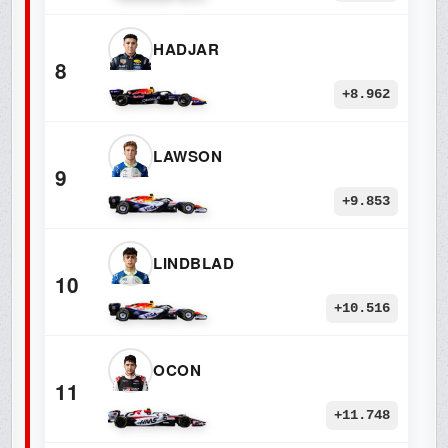
HADJAR
8
+8.962
LAWSON
9
+9.853
LINDBLAD
10
+10.516
OCON
11
+11.748