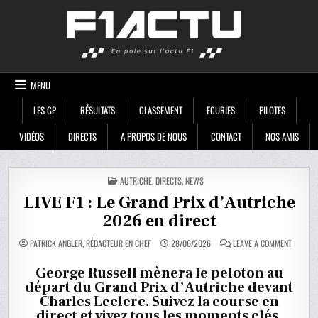
Skip
F1ACTU
to
content
MENU
LES GP
RÉSULTATS
CLASSEMENT
ECURIES
PILOTES
VIDÉOS
DIRECTS
A PROPOS DE NOUS
CONTACT
NOS AMIS
POSTED
AUTRICHE
,
DIRECTS
,
NEWS
IN
LIVE F1 : Le Grand Prix d’Autriche
2026 en direct
ON
PATRICK ANGLER, RÉDACTEUR EN CHEF
28/06/2026
LEAVE A COMMENT
LIVE
F1
:
George Russell mènera le peloton au
LE
départ du Grand Prix d’Autriche devant
GRAND
PRIX
Charles Leclerc. Suivez la course en
D’AUTRI
2026
direct et vivez tous les moments clés.