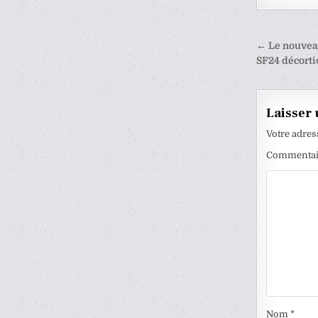
Naviga
← Le nouveau
de
SF24 décorti
l’articl
Laisser
Votre adres
Commenta
Nom
*