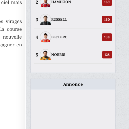
2
169
HAMILTON
 ciel mais
3
160
RUSSELL
es virages
 La course
4
 nouvelle
138
LECLERC
gagner en
5
128
NORRIS
Annonce