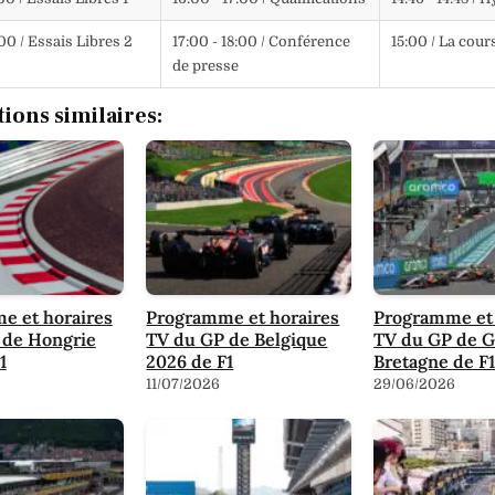
:00 / Essais Libres 2
17:00 - 18:00 / Conférence
15:00 / La cour
de presse
tions similaires:
e et horaires
Programme et horaires
Programme et 
 de Hongrie
TV du GP de Belgique
TV du GP de 
1
2026 de F1
Bretagne de F
11/07/2026
29/06/2026