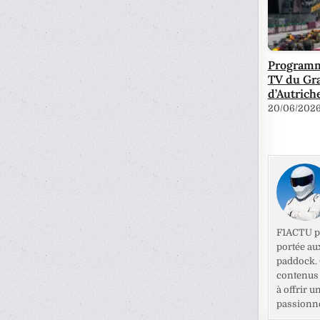
Programm
TV du Gr
d’Autrich
20/06/202
F1ACTU pr
portée au
paddock. C
contenus 
à offrir u
passionné