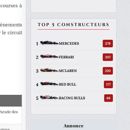
 courses à
TOP 5 CONSTRUCTEURS
vènements
le circuit
1
379
MERCEDES
2
307
FERRARI
3
220
MCLAREN
4
177
RED BULL
5
66
RACING BULLS
 Parade des
Annonce
 Hymne