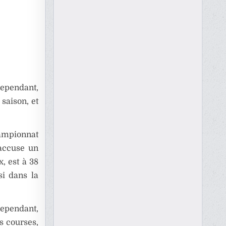
Cependant,
saison, et
hampionnat
 accuse un
x, est à 38
si dans la
Cependant,
s courses,