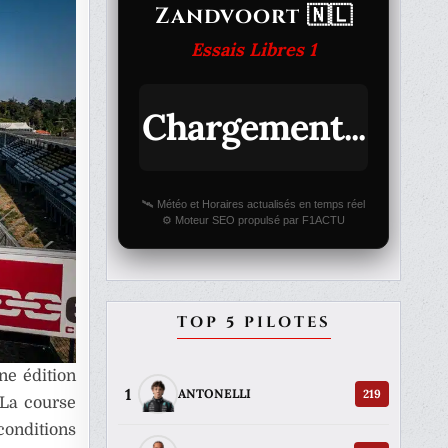
Zandvoort 🇳🇱
Essais Libres 1
Chargement...
🛰️ Météo et Horaires actualisés en temps réel
⚙️ Moteur SEO propulsé par F1ACTU
TOP 5 PILOTES
ne édition
1
219
ANTONELLI
 La course
nditions