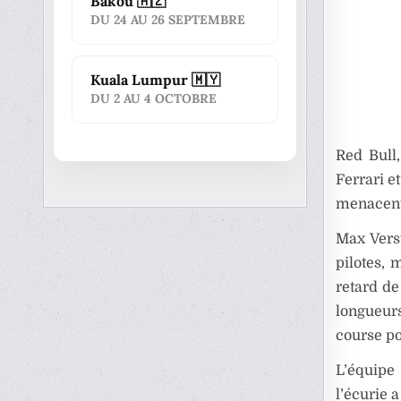
Bakou 🇦🇿
DU 24 AU 26 SEPTEMBRE
Kuala Lumpur 🇲🇾
DU 2 AU 4 OCTOBRE
Red Bull
Ferrari e
menacent 
Max Vers
pilotes, 
retard de
longueur
course po
L’équipe
l’écurie 