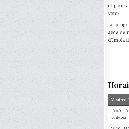
et pourra
venir.
Le progr
avec de m
d’Imola il
Horai
Vendredi 
12:00 - 13
voitures
13:30 - 14