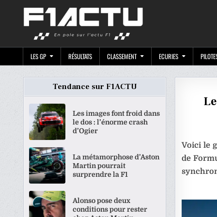
Skip
F1ACTU.CO
to
content
LES GP
RÉSULTATS
CLASSEMENT
ECURIES
PILOTE
Tendance sur F1ACTU
Le
Les images font froid dans
le dos : l’énorme crash
d’Ogier
Voici le
La métamorphose d’Aston
de Formul
Martin pourrait
synchron
surprendre la F1
Alonso pose deux
conditions pour rester