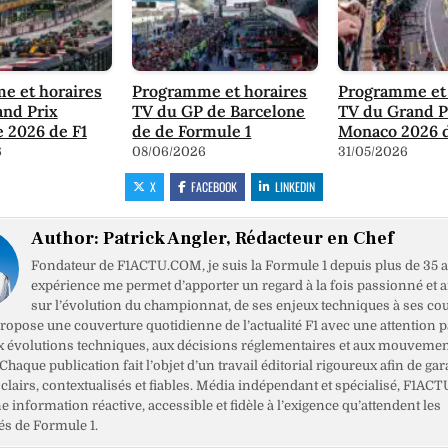
e et horaires
Programme et horaires
Programme et 
and Prix
TV du GP de Barcelone
TV du Grand P
e 2026 de F1
de de Formule 1
Monaco 2026 d
6
08/06/2026
31/05/2026
X
FACEBOOK
LINKEDIN
Author:
Patrick Angler, Rédacteur en Chef
Fondateur de F1ACTU.COM, je suis la Formule 1 depuis plus de 35 a
expérience me permet d’apporter un regard à la fois passionné et 
sur l’évolution du championnat, de ses enjeux techniques à ses cou
opose une couverture quotidienne de l’actualité F1 avec une attention pa
x évolutions techniques, aux décisions réglementaires et aux mouveme
haque publication fait l’objet d’un travail éditorial rigoureux afin de gar
clairs, contextualisés et fiables. Média indépendant et spécialisé, F1ACT
ne information réactive, accessible et fidèle à l’exigence qu’attendent les
s de Formule 1.