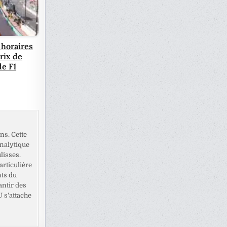
horaires
rix de
e F1
ns. Cette
analytique
lisses.
rticulière
nts du
antir des
U s’attache