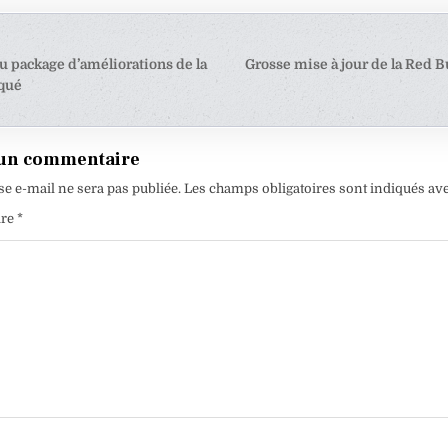
tion
 package d’améliorations de la
Grosse mise à jour de la Red Bu
qué
e
 un commentaire
se e-mail ne sera pas publiée.
Les champs obligatoires sont indiqués av
ire
*