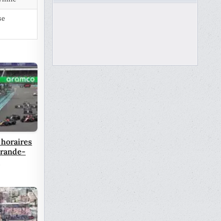
se
horaires
Grande-
1