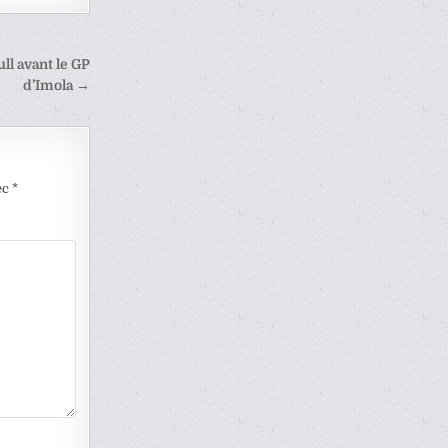
ll avant le GP
d’Imola →
ec
*