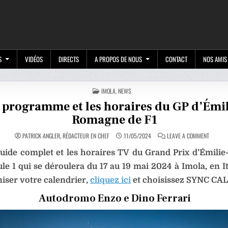
M
S
VIDÉOS
DIRECTS
A PROPOS DE NOUS
CONTACT
NOS AMIS
POSTED
IMOLA
,
NEWS
IN
 programme et les horaires du GP d’Émil
Romagne de F1
ON
PATRICK ANGLER, RÉDACTEUR EN CHEF
11/05/2024
LEAVE A COMMENT
LE
PROGR
 guide complet et les horaires TV du Grand Prix d’Émil
ET
LES
HORAIR
e 1 qui se déroulera du 17 au 19 mai 2024 à Imola, en It
DU
GP
iser votre calendrier,
cliquez ici
et choisissez SYNC C
D’ÉMILIE
ROMAGN
DE
Autodromo Enzo e Dino Ferrari
F1