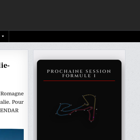
ie-
PROCHAINE SESSION
FORMULE 1
AMME
ie-Romagne
ES
alie. Pour
ALENDAR
-
E