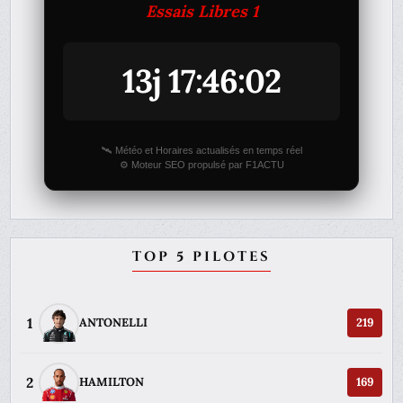
Essais Libres 1
13j 17:46:02
🛰️ Météo et Horaires actualisés en temps réel
⚙️ Moteur SEO propulsé par F1ACTU
TOP 5 PILOTES
1
ANTONELLI
219
2
HAMILTON
169