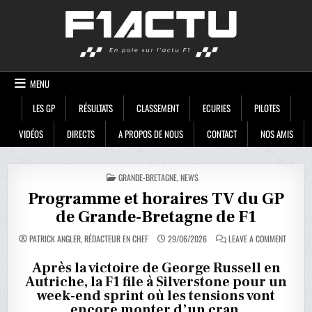
Skip
F1ACTU
to
content
MENU
LES GP
RÉSULTATS
CLASSEMENT
ECURIES
PILOTES
VIDÉOS
DIRECTS
A PROPOS DE NOUS
CONTACT
NOS AMIS
POSTED
GRANDE-BRETAGNE
,
NEWS
IN
Programme et horaires TV du GP
de Grande-Bretagne de F1
ON
PATRICK ANGLER, RÉDACTEUR EN CHEF
29/06/2026
LEAVE A COMMENT
PROGRA
ET
HORAIR
Après la victoire de George Russell en
TV
Autriche, la F1 file à Silverstone pour un
DU
GP
week-end sprint où les tensions vont
DE
GRANDE
encore monter d’un cran.