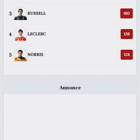
3
RUSSELL
160
4
LECLERC
138
5
NORRIS
128
Annonce