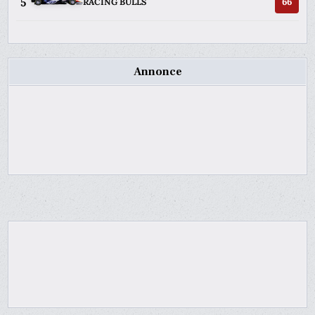
5
66
RACING BULLS
Annonce