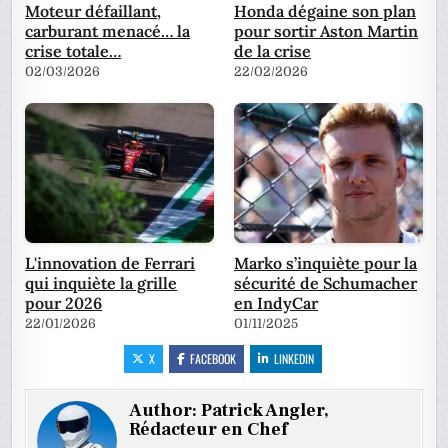
Moteur défaillant,
Honda dégaine son plan
carburant menacé… la
pour sortir Aston Martin
crise totale…
de la crise
02/03/2026
22/02/2026
L'innovation de Ferrari
Marko s’inquiète pour la
qui inquiète la grille
sécurité de Schumacher
pour 2026
en IndyCar
22/01/2026
01/11/2025
X
FACEBOOK
LINKEDIN
Author:
Patrick Angler,
Rédacteur en Chef