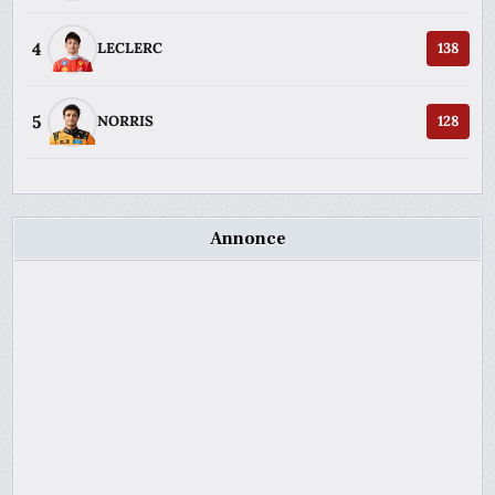
4
LECLERC
138
5
NORRIS
128
Annonce