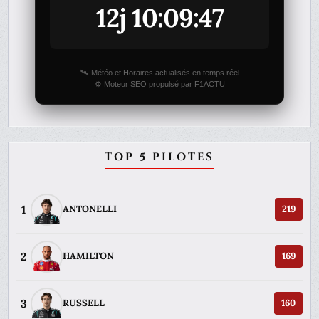
12j 10:09:47
🛰️ Météo et Horaires actualisés en temps réel
⚙️ Moteur SEO propulsé par F1ACTU
TOP 5 PILOTES
1
ANTONELLI
219
2
HAMILTON
169
3
RUSSELL
160