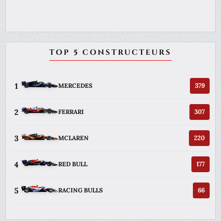
TOP 5 CONSTRUCTEURS
1
379
MERCEDES
2
307
FERRARI
3
220
MCLAREN
4
177
RED BULL
5
66
RACING BULLS