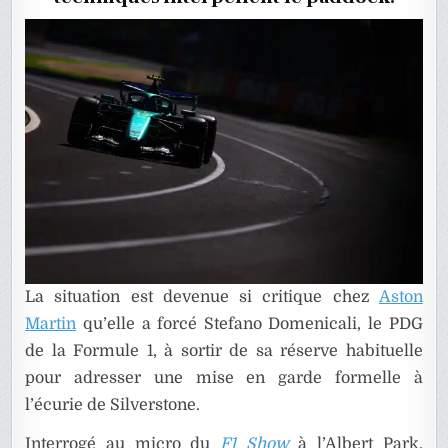
CRISE
CHEZ
ASTON
MARTIN
La situation est devenue si critique chez
Aston
Martin
qu’elle a forcé Stefano Domenicali, le PDG
de la Formule 1, à sortir de sa réserve habituelle
pour adresser une mise en garde formelle à
l’écurie de Silverstone.
Interrogé au micro du
F1 Show
à l’Albert Park,