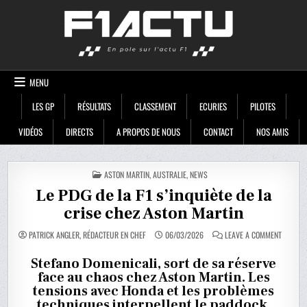
Skip
F1ACTU
to
content
MENU
LES GP
RÉSULTATS
CLASSEMENT
ECURIES
PILOTES
VIDÉOS
DIRECTS
A PROPOS DE NOUS
CONTACT
NOS AMIS
POSTED
ASTON MARTIN
,
AUSTRALIE
,
NEWS
IN
Le PDG de la F1 s’inquiète de la
crise chez Aston Martin
ON
PATRICK ANGLER, RÉDACTEUR EN CHEF
06/03/2026
LEAVE A COMMENT
LE
PDG
DE
Stefano Domenicali, sort de sa réserve
LA
face au chaos chez Aston Martin. Les
F1
S’INQUI
tensions avec Honda et les problèmes
DE
LA
techniques interpellent le paddock.