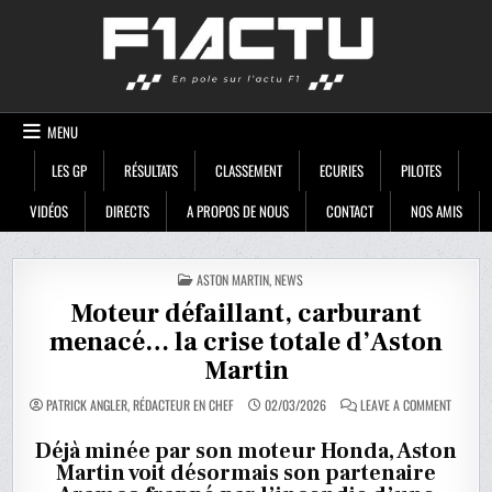
Skip
F1ACTU
to
content
MENU
LES GP
RÉSULTATS
CLASSEMENT
ECURIES
PILOTES
VIDÉOS
DIRECTS
A PROPOS DE NOUS
CONTACT
NOS AMIS
POSTED
ASTON MARTIN
,
NEWS
IN
Moteur défaillant, carburant
menacé… la crise totale d’Aston
Martin
ON
PATRICK ANGLER, RÉDACTEUR EN CHEF
02/03/2026
LEAVE A COMMENT
MOTEUR
DÉFAILL
CARBUR
Déjà minée par son moteur Honda, Aston
MENACÉ
Martin voit désormais son partenaire
LA
CRISE