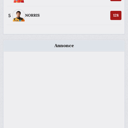
5
NORRIS
128
Annonce