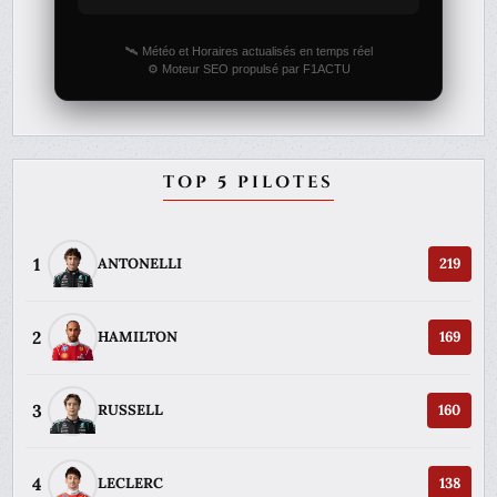
🛰️ Météo et Horaires actualisés en temps réel
⚙️ Moteur SEO propulsé par F1ACTU
TOP 5 PILOTES
1
ANTONELLI
219
2
HAMILTON
169
3
RUSSELL
160
4
LECLERC
138