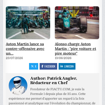
Aston Martin lance sa
Alonso charge Aston
contre-offensive avec
Martin : "pire voiture et
un…
pire moteur"
23/07/2026
13/06/2026
X
FACEBOOK
LINKEDIN
Author:
Patrick Angler,
Rédacteur en Chef
Fondateur de F1ACTU.COM, je suis la
Formule 1 depuis plus de 35 ans. Cette
expérience me permet d’apporter un regard à la fois
passionné et analytique sur l’évolution du championnat, de