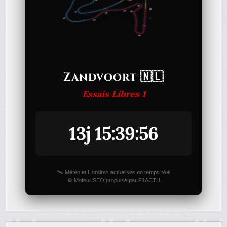
Zandvoort 🇳🇱
Essais Libres 1
13j 15:39:56
🛰️ Météo et Horaires actualisés en temps réel
⚙️ Moteur SEO propulsé par F1ACTU