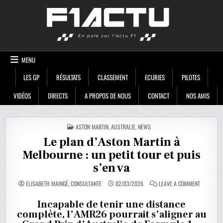
Skip
F1ACTU
to
content
MENU
LES GP
RÉSULTATS
CLASSEMENT
ECURIES
PILOTES
VIDÉOS
DIRECTS
A PROPOS DE NOUS
CONTACT
NOS AMIS
POSTED
ASTON MARTIN
,
AUSTRALIE
,
NEWS
IN
Le plan d’Aston Martin à
Melbourne : un petit tour et puis
s’en va
ON
ELISABETH MAINGÉ, CONSULTANTE
02/03/2026
LEAVE A COMMENT
LE
PLAN
D’ASTON
Incapable de tenir une distance
MARTIN
complète, l’AMR26 pourrait s’aligner au
À
MELBOUR