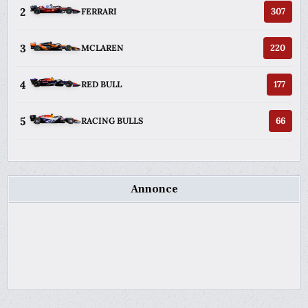
2
307
FERRARI
3
220
MCLAREN
4
177
RED BULL
5
66
RACING BULLS
Annonce