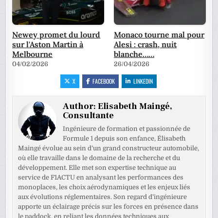
Newey promet du lourd
Monaco tourne mal pour
sur l'Aston Martin à
Alesi : crash, nuit
Melbourne
blanche……
04/02/2026
26/04/2026
X
FACEBOOK
LINKEDIN
Author:
Elisabeth Maingé,
Consultante
Ingénieure de formation et passionnée de
Formule 1 depuis son enfance, Élisabeth
Maingé évolue au sein d’un grand constructeur automobile,
où elle travaille dans le domaine de la recherche et du
développement. Elle met son expertise technique au
service de F1ACTU en analysant les performances des
monoplaces, les choix aérodynamiques et les enjeux liés
aux évolutions réglementaires. Son regard d’ingénieure
apporte un éclairage précis sur les forces en présence dans
le paddock, en reliant les données techniques aux