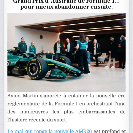
Grand Prix d’Australie de Formule 1…
:
UN
pour mieux abandonner ensuite.
PETIT
TOUR
ET
PUIS
S’EN
VA
Aston Martin s’apprête à entamer la nouvelle ère
réglementaire de la Formule 1 en orchestrant l’une
des manœuvres les plus embarrassantes de
l’histoire récente du sport.
Le mal qui ronge la nouvelle AMR26
est profond et