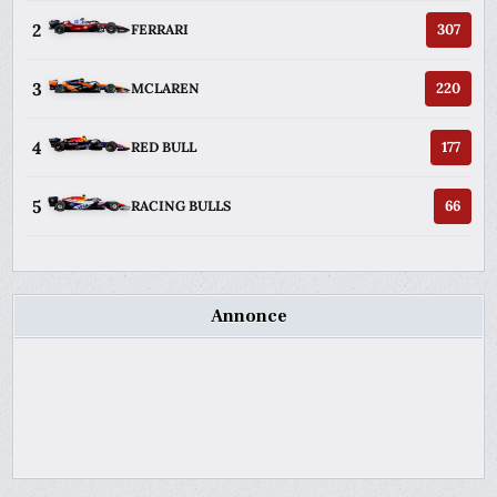
2
307
FERRARI
3
220
MCLAREN
4
177
RED BULL
5
66
RACING BULLS
Annonce