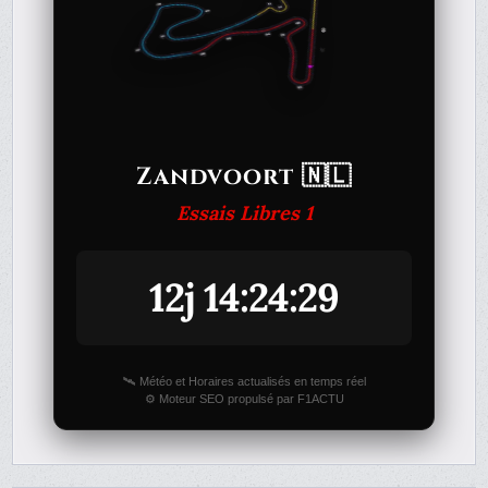
Zandvoort 🇳🇱
Essais Libres 1
12j 14:24:29
🛰️ Météo et Horaires actualisés en temps réel
⚙️ Moteur SEO propulsé par F1ACTU