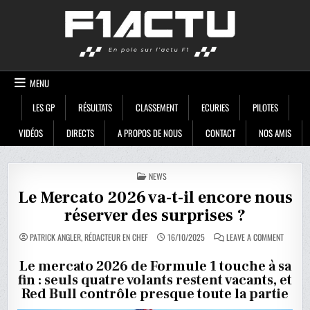
Skip
F1ACTU
to
content
MENU
LES GP
RÉSULTATS
CLASSEMENT
ECURIES
PILOTES
VIDÉOS
DIRECTS
A PROPOS DE NOUS
CONTACT
NOS AMIS
POSTED
NEWS
IN
Le Mercato 2026 va-t-il encore nous
réserver des surprises ?
ON
PATRICK ANGLER, RÉDACTEUR EN CHEF
16/10/2025
LEAVE A COMMENT
LE
MERCAT
2026
Le mercato 2026 de Formule 1 touche à sa
VA-
fin : seuls quatre volants restent vacants, et
T-
IL
Red Bull contrôle presque toute la partie
ENCORE
NOUS