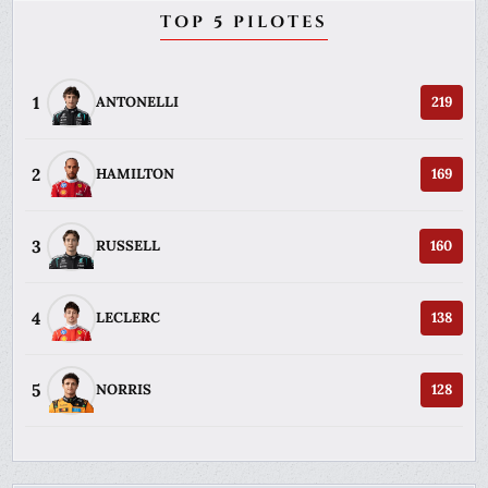
TOP 5 PILOTES
1
ANTONELLI
219
2
HAMILTON
169
3
RUSSELL
160
4
LECLERC
138
5
NORRIS
128