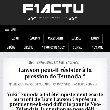
Skip
F1ACTU
to
content
MENU
LES GP
RÉSULTATS
CLASSEMENT
ECURIES
PILOTES
VIDÉOS
DIRECTS
A PROPOS DE NOUS
CONTACT
NOS AMIS
POSTED
L. LAWSON
,
NEWS
,
RED BULL
,
Y. TSUNODA
IN
Lawson peut-il résister à la
pression de Tsunoda ?
ON
ELISABETH MAINGÉ, CONSULTANTE
19/03/2025
LEAVE A COMMENT
LAWSON
PEUT-
IL
Yuki Tsunoda a-t-il été injustement écarté
RÉSISTER
au profit de Liam Lawson ? Après un
À
LA
premier week-end difficile pour le Néo-
PRESSION
DE
Zélandais, la question se pose déjà