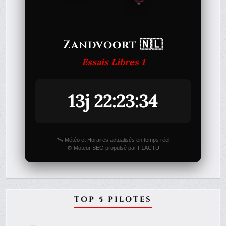
Zandvoort 🇳🇱
Essais Libres 1
13j 22:23:34
🛰️ Météo et Horaires actualisés en temps réel
⚙️ Moteur SEO propulsé par F1ACTU
TOP 5 PILOTES