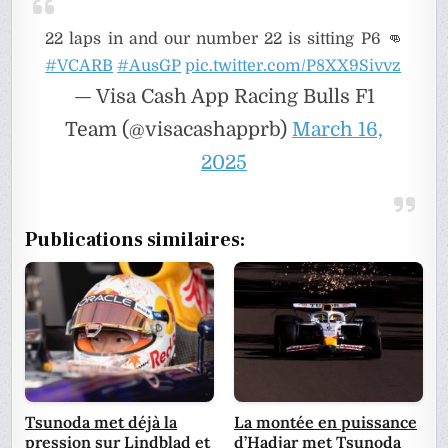
22 laps in and our number 22 is sitting P6 👊
#VCARB
#AusGP
pic.twitter.com/P8XX9Sivvz
— Visa Cash App Racing Bulls F1
Team (@visacashapprb)
March 16,
2025
Publications similaires:
Tsunoda met déjà la
La montée en puissance
pression sur Lindblad et
d’Hadjar met Tsunoda