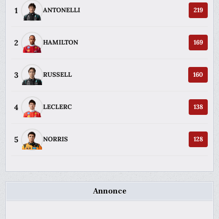
1
ANTONELLI
219
2
HAMILTON
169
3
RUSSELL
160
4
LECLERC
138
5
NORRIS
128
Annonce