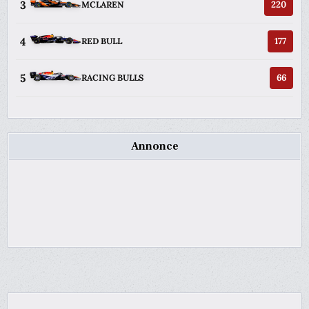
3
220
MCLAREN
4
177
RED BULL
5
66
RACING BULLS
Annonce