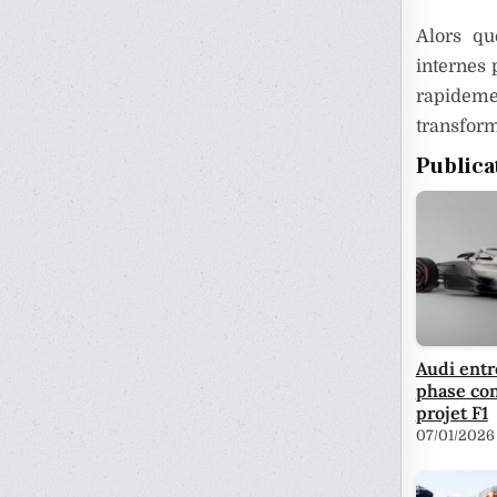
Alors qu
internes 
rapideme
transfor
Publica
Audi entr
phase con
projet F1
07/01/2026