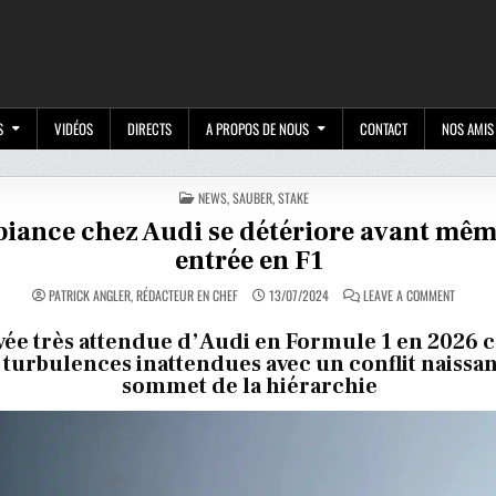
M
S
VIDÉOS
DIRECTS
A PROPOS DE NOUS
CONTACT
NOS AMIS
POSTED
NEWS
,
SAUBER
,
STAKE
IN
iance chez Audi se détériore avant mêm
entrée en F1
ON
PATRICK ANGLER, RÉDACTEUR EN CHEF
13/07/2024
LEAVE A COMMENT
L’AMBIA
CHEZ
AUDI
vée très attendue d’Audi en Formule 1 en 2026 
SE
 turbulences inattendues avec un conflit naissan
DÉTÉRIO
AVANT
sommet de la hiérarchie
MÊME
LEUR
ENTRÉE
EN
F1