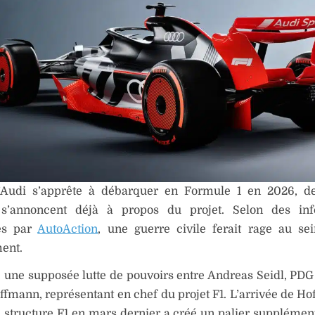
’Audi s’apprête à débarquer en Formule 1 en 2026, des
 s’annoncent déjà à propos du projet. Selon des inf
es par
AutoAction
, une guerre civile ferait rage au s
ent.
 une supposée lutte de pouvoirs entre Andreas Seidl, PDG 
ffmann, représentant en chef du projet F1. L’arrivée de H
a structure F1 en mars dernier a créé un palier supplémen