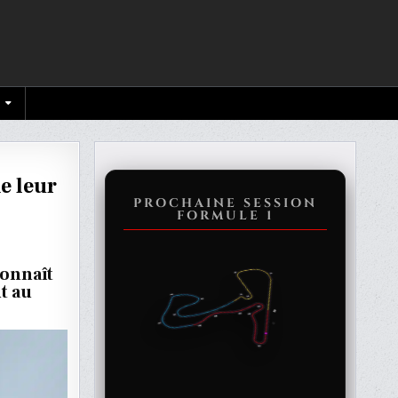
e leur
PROCHAINE SESSION
FORMULE 1
NCE
connaît
t au
RE