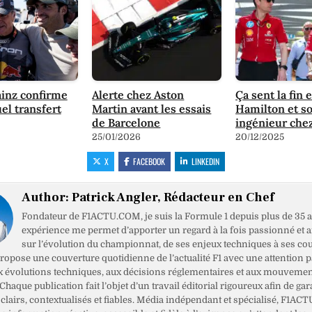
ainz confirme
Alerte chez Aston
Ça sent la fin 
el transfert
Martin avant les essais
Hamilton et s
de Barcelone
ingénieur chez
25/01/2026
20/12/2025
X
FACEBOOK
LINKEDIN
Author:
Patrick Angler, Rédacteur en Chef
Fondateur de F1ACTU.COM, je suis la Formule 1 depuis plus de 35 a
expérience me permet d’apporter un regard à la fois passionné et 
sur l’évolution du championnat, de ses enjeux techniques à ses cou
opose une couverture quotidienne de l’actualité F1 avec une attention pa
x évolutions techniques, aux décisions réglementaires et aux mouveme
haque publication fait l’objet d’un travail éditorial rigoureux afin de gar
clairs, contextualisés et fiables. Média indépendant et spécialisé, F1ACT