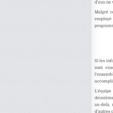
d’eux ne v
Malgré c
employé
programme
Si les in
sont exa
l’ensemble
accomplir
L’équipe
deuxième
au-delà, 
d’autres 