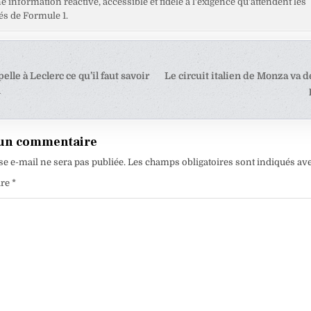
ne information réactive, accessible et fidèle à l’exigence qu’attendent les
s de Formule 1.
tion
elle à Leclerc ce qu’il faut savoir
Le circuit italien de Monza va 
n
e
 un commentaire
se e-mail ne sera pas publiée.
Les champs obligatoires sont indiqués av
ire
*