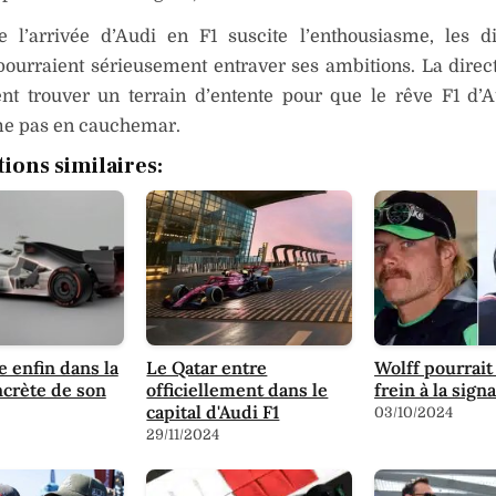
e l’arrivée d’Audi en F1 suscite l’enthousiasme, les d
pourraient sérieusement entraver ses ambitions. La direc
nt trouver un terrain d’entente pour que le rêve F1 d’
me pas en cauchemar.
tions similaires:
e enfin dans la
Le Qatar entre
Wolff pourrait
crète de son
officiellement dans le
frein à la sig
capital d'Audi F1
03/10/2024
29/11/2024