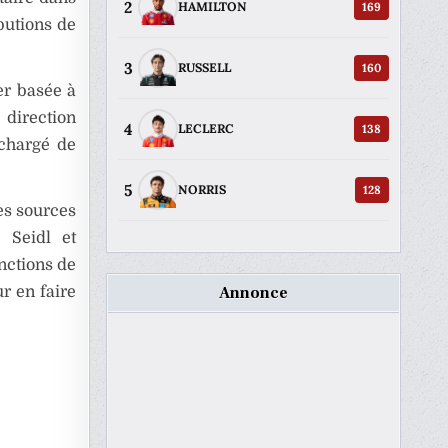
2
169
HAMILTON
butions de
3
160
RUSSELL
er basée à
 direction
4
138
LECLERC
 chargé de
5
128
NORRIS
es sources
 Seidl et
nctions de
Annonce
r en faire