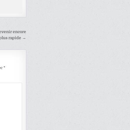
devenir encore
plus rapide →
ec
*