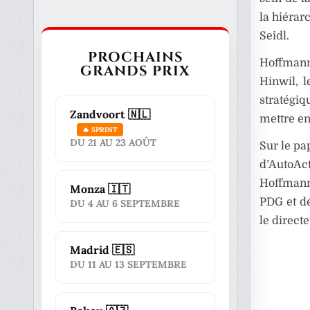
la hiérar
Seidl.
PROCHAINS
Hoffmann 
GRANDS PRIX
Hinwil, 
stratégiq
Zandvoort 🇳🇱
mettre en
🔥 SPRINT
DU 21 AU 23 AOÛT
Sur le pa
d’AutoAc
Hoffmann.
Monza 🇮🇹
PDG et dé
DU 4 AU 6 SEPTEMBRE
le direct
Madrid 🇪🇸
DU 11 AU 13 SEPTEMBRE