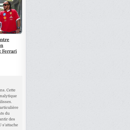
entre
on
 Ferrari
ns. Cette
analytique
lisses.
rticulière
nts du
antir des
U s’attache