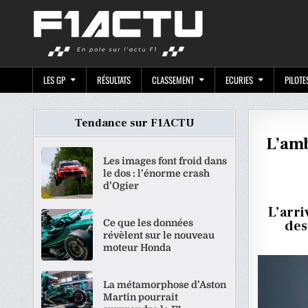
Skip
F1ACTU.CO
to
content
LES GP
RÉSULTATS
CLASSEMENT
ECURIES
PILOTE
Tendance sur F1ACTU
L’amb
Les images font froid dans
le dos : l’énorme crash
d’Ogier
L’arri
Ce que les données
des
révèlent sur le nouveau
moteur Honda
La métamorphose d’Aston
Martin pourrait