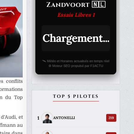
Zandvoort 🇳🇱
Essais Libres 1
Chargement...
🛰️ Météo et Horaires actualisés en temps réel
⚙️ Moteur SEO propulsé par F1ACTU
 conflits
ormations
TOP 5 PILOTES
ein du Top
d’Audi, et
1
219
ANTONELLI
offmann au
taire dans