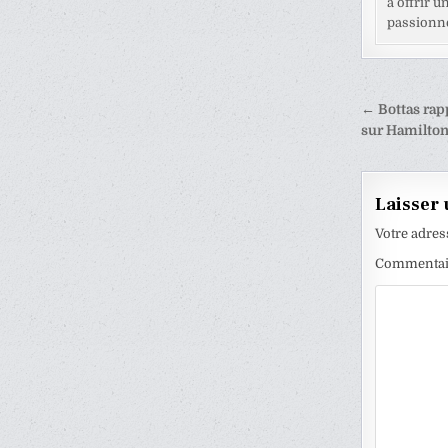
à offrir u
passionné
Naviga
← Bottas rapp
de
sur Hamilto
l’articl
Laisser
Votre adres
Commenta