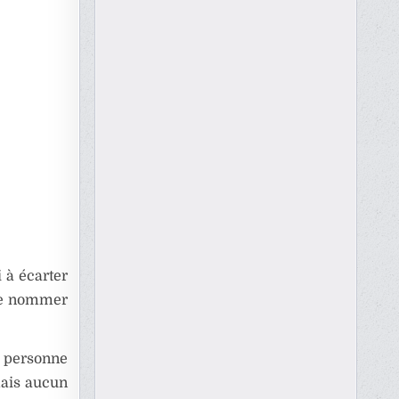
i à écarter
 de nommer
a personne
mais aucun