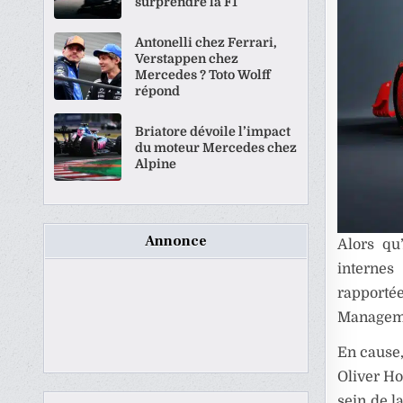
surprendre la F1
Antonelli chez Ferrari,
Verstappen chez
Mercedes ? Toto Wolff
répond
Briatore dévoile l’impact
du moteur Mercedes chez
Alpine
Annonce
Alors qu
internes
rapporté
Managem
En cause,
Oliver Ho
sein de l