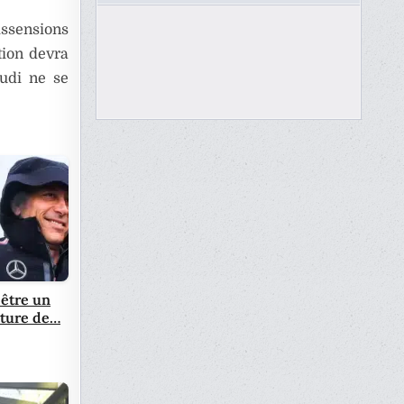
issensions
tion devra
Audi ne se
 être un
nature de…