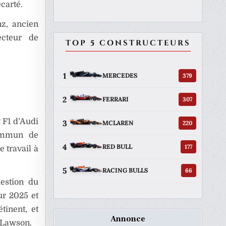
écarté.
z, ancien
cteur de
TOP 5 CONSTRUCTEURS
1
379
MERCEDES
2
307
FERRARI
t F1 d’Audi
3
220
MCLAREN
commun de
4
177
RED BULL
e travail à
5
66
RACING BULLS
uestion du
r 2025 et
tinent, et
Annonce
 Lawson.