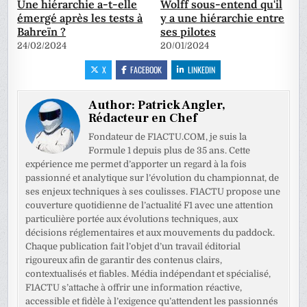
Une hiérarchie a-t-elle
Wolff sous-entend qu'il
émergé après les tests à
y a une hiérarchie entre
Bahreïn ?
ses pilotes
24/02/2024
20/01/2024
X
FACEBOOK
LINKEDIN
Author:
Patrick Angler,
Rédacteur en Chef
Fondateur de F1ACTU.COM, je suis la
Formule 1 depuis plus de 35 ans. Cette
expérience me permet d’apporter un regard à la fois
passionné et analytique sur l’évolution du championnat, de
ses enjeux techniques à ses coulisses. F1ACTU propose une
couverture quotidienne de l’actualité F1 avec une attention
particulière portée aux évolutions techniques, aux
décisions réglementaires et aux mouvements du paddock.
Chaque publication fait l’objet d’un travail éditorial
rigoureux afin de garantir des contenus clairs,
contextualisés et fiables. Média indépendant et spécialisé,
F1ACTU s’attache à offrir une information réactive,
accessible et fidèle à l’exigence qu’attendent les passionnés