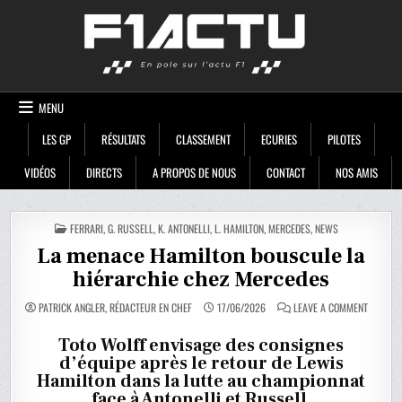
Skip
F1ACTU
to
content
MENU
LES GP
RÉSULTATS
CLASSEMENT
ECURIES
PILOTES
VIDÉOS
DIRECTS
A PROPOS DE NOUS
CONTACT
NOS AMIS
POSTED
FERRARI
,
G. RUSSELL
,
K. ANTONELLI
,
L. HAMILTON
,
MERCEDES
,
NEWS
IN
La menace Hamilton bouscule la
hiérarchie chez Mercedes
ON
PATRICK ANGLER, RÉDACTEUR EN CHEF
17/06/2026
LEAVE A COMMENT
LA
MENACE
HAMILT
Toto Wolff envisage des consignes
BOUSCU
d’équipe après le retour de Lewis
LA
HIÉRARC
Hamilton dans la lutte au championnat
CHEZ
MERCED
face à Antonelli et Russell.