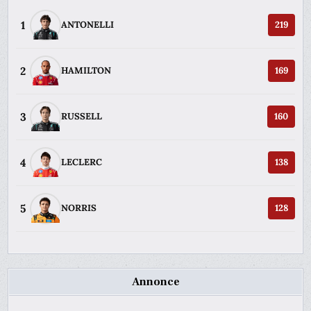
1
ANTONELLI
219
2
HAMILTON
169
3
RUSSELL
160
4
LECLERC
138
5
NORRIS
128
Annonce