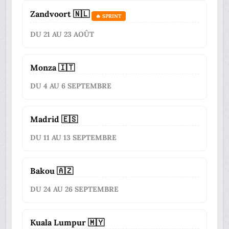
Zandvoort 🇳🇱
🔥 SPRINT
DU 21 AU 23 AOÛT
Monza 🇮🇹
DU 4 AU 6 SEPTEMBRE
Madrid 🇪🇸
DU 11 AU 13 SEPTEMBRE
Bakou 🇦🇿
DU 24 AU 26 SEPTEMBRE
Kuala Lumpur 🇲🇾