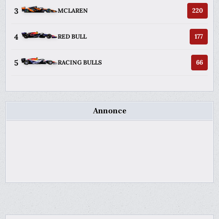
3
220
MCLAREN
4
177
RED BULL
5
66
RACING BULLS
Annonce