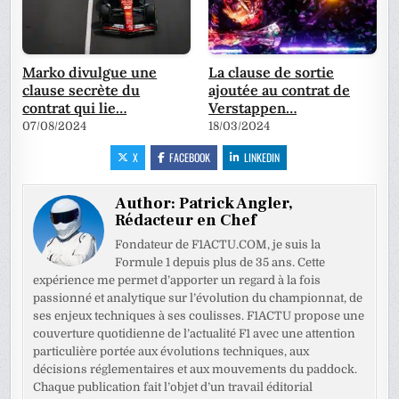
Marko divulgue une
La clause de sortie
clause secrète du
ajoutée au contrat de
contrat qui lie…
Verstappen…
07/08/2024
18/03/2024
X
FACEBOOK
LINKEDIN
Author:
Patrick Angler,
Rédacteur en Chef
Fondateur de F1ACTU.COM, je suis la
Formule 1 depuis plus de 35 ans. Cette
expérience me permet d’apporter un regard à la fois
passionné et analytique sur l’évolution du championnat, de
ses enjeux techniques à ses coulisses. F1ACTU propose une
couverture quotidienne de l’actualité F1 avec une attention
particulière portée aux évolutions techniques, aux
décisions réglementaires et aux mouvements du paddock.
Chaque publication fait l’objet d’un travail éditorial