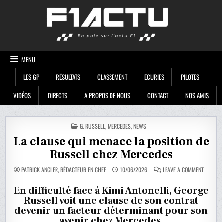
Skip
F1ACTU
to
content
MENU
LES GP
RÉSULTATS
CLASSEMENT
ECURIES
PILOTES
VIDÉOS
DIRECTS
A PROPOS DE NOUS
CONTACT
NOS AMIS
POSTED
G. RUSSELL
,
MERCEDES
,
NEWS
IN
La clause qui menace la position de
Russell chez Mercedes
ON
PATRICK ANGLER, RÉDACTEUR EN CHEF
10/06/2026
LEAVE A COMMENT
LA
CLAUSE
QUI
En difficulté face à Kimi Antonelli, George
MENACE
Russell voit une clause de son contrat
LA
POSITIO
devenir un facteur déterminant pour son
DE
RUSSEL
avenir chez Mercedes.