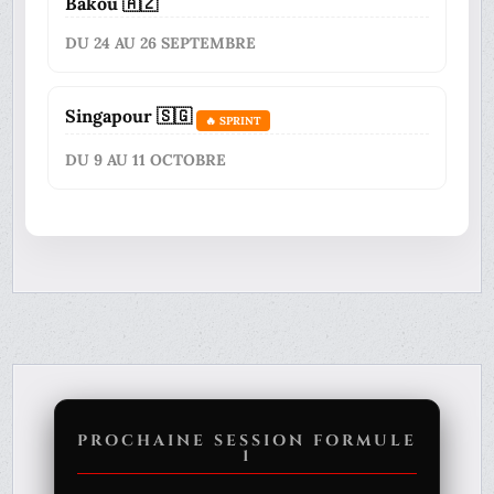
Bakou 🇦🇿
DU 24 AU 26 SEPTEMBRE
Singapour 🇸🇬
🔥 SPRINT
DU 9 AU 11 OCTOBRE
PROCHAINE SESSION FORMULE
1