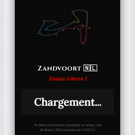
Zandvoort 🇳🇱
Essais Libres 1
Chargement...
🛰️ Météo et Horaires actualisés en temps réel
⚙️ Moteur SEO propulsé par F1ACTU