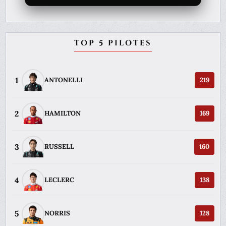
TOP 5 PILOTES
1
ANTONELLI
219
2
HAMILTON
169
3
RUSSELL
160
4
LECLERC
138
5
NORRIS
128