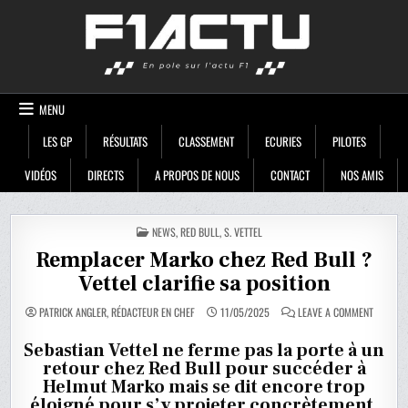
Skip
F1ACTU
to
content
MENU
LES GP
RÉSULTATS
CLASSEMENT
ECURIES
PILOTES
VIDÉOS
DIRECTS
A PROPOS DE NOUS
CONTACT
NOS AMIS
POSTED
NEWS
,
RED BULL
,
S. VETTEL
IN
Remplacer Marko chez Red Bull ?
Vettel clarifie sa position
ON
PATRICK ANGLER, RÉDACTEUR EN CHEF
11/05/2025
LEAVE A COMMENT
REMPLA
MARKO
CHEZ
Sebastian Vettel ne ferme pas la porte à un
RED
retour chez Red Bull pour succéder à
BULL
?
Helmut Marko mais se dit encore trop
VETTEL
CLARIFIE
éloigné pour s’y projeter concrètement.