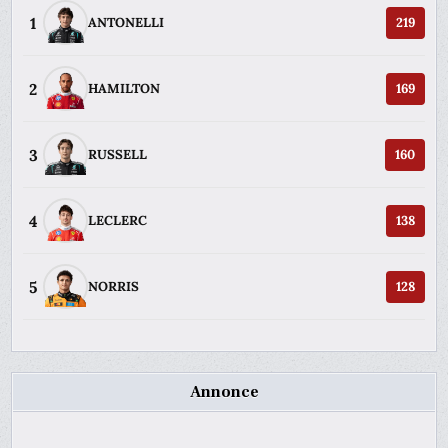
1
ANTONELLI
219
2
HAMILTON
169
3
RUSSELL
160
4
LECLERC
138
5
NORRIS
128
Annonce