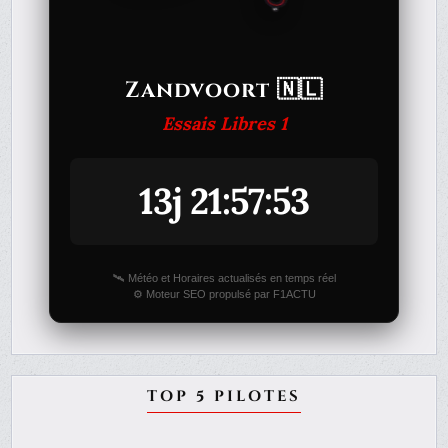
Zandvoort 🇳🇱
Essais Libres 1
13j 21:57:53
🛰️ Météo et Horaires actualisés en temps réel
⚙️ Moteur SEO propulsé par F1ACTU
TOP 5 PILOTES