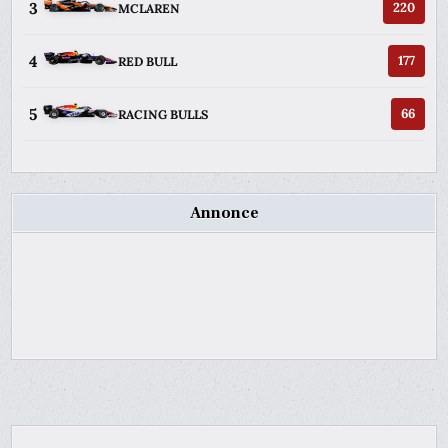
3
220
MCLAREN
4
177
RED BULL
5
66
RACING BULLS
Annonce