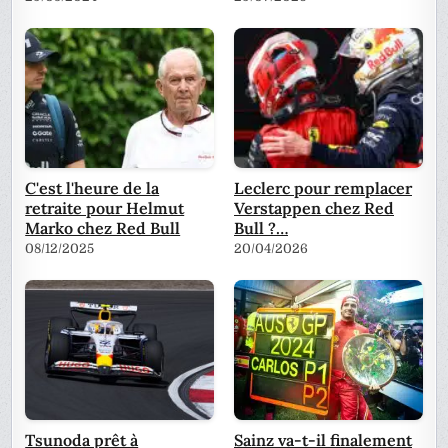
C'est l'heure de la
Leclerc pour remplacer
retraite pour Helmut
Verstappen chez Red
Marko chez Red Bull
Bull ?…
08/12/2025
20/04/2026
Tsunoda prêt à
Sainz va-t-il finalement