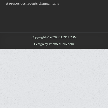
À propos des récents changements
Copyright © 2026 F1ACTU.COM
Design by ThemesDNA.com