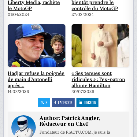
Liberty Media, rachète
bientôt prendre le
le MotoGP
contrôle du MotoGP
01/04/2024
27/03/2024
Hadjar refuse la poignée
« Ses tenues sont
de main d’Antonelli
ridicules » : l'ex-patron
après…
allume Hamilton
14/03/2026
30/07/2026
X
FACEBOOK
LINKEDIN
Author:
Patrick Angler,
Rédacteur en Chef
Fondateur de F1ACTU.COM, je suis la