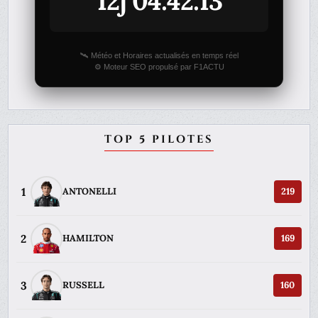
12j 04:42:13
🛰️ Météo et Horaires actualisés en temps réel
⚙️ Moteur SEO propulsé par F1ACTU
TOP 5 PILOTES
1
ANTONELLI
219
2
HAMILTON
169
3
RUSSELL
160