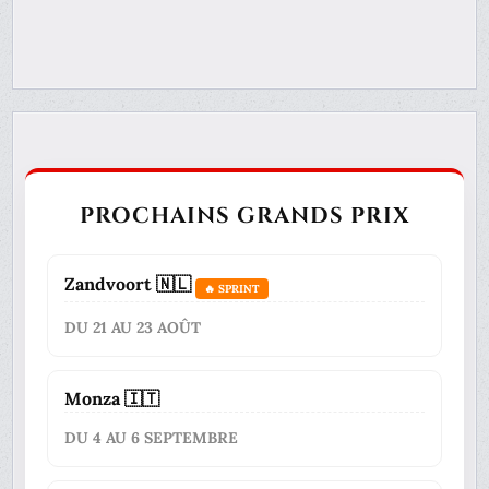
PROCHAINS GRANDS PRIX
Zandvoort 🇳🇱
🔥 SPRINT
DU 21 AU 23 AOÛT
Monza 🇮🇹
DU 4 AU 6 SEPTEMBRE