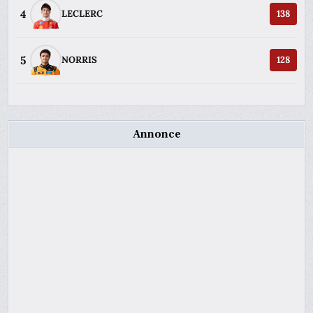
4
LECLERC
138
5
NORRIS
128
Annonce