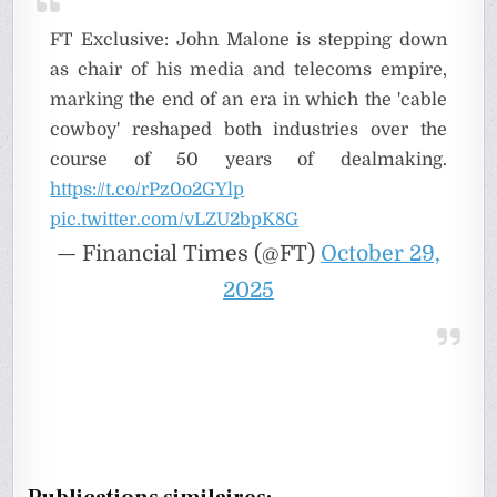
FT Exclusive: John Malone is stepping down
as chair of his media and telecoms empire,
marking the end of an era in which the 'cable
cowboy' reshaped both industries over the
course of 50 years of dealmaking.
https://t.co/rPz0o2GYlp
pic.twitter.com/vLZU2bpK8G
— Financial Times (@FT)
October 29,
2025