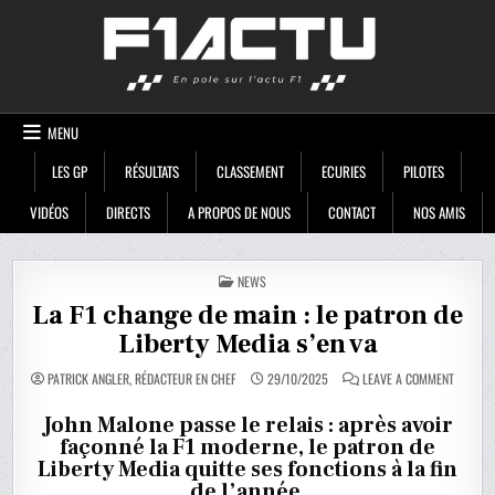
Skip
F1ACTU
to
content
MENU
LES GP
RÉSULTATS
CLASSEMENT
ECURIES
PILOTES
VIDÉOS
DIRECTS
A PROPOS DE NOUS
CONTACT
NOS AMIS
POSTED
NEWS
IN
La F1 change de main : le patron de
Liberty Media s’en va
ON
PATRICK ANGLER, RÉDACTEUR EN CHEF
29/10/2025
LEAVE A COMMENT
LA
F1
CHANGE
John Malone passe le relais : après avoir
DE
façonné la F1 moderne, le patron de
MAIN
:
Liberty Media quitte ses fonctions à la fin
LE
PATRON
de l’année.