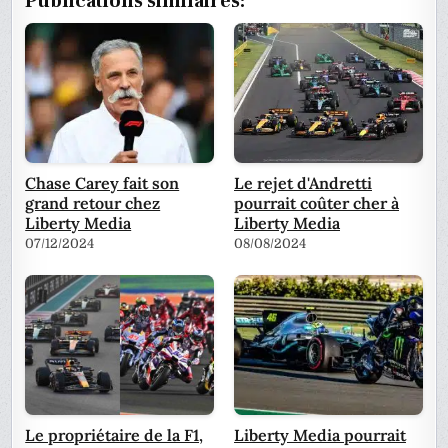
Publications similaires:
Chase Carey fait son
Le rejet d'Andretti
grand retour chez
pourrait coûter cher à
Liberty Media
Liberty Media
07/12/2024
08/08/2024
Le propriétaire de la F1,
Liberty Media pourrait