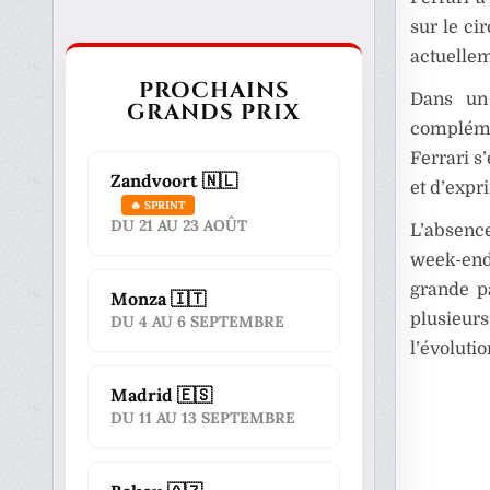
sur le ci
actuellem
PROCHAINS
Dans un
GRANDS PRIX
compléme
Ferrari s
Zandvoort 🇳🇱
et d’expr
🔥 SPRINT
DU 21 AU 23 AOÛT
L’absence
week-end.
grande pa
Monza 🇮🇹
plusieur
DU 4 AU 6 SEPTEMBRE
l’évolutio
Madrid 🇪🇸
DU 11 AU 13 SEPTEMBRE