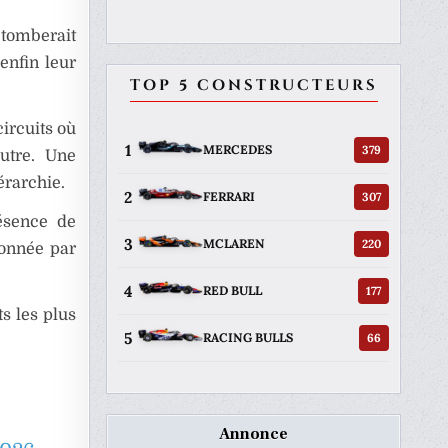
 tomberait
 enfin leur
TOP 5 CONSTRUCTEURS
circuits où
1
379
MERCEDES
utre. Une
érarchie.
2
307
FERRARI
résence de
3
220
MCLAREN
donnée par
4
177
RED BULL
s les plus
5
66
RACING BULLS
Annonce