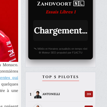
Zandvoort 🇳🇱
Essais Libres 1
Chargement...
🛰️ Météo et Horaires actualisés en temps réel
⚙️ Moteur SEO propulsé par F1ACTU
à Monaco.
 premières
TOP 5 PILOTES
tentes qui
à quelques
ntée à une
1
219
ANTONELLI
as présent