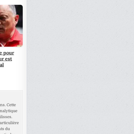
e pour
ur est
al
ns. Cette
analytique
lisses.
rticulière
nts du