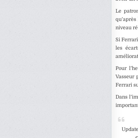
Le patro
qu’après 
niveau ré
Si Ferrar
les écar
améliorat
Pour l’h
Vasseur 
Ferrari s
Dans l’im
important
Updat