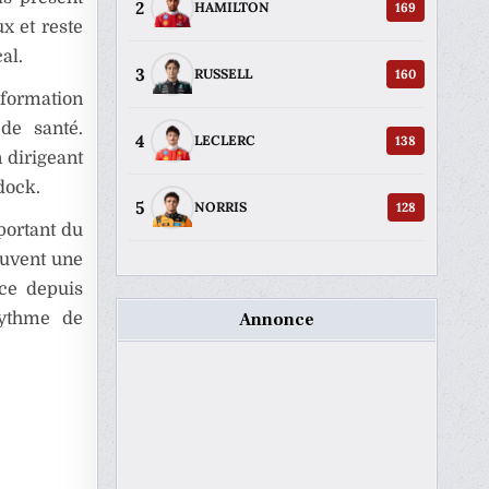
2
169
HAMILTON
x et reste
al.
3
160
RUSSELL
formation
de santé.
4
138
LECLERC
 dirigeant
dock.
5
128
NORRIS
portant du
ouvent une
nce depuis
Annonce
rythme de