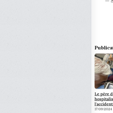
— S
Publica
Le père d
hospitali
l'acciden
17/09/2024