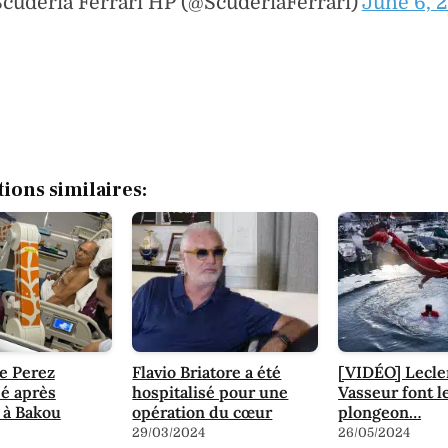
cuderia Ferrari HP (@ScuderiaFerrari)
June 6, 
tions similaires:
e Perez
Flavio Briatore a été
[VIDÉO] Lecle
sé après
hospitalisé pour une
Vasseur font l
t à Bakou
opération du cœur
plongeon…
29/03/2024
26/05/2024