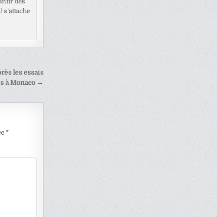
antir des
U s’attache
rès les essais
es à Monaco →
ec
*