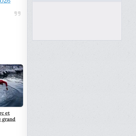
2026
rc et
e grand