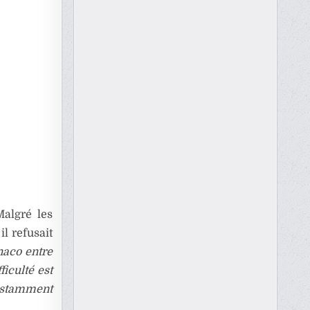
Malgré les
l refusait
naco entre
ficulté est
constamment