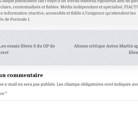
haque publication fait l’objet d’un travail éditorial rigoureux afin de gar
clairs, contextualisés et fiables. Média indépendant et spécialisé, F1ACT
ne information réactive, accessible et fidèle à l’exigence qu’attendent les
s de Formule 1.
tion
es essais libres 3 du GP de
Alonso critique Aston Martin ap
rect
libr
e
 un commentaire
se e-mail ne sera pas publiée.
Les champs obligatoires sont indiqués av
ire
*