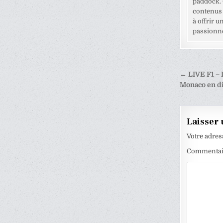
paddock. C
contenus 
à offrir u
passionné
Naviga
← LIVE F1 – L
de
Monaco en di
l’articl
Laisser
Votre adres
Commenta