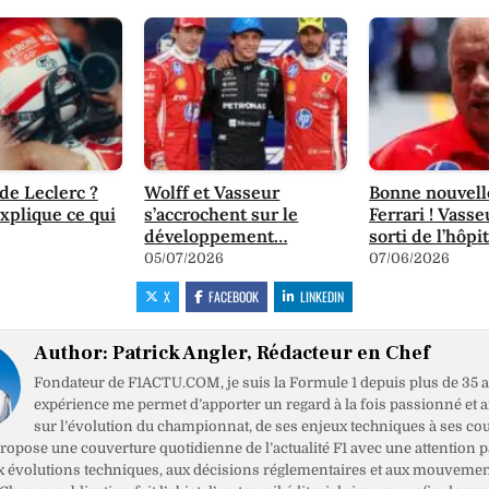
 de Leclerc ?
Wolff et Vasseur
Bonne nouvell
xplique ce qui
s’accrochent sur le
Ferrari ! Vasse
développement…
sorti de l’hôpit
05/07/2026
07/06/2026
X
FACEBOOK
LINKEDIN
Author:
Patrick Angler, Rédacteur en Chef
Fondateur de F1ACTU.COM, je suis la Formule 1 depuis plus de 35 a
expérience me permet d’apporter un regard à la fois passionné et 
sur l’évolution du championnat, de ses enjeux techniques à ses cou
opose une couverture quotidienne de l’actualité F1 avec une attention pa
x évolutions techniques, aux décisions réglementaires et aux mouveme