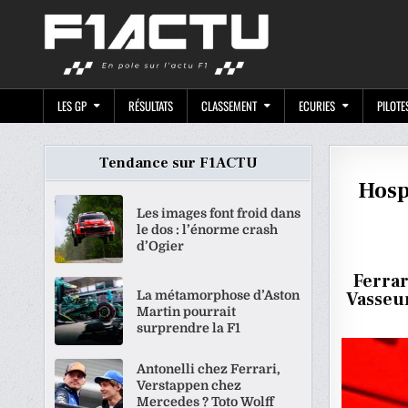
Skip
F1ACTU.CO
to
content
LES GP
RÉSULTATS
CLASSEMENT
ECURIES
PILOTE
Tendance sur F1ACTU
Hosp
Les images font froid dans
le dos : l’énorme crash
d’Ogier
Ferrar
La métamorphose d’Aston
Vasseu
Martin pourrait
surprendre la F1
Antonelli chez Ferrari,
Verstappen chez
Mercedes ? Toto Wolff