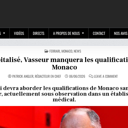
M
S
VIDÉOS
DIRECTS
A PROPOS DE NOUS
CONTACT
NOS AMIS
POSTED
FERRARI
,
MONACO
,
NEWS
IN
italisé, Vasseur manquera les qualificat
Monaco
ON
PATRICK ANGLER, RÉDACTEUR EN CHEF
06/06/2026
LEAVE A COMMENT
HOSPITA
VASSEU
MANQU
i devra aborder les qualifications de Monaco sa
LES
r, actuellement sous observation dans un établ
QUALIFI
À
médical.
MONAC