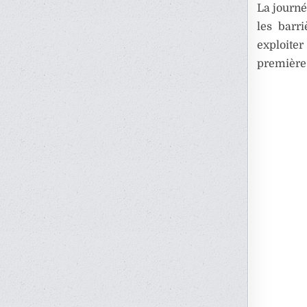
La journé
les barr
exploiter
première 