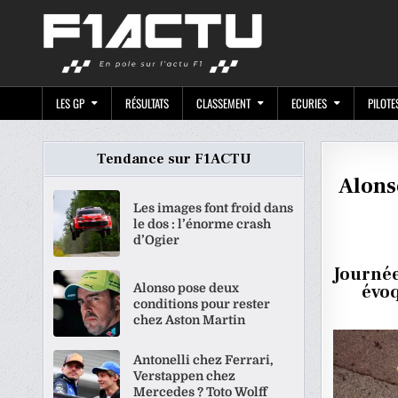
Skip
F1ACTU.CO
to
content
LES GP
RÉSULTATS
CLASSEMENT
ECURIES
PILOTE
Tendance sur F1ACTU
Alonso
Les images font froid dans
le dos : l’énorme crash
d’Ogier
Journée
Alonso pose deux
évoq
conditions pour rester
chez Aston Martin
Antonelli chez Ferrari,
Verstappen chez
Mercedes ? Toto Wolff