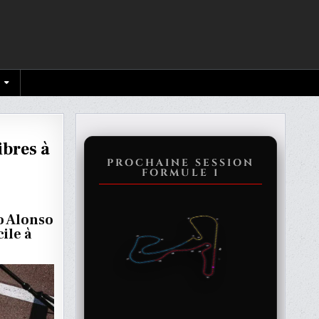
ibres à
PROCHAINE SESSION
FORMULE 1
E
o Alonso
ile à
O