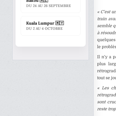
Bakou 🇦🇿
DU 24 AU 26 SEPTEMBRE
« C’est u
train av
Kuala Lumpur 🇲🇾
semble q
DU 2 AU 4 OCTOBRE
à résoudr
quelques 
le problè
Il n’y a 
plus lar
rétrogra
tout se jo
« Les ch
rétrograd
sont cruc
reste trop