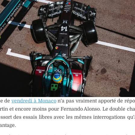
ée de
vendredi à Monaco
n’a pas vraiment apporté de rép
rtin et encore moins pour Fernando Alonso. Le double c
sort des essais libres avec les mêmes interrogations qu’
antage.