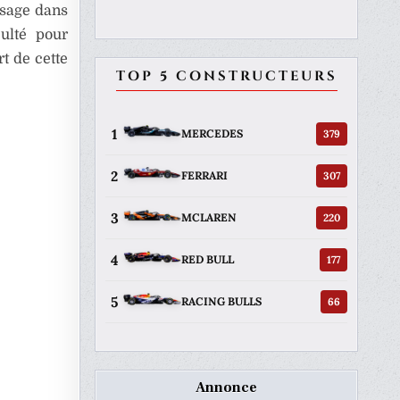
ssage dans
culté pour
rt de cette
TOP 5 CONSTRUCTEURS
1
379
MERCEDES
2
307
FERRARI
3
220
MCLAREN
4
177
RED BULL
5
66
RACING BULLS
Annonce