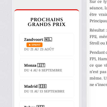
Sur ce ty
séance, l
être vrai
PROCHAINS
Principau
GRANDS PRIX
Résultat 
FP2, mêm
Zandvoort 🇳🇱
Stroll ou
🔥 SPRINT
DU 21 AU 23 AOÛT
Pendant c
FP1, Hami
Monza 🇮🇹
ce que vi
DU 4 AU 6 SEPTEMBRE
n’est pas
même. Un 
ne s’inscr
Madrid 🇪🇸
DU 11 AU 13 SEPTEMBRE