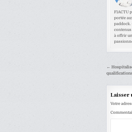
F1ACTU pr
portée au
paddock. C
contenus 
à offrir u
passionné
Naviga
← Hospitalis
de
qualificatio
l’articl
Laisser
Votre adres
Commenta