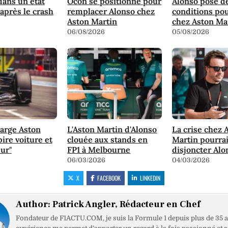
dans un état
Ocon se positionne pour
Alonso pose d
 après le crash
remplacer Alonso chez
conditions pou
Aston Martin
chez Aston Ma
06/08/2026
05/08/2026
arge Aston
L'Aston Martin d'Alonso
La crise chez 
pire voiture et
clouée aux stands en
Martin pourrai
ur"
FP1 à Melbourne
disjoncter Alo
06/03/2026
04/03/2026
X
FACEBOOK
LINKEDIN
Author:
Patrick Angler, Rédacteur en Chef
Fondateur de F1ACTU.COM, je suis la Formule 1 depuis plus de 35 a