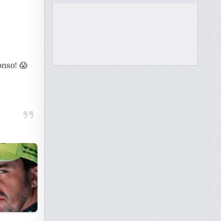
onso! 😱