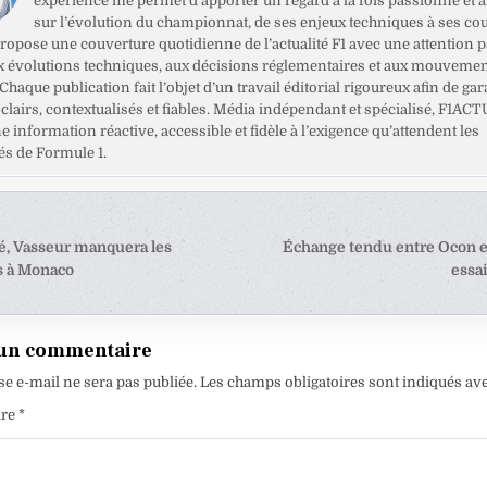
expérience me permet d’apporter un regard à la fois passionné et 
sur l’évolution du championnat, de ses enjeux techniques à ses cou
opose une couverture quotidienne de l’actualité F1 avec une attention pa
x évolutions techniques, aux décisions réglementaires et aux mouveme
haque publication fait l’objet d’un travail éditorial rigoureux afin de gar
clairs, contextualisés et fiables. Média indépendant et spécialisé, F1ACT
ne information réactive, accessible et fidèle à l’exigence qu’attendent les
s de Formule 1.
tion
é, Vasseur manquera les
Échange tendu entre Ocon 
ns à Monaco
essa
e
 un commentaire
se e-mail ne sera pas publiée.
Les champs obligatoires sont indiqués av
ire
*