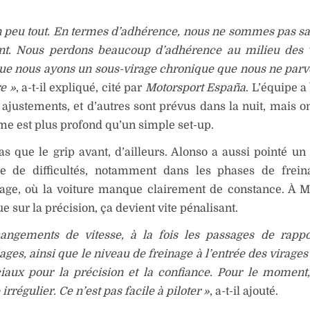
n peu tout. En termes d’adhérence, nous ne sommes pas sat
ant. Nous perdons beaucoup d’adhérence au milieu des v
ue nous ayons un sous-virage chronique que nous ne par
e »
, a-t-il expliqué, cité par
Motorsport España
. L’équipe a
ajustements, et d’autres sont prévus dans la nuit, mais o
me est plus profond qu’un simple set-up.
pas que le grip avant, d’ailleurs. Alonso a aussi pointé u
ge de difficultés, notamment dans les phases de frein
dage, où la voiture manque clairement de constance. À 
ue sur la précision, ça devient vite pénalisant.
angements de vitesse, à la fois les passages de rappo
ages, ainsi que le niveau de freinage à l’entrée des virage
iaux pour la précision et la confiance. Pour le moment,
 irrégulier. Ce n’est pas facile à piloter »
, a-t-il ajouté.