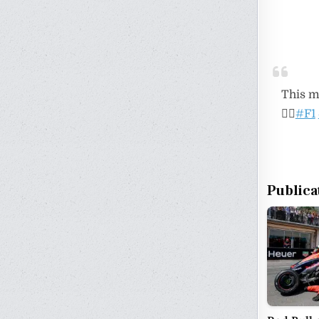
This m
😮‍💨
#F1
Publica