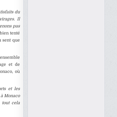
isfaits du
irages. Il
venons pas
 bien tenté
n sent que
n ensemble
age et de
Monaco, où
rts et les
s à Monaco
 tout cela