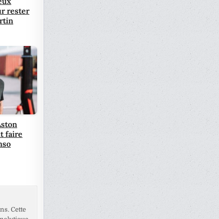
eux
r rester
rtin
Aston
t faire
nso
ns. Cette