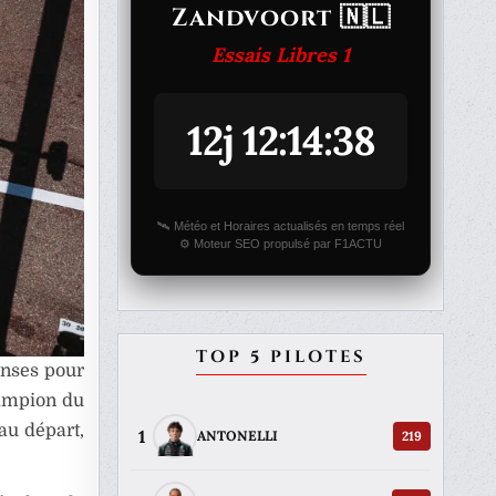
Zandvoort 🇳🇱
Essais Libres 1
12j 12:14:38
🛰️ Météo et Horaires actualisés en temps réel
⚙️ Moteur SEO propulsé par F1ACTU
TOP 5 PILOTES
onses pour
hampion du
au départ,
1
219
ANTONELLI