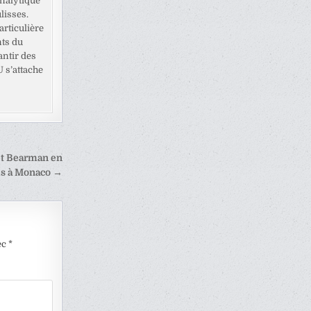
analytique
lisses.
rticulière
nts du
antir des
U s’attache
et Bearman en
is à Monaco →
ec
*