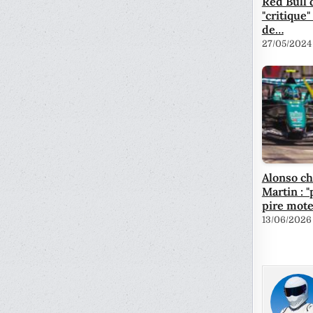
Red Bull 
"critique"
de…
27/05/2024
Alonso ch
Martin : "
pire mote
13/06/2026