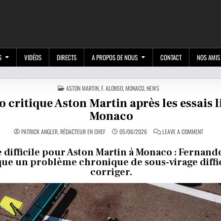
M
S
VIDÉOS
DIRECTS
A PROPOS DE NOUS
CONTACT
NOS AMIS
POSTED
ASTON MARTIN
,
F. ALONSO
,
MONACO
,
NEWS
IN
 critique Aston Martin après les essais l
Monaco
ON
PATRICK ANGLER, RÉDACTEUR EN CHEF
05/06/2026
LEAVE A COMMENT
ALONSO
CRITIQU
ASTON
 difficile pour Aston Martin à Monaco : Fernand
MARTIN
ue un problème chronique de sous-virage diffic
APRÈS
LES
corriger.
ESSAIS
LIBRES
À
MONAC