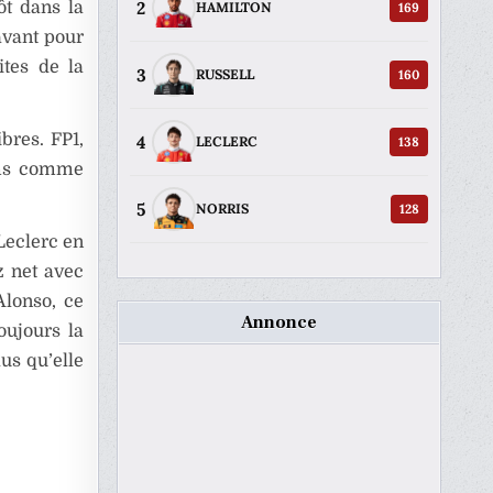
2
ôt dans la
169
HAMILTON
avant pour
ites de la
3
160
RUSSELL
bres. FP1,
4
138
LECLERC
oms comme
5
128
NORRIS
Leclerc en
z net avec
Alonso, ce
Annonce
oujours la
us qu’elle