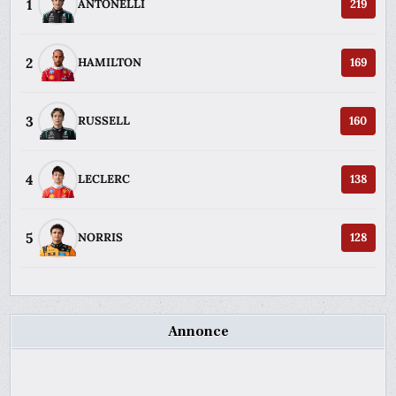
1
ANTONELLI
219
2
HAMILTON
169
3
RUSSELL
160
4
LECLERC
138
5
NORRIS
128
Annonce