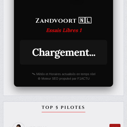
Zandvoort 🇳🇱
Essais Libres 1
Chargement...
🛰️ Météo et Horaires actualisés en temps réel
⚙️ Moteur SEO propulsé par F1ACTU
TOP 5 PILOTES