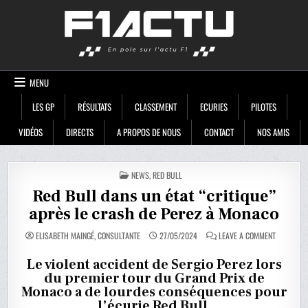
Skip
F1ACTU
to
content
MENU
LES GP
RÉSULTATS
CLASSEMENT
ECURIES
PILOTES
VIDÉOS
DIRECTS
A PROPOS DE NOUS
CONTACT
NOS AMIS
POSTED
NEWS
,
RED BULL
IN
Red Bull dans un état “critique”
après le crash de Perez à Monaco
ON
ELISABETH MAINGÉ, CONSULTANTE
27/05/2024
LEAVE A COMMENT
RED
BULL
DANS
Le violent accident de Sergio Perez lors
UN
du premier tour du Grand Prix de
ÉTAT
“CRITIQUE
Monaco a de lourdes conséquences pour
APRÈS
LE
l’écurie Red Bull.