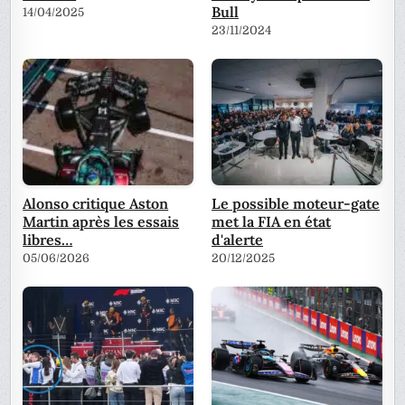
Bull
14/04/2025
23/11/2024
Alonso critique Aston
Le possible moteur-gate
Martin après les essais
met la FIA en état
libres…
d'alerte
05/06/2026
20/12/2025