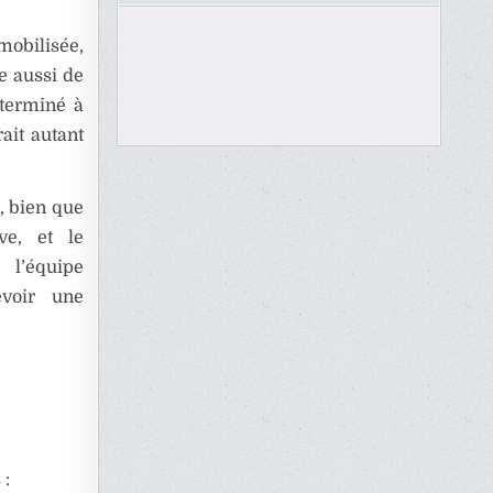
mobilisée,
e aussi de
éterminé à
ait autant
, bien que
ve, et le
 l’équipe
evoir une
 :