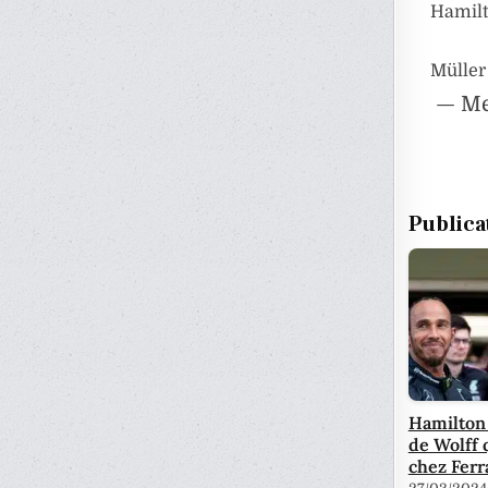
Hamilt
Müller
— Me
Publica
Hamilton 
de Wolff 
chez Ferr