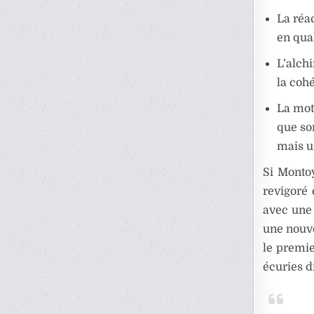
La réac
en qual
L’alchi
la coh
La mot
que so
mais u
Si Montoy
revigoré 
avec une 
une nouve
le premie
écuries d