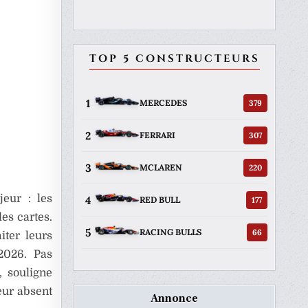
TOP 5 CONSTRUCTEURS
1
379
MERCEDES
2
307
FERRARI
3
220
MCLAREN
eur : les
4
177
RED BULL
es cartes.
5
66
RACING BULLS
ter leurs
-2026. Pas
, souligne
eur absent
Annonce