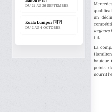
Bakou 🇦🇿
Mercedes
DU 24 AU 26 SEPTEMBRE
qualifica
un décli
Kuala Lumpur 🇲🇾
compétit
DU 2 AU 4 OCTOBRE
toujours l
t-il.
La compa
Hamilton
hauteur. 
points 
nourrit l