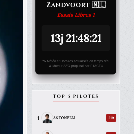
Zandvoort 🇳🇱
Essais Libres 1
13j 21:48:21
🛰️ Météo et Horaires actualisés en temps réel
⚙️ Moteur SEO propulsé par F1ACTU
TOP 5 PILOTES
1
219
ANTONELLI