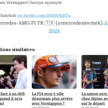
on, Verstappen’i havaya uçuruyor
 hatırladı
pic.twitter.com/iINbW8kETn
rcedes-AMG F1 TR 🇹🇷 (@mercedesiovmek)
Ju
2024
tions similaires:
face à un défi
La FIA sera-t-elle
La saison sera
quand il sera
désormais plus sévère
chez Alpine a
ari
avec Verstappen ?
sur le départ