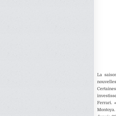
La saiso
nouvelles
Certaine
investis
Ferrari.
Montoya. 