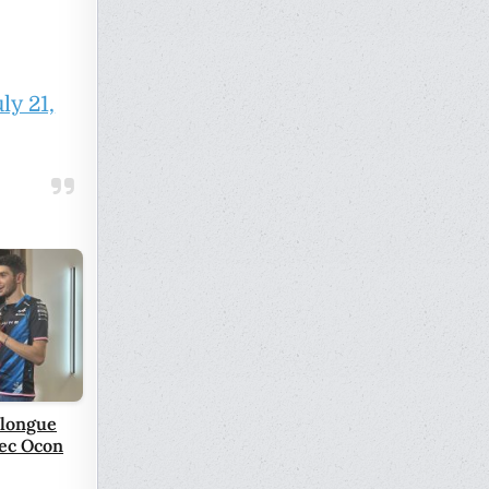
ly 21,
 longue
vec Ocon