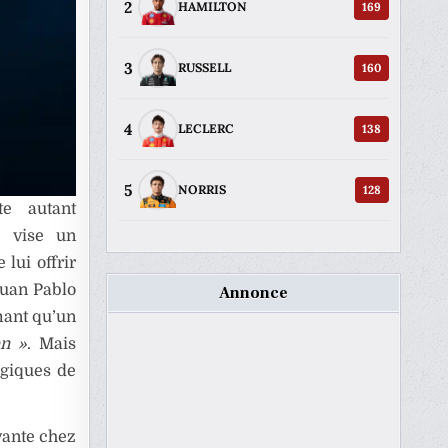
2
169
HAMILTON
3
160
RUSSELL
4
138
LECLERC
5
128
NORRIS
e autant
e vise un
 lui offrir
Juan Pablo
Annonce
mant qu’un
en »
. Mais
égiques de
vante chez