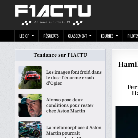
Skip
F1ACTU.CO
to
content
LES GP
RÉSULTATS
CLASSEMENT
ECURIES
PILOTE
Tendance sur F1ACTU
Hamil
Les images font froid dans
le dos : l’énorme crash
d’Ogier
Fer
Ha
Alonso pose deux
conditions pour rester
chez Aston Martin
La métamorphose d’Aston
Martin pourrait