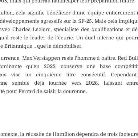
08, mais qui pourrait handicaper leur préparation future.
lton, cela signifie bénéficier d’une équipe entièrement 
développements agressifs sur la SF-25. Mais cela impliqu
 avec Charles Leclerc, spécialiste des qualifications et d
u’il reste le leader de l’écurie. Un duel interne qui pourr
le Britannique… que le démobiliser.
urrence, Max Verstappen reste l’homme à battre. Red Bull
ominante qu’en 2023, conserve une base compétiti
ais vise un cinquième titre consécutif. Cependant,
enne semble déjà tournée vers 2026, laissant entr
té pour Ferrari de saisir la couronne.
ontexte, la réussite de Hamilton dépendra de trois facteurs