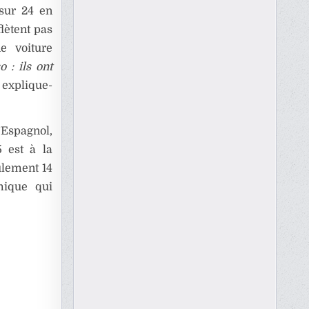
 sur 24 en
flètent pas
e voiture
 : ils ont
, explique-
Espagnol,
5 est à la
ulement 14
mique qui