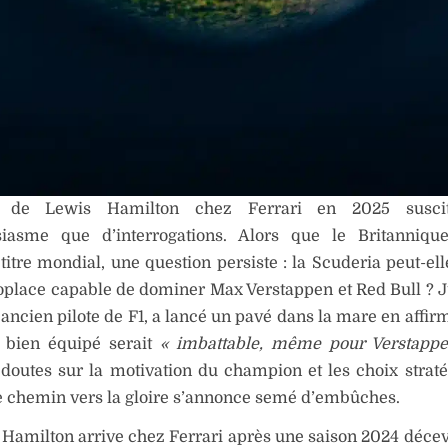
ée de Lewis Hamilton chez Ferrari en 2025 suscit
siasme que d’interrogations. Alors que le Britanniqu
titre mondial, une question persiste : la Scuderia peut-elle
place capable de dominer Max Verstappen et Red Bull ? 
ancien pilote de F1, a lancé un pavé dans la mare en affir
 bien équipé serait
« imbattable, même pour Verstapp
 doutes sur la motivation du champion et les choix strat
le chemin vers la gloire s’annonce semé d’embûches.
 Hamilton arrive chez Ferrari après une saison 2024 déce