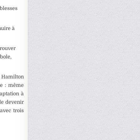
iblesses
nuire à
prouver
bole,
n Hamilton
exe : même
aptation à
de devenir
avec trois