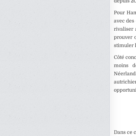
depuis 20
Pour Hami
avec des 
rivaliser
prouver q
stimuler 
Côté conc
moins d
Néerland
autrichi
opportuni
Dans ce c