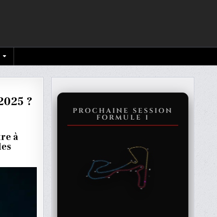
 2025 ?
PROCHAINE SESSION
FORMULE 1
ON
tre à
des
BLE
I