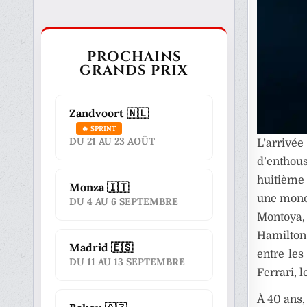
PROCHAINS
GRANDS PRIX
Zandvoort 🇳🇱
🔥 SPRINT
DU 21 AU 23 AOÛT
L’arriv
d’enthou
huitième 
Monza 🇮🇹
une mono
DU 4 AU 6 SEPTEMBRE
Montoya, 
Hamilton
Madrid 🇪🇸
entre les
DU 11 AU 13 SEPTEMBRE
Ferrari, 
À 40 ans,