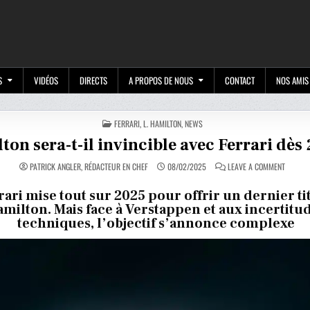
M
S
VIDÉOS
DIRECTS
A PROPOS DE NOUS
CONTACT
NOS AMIS
POSTED
FERRARI
,
L. HAMILTON
,
NEWS
IN
ton sera-t-il invincible avec Ferrari dès
ON
PATRICK ANGLER, RÉDACTEUR EN CHEF
08/02/2025
LEAVE A COMMENT
HAMILT
SERA-
T-
rari mise tout sur 2025 pour offrir un dernier ti
IL
milton. Mais face à Verstappen et aux incertitu
INVINCI
AVEC
techniques, l’objectif s’annonce complexe
FERRAR
DÈS
2025
?