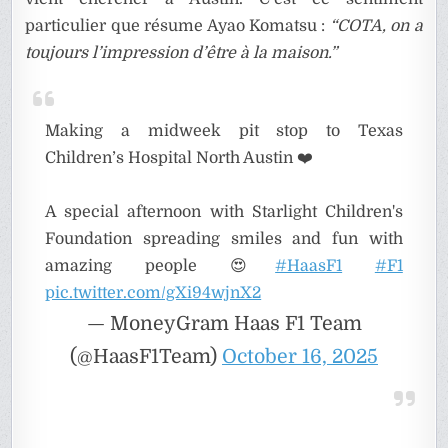
particulier que résume Ayao Komatsu :
“COTA, on a
toujours l’impression d’être à la maison.”
Making a midweek pit stop to Texas
Children’s Hospital North Austin ❤️
A special afternoon with Starlight Children's
Foundation spreading smiles and fun with
amazing people 😍
#HaasF1
#F1
pic.twitter.com/gXi94wjnX2
— MoneyGram Haas F1 Team
(@HaasF1Team)
October 16, 2025