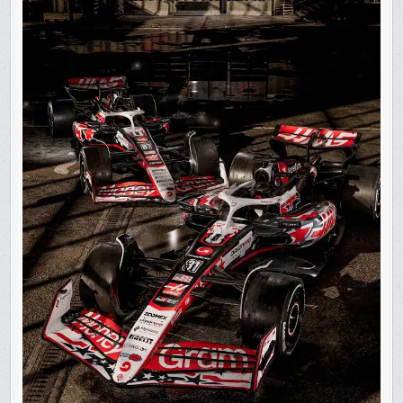
GRAND
PRIX
À
DOMICIL