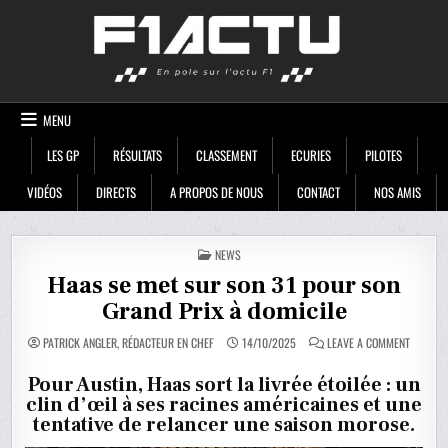
Skip
F1ACTU
to
content
MENU
LES GP
RÉSULTATS
CLASSEMENT
ECURIES
PILOTES
VIDÉOS
DIRECTS
A PROPOS DE NOUS
CONTACT
NOS AMIS
POSTED
NEWS
IN
Haas se met sur son 31 pour son
Grand Prix à domicile
ON
PATRICK ANGLER, RÉDACTEUR EN CHEF
14/10/2025
LEAVE A COMMENT
HAAS
SE
MET
Pour Austin, Haas sort la livrée étoilée : un
SUR
clin d’œil à ses racines américaines et une
SON
31
tentative de relancer une saison morose.
POUR
SON