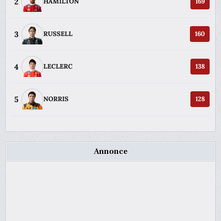
2
HAMILTON
169
3
RUSSELL
160
4
LECLERC
138
5
NORRIS
128
Annonce