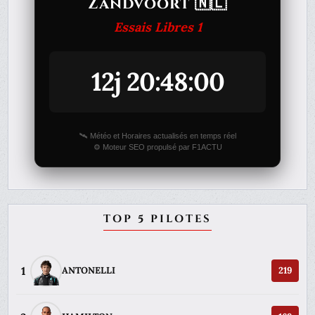
Zandvoort 🇳🇱
Essais Libres 1
12j 20:48:00
🛰️ Météo et Horaires actualisés en temps réel
⚙️ Moteur SEO propulsé par F1ACTU
TOP 5 PILOTES
1
ANTONELLI
219