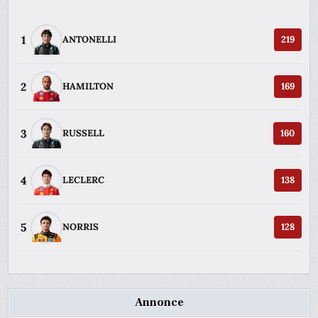
1
ANTONELLI
219
2
HAMILTON
169
3
RUSSELL
160
4
LECLERC
138
5
NORRIS
128
Annonce