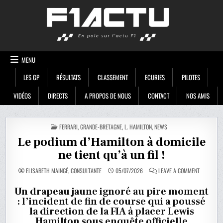
Skip
F1ACTU
to
content
MENU
LES GP
RÉSULTATS
CLASSEMENT
ECURIES
PILOTES
VIDÉOS
DIRECTS
A PROPOS DE NOUS
CONTACT
NOS AMIS
POSTED
FERRARI
,
GRANDE-BRETAGNE
,
L. HAMILTON
,
NEWS
IN
Le podium d’Hamilton à domicile
ne tient qu’à un fil !
ON
ELISABETH MAINGÉ, CONSULTANTE
05/07/2026
LEAVE A COMMENT
LE
PODIUM
D’HAMILTO
Un drapeau jaune ignoré au pire moment
À
: l’incident de fin de course qui a poussé
DOMICILE
NE
la direction de la FIA à placer Lewis
TIENT
QU’À
Hamilton sous enquête officielle