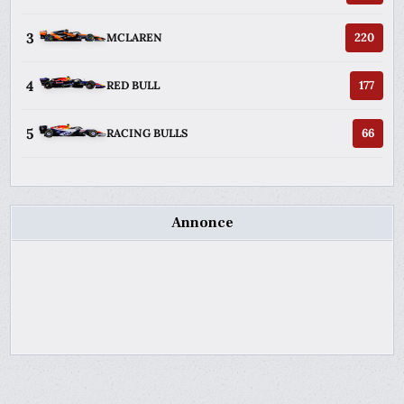
3
220
MCLAREN
4
177
RED BULL
5
66
RACING BULLS
Annonce