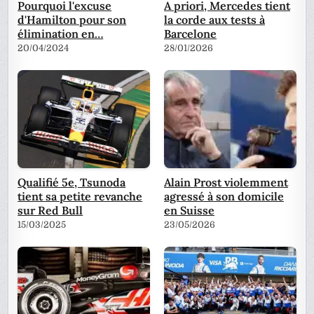
Pourquoi l'excuse
A priori, Mercedes tient
d'Hamilton pour son
la corde aux tests à
élimination en…
Barcelone
20/04/2024
28/01/2026
Qualifié 5e, Tsunoda
Alain Prost violemment
tient sa petite revanche
agressé à son domicile
sur Red Bull
en Suisse
15/03/2025
23/05/2026