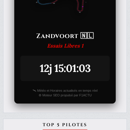
Zandvoort 🇳🇱
Essais Libres 1
12j 15:01:03
🛰️ Météo et Horaires actualisés en temps réel
⚙️ Moteur SEO propulsé par F1ACTU
TOP 5 PILOTES