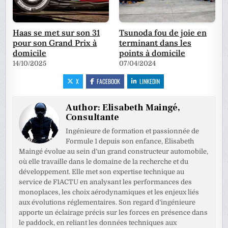
Haas se met sur son 31
Tsunoda fou de joie en
pour son Grand Prix à
terminant dans les
domicile
points à domicile
14/10/2025
07/04/2024
X
FACEBOOK
LINKEDIN
Author:
Elisabeth Maingé,
Consultante
Ingénieure de formation et passionnée de
Formule 1 depuis son enfance, Élisabeth
Maingé évolue au sein d’un grand constructeur automobile,
où elle travaille dans le domaine de la recherche et du
développement. Elle met son expertise technique au
service de F1ACTU en analysant les performances des
monoplaces, les choix aérodynamiques et les enjeux liés
aux évolutions réglementaires. Son regard d’ingénieure
apporte un éclairage précis sur les forces en présence dans
le paddock, en reliant les données techniques aux