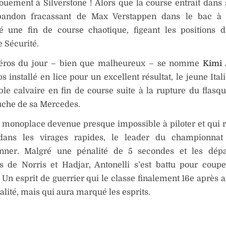
uement à Silverstone ! Alors que la course entrait dans 
’abandon fracassant de Max Verstappen dans le bac à 
é une fin de course chaotique, figeant les positions d
e Sécurité.
héros du jour – bien que malheureux – se nomme
Kimi 
 installé en lice pour un excellent résultat, le jeune Ital
ble calvaire en fin de course suite à la rupture du flasq
uche de sa Mercedes.
monoplace devenue presque impossible à piloter et qui r
dans les virages rapides, le leader du championnat
nner. Malgré une pénalité de 5 secondes et les dép
s de Norris et Hadjar, Antonelli s’est battu pour coupe
. Un esprit de guerrier qui le classe finalement 16e après 
alité, mais qui aura marqué les esprits.