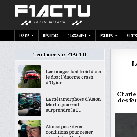
Skip
F1ACTU.CO
to
content
LES GP
RÉSULTATS
CLASSEMENT
ECURIES
PILOTE
Tendance sur F1ACTU
L
Les images font froid dans
le dos : l’énorme crash
d’Ogier
Charles
La métamorphose d’Aston
des fe
Martin pourrait
surprendre la F1
Alonso pose deux
conditions pour rester