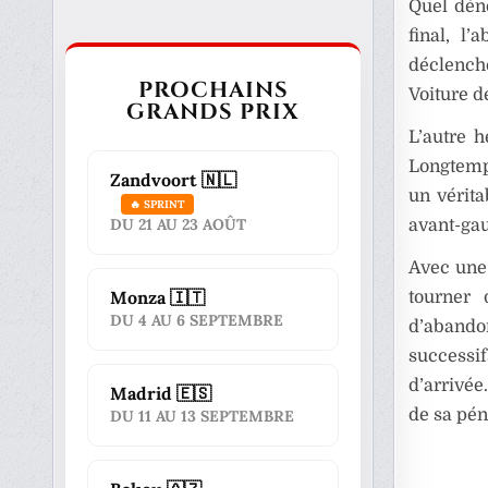
Quel déno
final, l
déclench
PROCHAINS
Voiture d
GRANDS PRIX
L’autre 
Longtemps
Zandvoort 🇳🇱
un vérita
🔥 SPRINT
DU 21 AU 23 AOÛT
avant-ga
Avec une 
Monza 🇮🇹
tourner 
DU 4 AU 6 SEPTEMBRE
d’abando
successif
d’arrivée
Madrid 🇪🇸
de sa pén
DU 11 AU 13 SEPTEMBRE