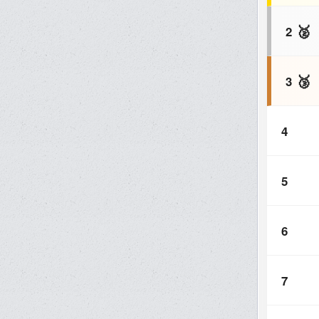
🥈
2
🥉
3
4
5
6
7