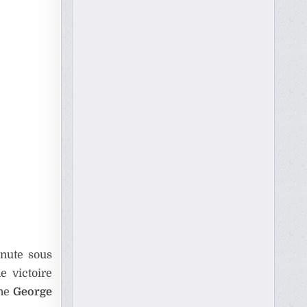
inute sous
e victoire
gne
George