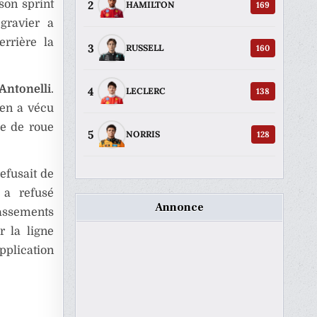
2
son sprint
169
HAMILTON
gravier a
errière la
3
160
RUSSELL
Antonelli
.
4
138
LECLERC
ien a vécu
ue de roue
5
128
NORRIS
efusait de
 a refusé
Annonce
assements
r la ligne
application