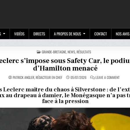
M
S
VIDÉOS
DIRECTS
A PROPOS DE NOUS
CONTACT
NOS AMIS
POSTED
GRANDE-BRETAGNE
,
NEWS
,
RÉSULTATS
IN
eclerc s’impose sous Safety Car, le podi
d’Hamilton menacé
ON
PATRICK ANGLER, RÉDACTEUR EN CHEF
05/07/2026
LEAVE A COMMENT
LECLER
S’IMPOS
SOUS
 Leclerc maître du chaos à Silverstone : de l’ex
SAFETY
ux au drapeau à damier, le Monégasque n’a pas 
CAR,
LE
face à la pression
PODIUM
D’HAMIL
MENACÉ