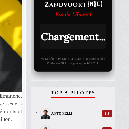
Zandvoort 🇳🇱
Essais Libres 1
Chargement...
🛰️ Météo et Horaires actualisés en temps réel
⚙️ Moteur SEO propulsé par F1ACTU
TOP 5 PILOTES
 dimanche.
se restera
léments et
1
219
ANTONELLI
ilton.