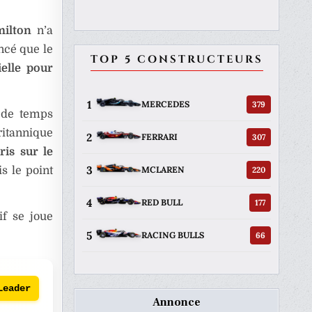
ilton
n’a
ncé que le
TOP 5 CONSTRUCTEURS
ielle pour
1
379
MERCEDES
é de temps
ritannique
2
307
FERRARI
is sur le
3
220
MCLAREN
s le point
4
177
RED BULL
if se joue
5
66
RACING BULLS
Leader
Annonce