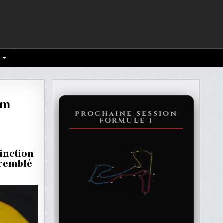
um
PROCHAINE SESSION
FORMULE 1
C
E
tinction
tremblé
TON