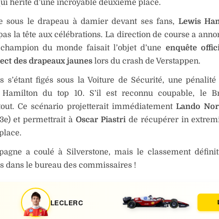
qui hérite d’une incroyable deuxième place.
e sous le drapeau à damier devant ses fans,
Lewis Ham
pas la tête aux célébrations. La direction de course a anno
 champion du monde faisait l’objet d’une
enquête offic
ect des drapeaux jaunes
lors du crash de Verstappen.
s s’étant figés sous la Voiture de Sécurité, une pénalit
t Hamilton du top 10. S’il est reconnu coupable, le B
 tout. Ce scénario projetterait immédiatement
Lando Norr
3e) et permettrait à
Oscar Piastri
de récupérer in extremi
place.
agne a coulé à Silverstone, mais le classement définit
s dans le bureau des commissaires !
LECLERC