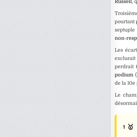
Russell
, 
Troisièm
pourtant 
septuple
non-resp
Les écart
exclurai
perdrait
podium
(
de la 10e 
Le champ
désormai
🥇
1