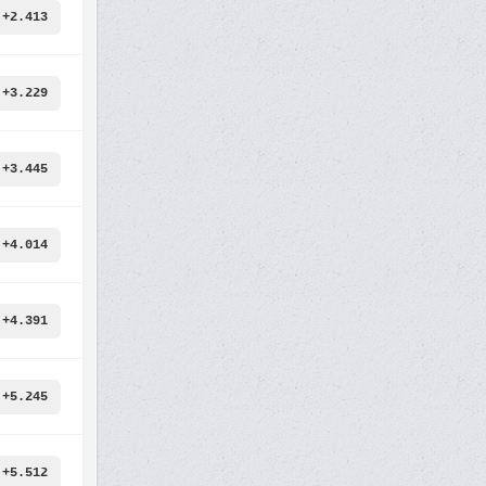
+2.413
+3.229
+3.445
+4.014
+4.391
+5.245
+5.512