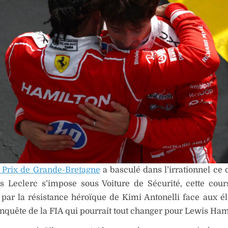
 Prix de Grande-Bretagne
a basculé dans l’irrationnel ce
s Leclerc s’impose sous Voiture de Sécurité, cette cour
par la résistance héroïque de Kimi Antonelli face aux é
nquête de la FIA qui pourrait tout changer pour Lewis Ham