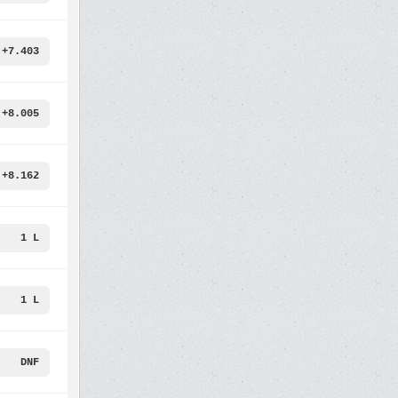
+7.403
+8.005
+8.162
1 L
1 L
DNF