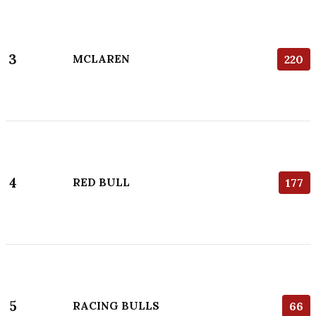
3
MCLAREN
220
4
RED BULL
177
5
RACING BULLS
66