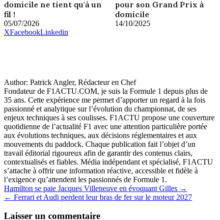
domicile ne tient qu'à un
pour son Grand Prix à
fil !
domicile
05/07/2026
14/10/2025
X
Facebook
Linkedin
Author:
Patrick Angler, Rédacteur en Chef
Fondateur de F1ACTU.COM, je suis la Formule 1 depuis plus de
35 ans. Cette expérience me permet d’apporter un regard à la fois
passionné et analytique sur l’évolution du championnat, de ses
enjeux techniques à ses coulisses. F1ACTU propose une couverture
quotidienne de l’actualité F1 avec une attention particulière portée
aux évolutions techniques, aux décisions réglementaires et aux
mouvements du paddock. Chaque publication fait l’objet d’un
travail éditorial rigoureux afin de garantir des contenus clairs,
contextualisés et fiables. Média indépendant et spécialisé, F1ACTU
s’attache à offrir une information réactive, accessible et fidèle à
l’exigence qu’attendent les passionnés de Formule 1.
Navigation
Hamilton se paie Jacques Villeneuve en évoquant Gilles →
← Ferrari et Audi perdent leur bras de fer sur le moteur 2027
de
l’article
Laisser un commentaire