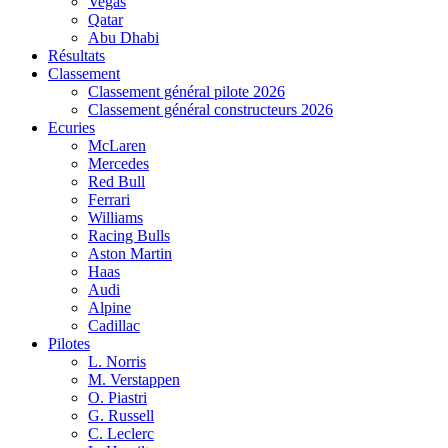
Vegas
Qatar
Abu Dhabi
Résultats
Classement
Classement général pilote 2026
Classement général constructeurs 2026
Ecuries
McLaren
Mercedes
Red Bull
Ferrari
Williams
Racing Bulls
Aston Martin
Haas
Audi
Alpine
Cadillac
Pilotes
L. Norris
M. Verstappen
O. Piastri
G. Russell
C. Leclerc