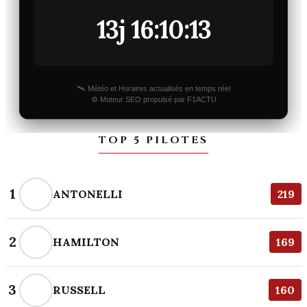
13j 16:10:13
🛰️ Météo et Horaires actualisés en temps réel
⚙️ Moteur SEO propulsé par F1ACTU
TOP 5 PILOTES
1
ANTONELLI
219
2
HAMILTON
169
3
RUSSELL
160