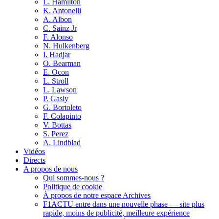
L. Hamilton
K. Antonelli
A. Albon
C. Sainz Jr
F. Alonso
N. Hulkenberg
I. Hadjar
O. Bearman
E. Ocon
L. Stroll
L. Lawson
P. Gasly
G. Bortoleto
F. Colapinto
V. Bottas
S. Perez
A. Lindblad
Vidéos
Directs
A propos de nous
Qui sommes-nous ?
Politique de cookie
À propos de notre espace Archives
F1ACTU entre dans une nouvelle phase — site plus
rapide, moins de publicité, meilleure expérience