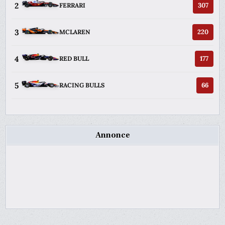
2
307
FERRARI
3
220
MCLAREN
4
177
RED BULL
5
66
RACING BULLS
Annonce