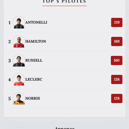
TOP 5 PILOTES
1
ANTONELLI
219
2
HAMILTON
169
3
RUSSELL
160
4
LECLERC
138
5
NORRIS
128
Annonce