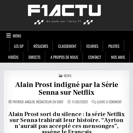
Skip
F1ACTU
to
content
MENU
LES GP
RÉSULTATS
CLASSEMENT
ECURIES
PILOTES
VIDÉOS
DIRECTS
A PROPOS DE NOUS
CONTACT
NOS AMIS
POSTED
NEWS
IN
Alain Prost indigné par la Série
Senna sur Netflix
ON
PATRICK ANGLER, RÉDACTEUR EN CHEF
11/02/2025
LEAVE A COMMENT
ALAIN
PROST
INDIGNÉ
Alain Prost sort du silence : la série Netflix
PAR
sur Senna trahirait leur histoire. “Ayrton
LA
SÉRIE
n’aurait pas accepté ces mensonges”,
SENNA
SUR
assène le Français