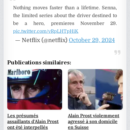
Nothing moves faster than a lifetime. Senna,
the limited series about the driver destined to
be a hero, premieres November 29.
pic.twitter.com/vRpLHTpHiK
— Netflix (@netflix)
October 29, 2024
Publications similaires:
Les présumés
Alain Prost violemment
assaillants d'Alain Prost
agressé à son domicile
ont été interpellés
en Suisse