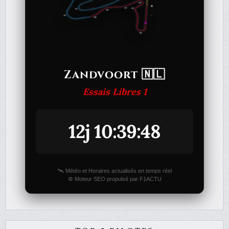
Zandvoort 🇳🇱
Essais Libres 1
12j 10:39:48
🛰️ Météo et Horaires actualisés en temps réel
⚙️ Moteur SEO propulsé par F1ACTU