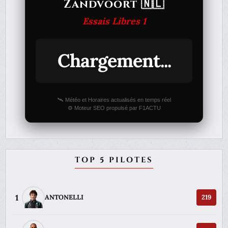
Zandvoort 🇳🇱
Essais Libres 1
Chargement...
🛰️ Météo et Horaires actualisés en temps réel
⚙️ Moteur SEO propulsé par F1ACTU
TOP 5 PILOTES
1
ANTONELLI
219