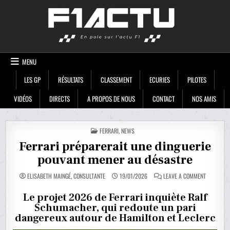
Skip
F1ACTU
to
content
MENU
LES GP
RÉSULTATS
CLASSEMENT
ECURIES
PILOTES
VIDÉOS
DIRECTS
A PROPOS DE NOUS
CONTACT
NOS AMIS
POSTED
FERRARI
,
NEWS
IN
Ferrari préparerait une dinguerie
pouvant mener au désastre
ON
ELISABETH MAINGÉ, CONSULTANTE
19/01/2026
LEAVE A COMMENT
FERRARI
PRÉPARERA
UNE
Le projet 2026 de Ferrari inquiète Ralf
DINGUERIE
Schumacher, qui redoute un pari
POUVANT
MENER
dangereux autour de Hamilton et Leclerc
AU
DÉSASTRE