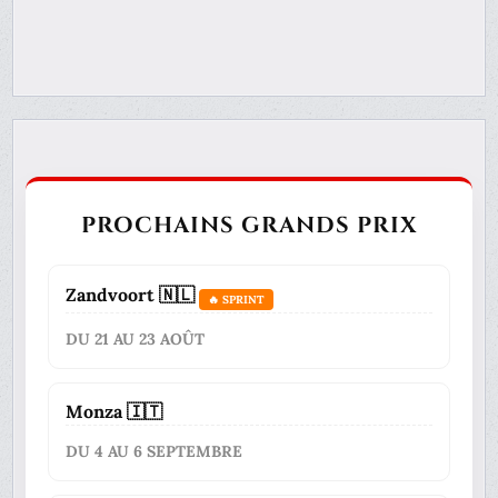
PROCHAINS GRANDS PRIX
Zandvoort 🇳🇱
🔥 SPRINT
DU 21 AU 23 AOÛT
Monza 🇮🇹
DU 4 AU 6 SEPTEMBRE