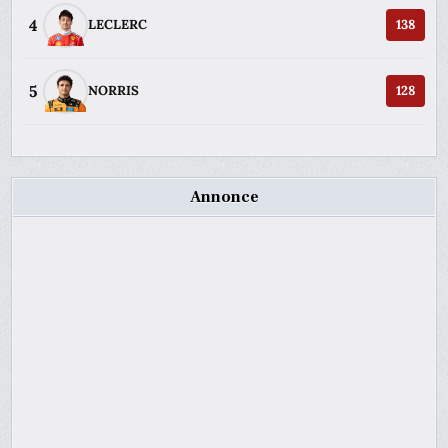
4
LECLERC
138
5
NORRIS
128
Annonce