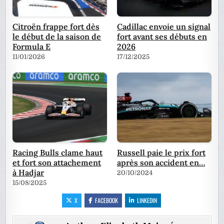
Citroën frappe fort dès
Cadillac envoie un signal
le début de la saison de
fort avant ses débuts en
Formula E
2026
11/01/2026
17/12/2025
Racing Bulls clame haut
Russell paie le prix fort
et fort son attachement
après son accident en…
à Hadjar
20/10/2024
15/08/2025
X
FACEBOOK
LINKEDIN