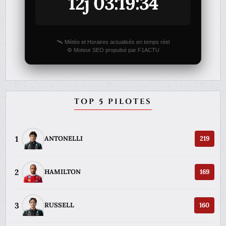
12j 03:19:34
🛰️ Météo et Horaires actualisés en temps réel
⚙️ Moteur SEO propulsé par F1ACTU
TOP 5 PILOTES
1
ANTONELLI
219
2
HAMILTON
169
3
RUSSELL
160