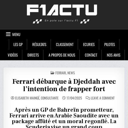
Skip
F1ACTU
to
content
MENU
LES GP
RÉSULTATS
CLASSEMENT
ECURIES
PILOTES
VIDÉOS
DIRECTS
A PROPOS DE NOUS
CONTACT
NOS AMIS
POSTED
FERRARI
,
NEWS
IN
Ferrari débarque à Djeddah avec
l’intention de frapper fort
ON
ELISABETH MAINGÉ, CONSULTANTE
17/04/2025
LEAVE A COMMENT
FERRARI
DÉBARQUE
À
Après un GP de Bahreïn prometteur,
DJEDDAH
Ferrari arrive en Arabie Saoudite avec un
AVEC
L’INTENTIO
package affûté et un moral regonflé. La
DE
FRAPPER
Scuderia vise un grand coup