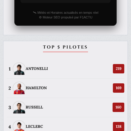
🛰️ Météo et Horaires actualisés en temps réel
⚙️ Moteur SEO propulsé par F1ACTU
TOP 5 PILOTES
1
ANTONELLI
219
2
HAMILTON
169
3
RUSSELL
160
4
LECLERC
138