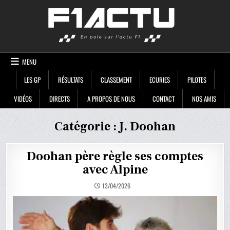
Skip
F1ACTU
to
content
MENU
LES GP
RÉSULTATS
CLASSEMENT
ECURIES
PILOTES
VIDÉOS
DIRECTS
A PROPOS DE NOUS
CONTACT
NOS AMIS
Catégorie :
J. Doohan
Doohan père règle ses comptes
avec Alpine
13/04/2026