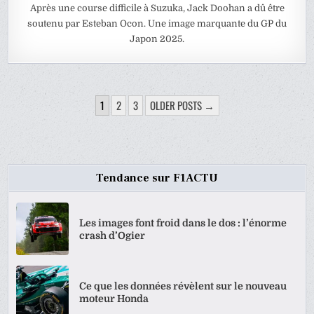
Après une course difficile à Suzuka, Jack Doohan a dû être
soutenu par Esteban Ocon. Une image marquante du GP du
Japon 2025.
PAGINATION
1
2
3
OLDER POSTS →
DES
PUBLICATIONS
Tendance sur F1ACTU
Les images font froid dans le dos : l’énorme
crash d’Ogier
Ce que les données révèlent sur le nouveau
moteur Honda