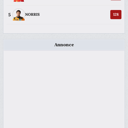
5
NORRIS
128
Annonce