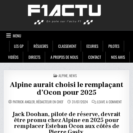
Skip
F1ACTU
to
content
MENU
LES GP
RÉSULTATS
CLASSEMENT
ECURIES
PILOTES
VIDÉOS
DIRECTS
A PROPOS DE NOUS
CONTACT
NOS AMIS
POSTED
ALPINE
,
NEWS
IN
Alpine aurait choisi le remplaçant
d’Ocon pour 2025
ON
PATRICK ANGLER, RÉDACTEUR EN CHEF
31/07/2024
LEAVE A COMMENT
ALPINE
AURAIT
CHOISI
Jack Doohan, pilote de réserve, devrait
LE
être promu chez Alpine en 2025 pour
REMPLA
D’OCON
remplacer Esteban Ocon aux côtés de
POUR
2025
Pierre Gasly.