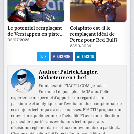
Le potentiel remplaçant
Colapinto est-il le
de Verstappen en piste…
remplaçant idéal de
Perez pour Red Bull?
02/07/2025
23/10/2024
X
FACEBOOK
LINKEDIN
Author:
Patrick Angler,
Rédacteur en Chef
Fondateur de F1ACTU.COM, je suis la
Formule 1 depuis plus de 35 ans. Cette
expérience me permet d’apporter un regard à la fois
passionné et analytique sur l’évolution du championnat, de
ses enjeux techniques à ses coulisses. F1ACTU propose une
couverture quotidienne de l’actualité F1 avec une attention
particulière portée aux évolutions techniques, aux
décisions réglementaires et aux mouvements du paddock.
Chaque publication fait l’objet d’un travail éditorial