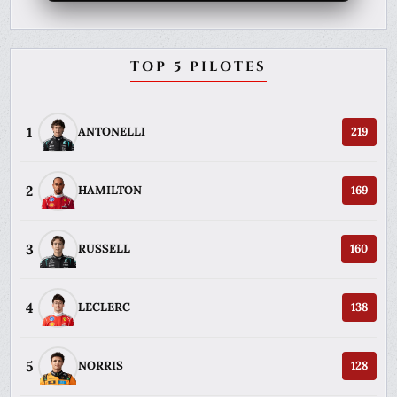
TOP 5 PILOTES
1
ANTONELLI
219
2
HAMILTON
169
3
RUSSELL
160
4
LECLERC
138
5
NORRIS
128