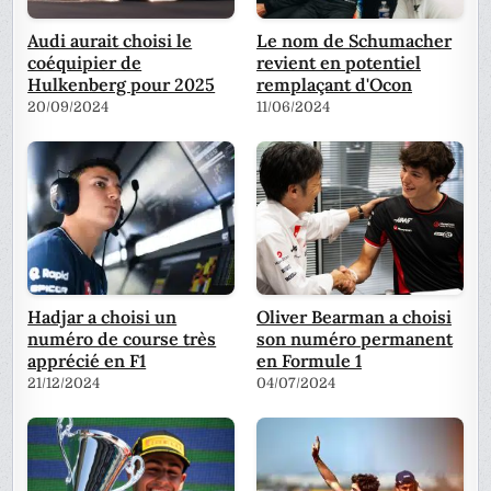
Audi aurait choisi le
Le nom de Schumacher
coéquipier de
revient en potentiel
Hulkenberg pour 2025
remplaçant d'Ocon
20/09/2024
11/06/2024
Hadjar a choisi un
Oliver Bearman a choisi
numéro de course très
son numéro permanent
apprécié en F1
en Formule 1
21/12/2024
04/07/2024