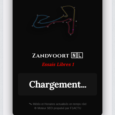
Zandvoort 🇳🇱
Essais Libres 1
Chargement...
🛰️ Météo et Horaires actualisés en temps réel
⚙️ Moteur SEO propulsé par F1ACTU