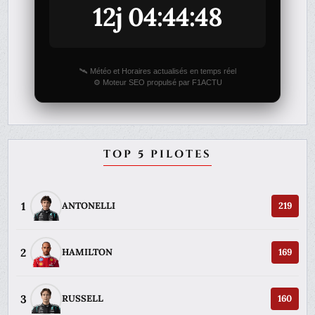
12j 04:44:48
🛰️ Météo et Horaires actualisés en temps réel
⚙️ Moteur SEO propulsé par F1ACTU
TOP 5 PILOTES
1
ANTONELLI
219
2
HAMILTON
169
3
RUSSELL
160