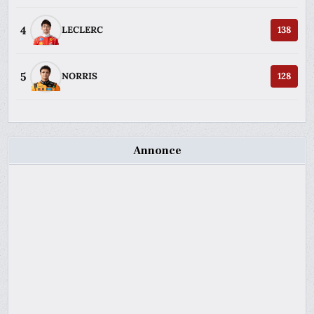
4
LECLERC
138
5
NORRIS
128
Annonce