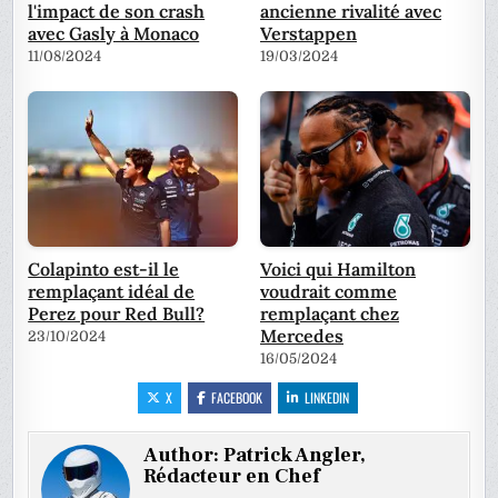
l'impact de son crash
ancienne rivalité avec
avec Gasly à Monaco
Verstappen
11/08/2024
19/03/2024
Colapinto est-il le
Voici qui Hamilton
remplaçant idéal de
voudrait comme
Perez pour Red Bull?
remplaçant chez
Mercedes
23/10/2024
16/05/2024
X
FACEBOOK
LINKEDIN
Author:
Patrick Angler,
Rédacteur en Chef