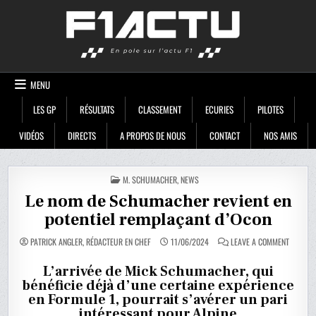
Skip
F1ACTU
to
content
MENU
LES GP
RÉSULTATS
CLASSEMENT
ECURIES
PILOTES
VIDÉOS
DIRECTS
A PROPOS DE NOUS
CONTACT
NOS AMIS
POSTED
M. SCHUMACHER
,
NEWS
IN
Le nom de Schumacher revient en
potentiel remplaçant d’Ocon
ON
PATRICK ANGLER, RÉDACTEUR EN CHEF
11/06/2024
LEAVE A COMMENT
LE
NOM
DE
L’arrivée de Mick Schumacher, qui
SCHUMA
bénéficie déjà d’une certaine expérience
REVIENT
EN
en Formule 1, pourrait s’avérer un pari
POTENTI
REMPLA
intéressant pour Alpine