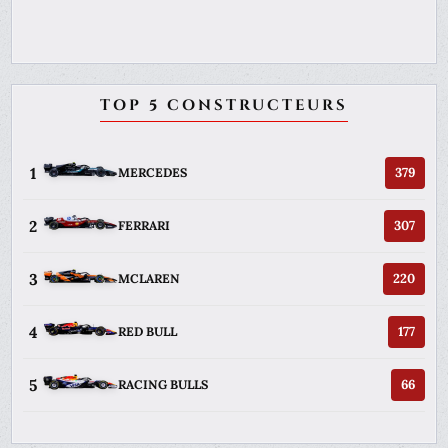
TOP 5 CONSTRUCTEURS
1
379
MERCEDES
2
307
FERRARI
3
220
MCLAREN
4
177
RED BULL
5
66
RACING BULLS