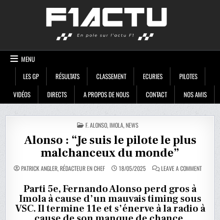
Skip
F1ACTU
to
content
MENU
LES GP
RÉSULTATS
CLASSEMENT
ECURIES
PILOTES
VIDÉOS
DIRECTS
A PROPOS DE NOUS
CONTACT
NOS AMIS
POSTED
F. ALONSO
,
IMOLA
,
NEWS
IN
Alonso : “Je suis le pilote le plus
malchanceux du monde”
ON
PATRICK ANGLER, RÉDACTEUR EN CHEF
18/05/2025
LEAVE A COMMENT
ALONSO
:
“JE
Parti 5e, Fernando Alonso perd gros à
SUIS
Imola à cause d’un mauvais timing sous
LE
PILOTE
VSC. Il termine 11e et s’énerve à la radio à
LE
PLUS
cause de son manque de chance.