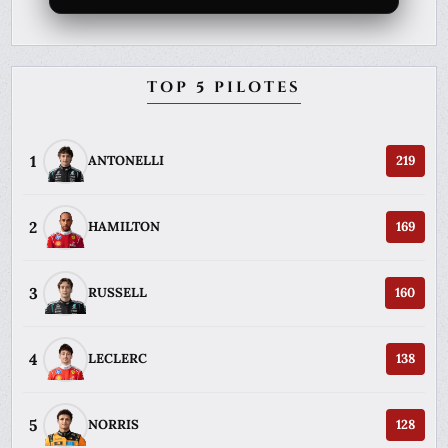
TOP 5 PILOTES
1
ANTONELLI
219
2
HAMILTON
169
3
RUSSELL
160
4
LECLERC
138
5
NORRIS
128