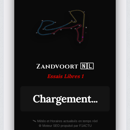
Zandvoort 🇳🇱
Essais Libres 1
Chargement...
🛰️ Météo et Horaires actualisés en temps réel
⚙️ Moteur SEO propulsé par F1ACTU