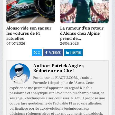
Alonso vide son sac sur
La rumeur d’un retour
les voitures de F1
d’Alonso chez Alpine
actuelles
prend de…
07/07/2026
24/06/2026
X
FACEBOOK
LINKEDIN
Author:
Patrick Angler,
Rédacteur en Chef
Fondateur de F1ACTU.COM, je suis la
Formule 1 depuis plus de 35 ans. Cette
expérience me permet d’apporter un regard à la fois
passionné et analytique sur l’évolution du championnat, de
ses enjeux techniques à ses coulisses. F1ACTU propose une
couverture quotidienne de l’actualité F1 avec une attention
particulière portée aux évolutions techniques, aux
décisions réglementaires et aux mouvements du paddock.