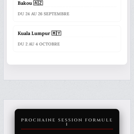
Bakou 🇦🇿
DU 24 AU 26 SEPTEMBRE
Kuala Lumpur 🇲🇾
DU 2 AU 4 OCTOBRE
PROCHAINE SESSION FORMULE
1