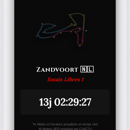
Zandvoort 🇳🇱
Essais Libres 1
13j 02:29:27
🛰️ Météo et Horaires actualisés en temps réel
⚙️ Moteur SEO propulsé par F1ACTU