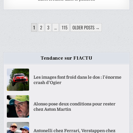
PAGINATION
1
2
3
…
115
OLDER POSTS →
DES
PUBLICATIONS
Tendance sur F1ACTU
Les images font froid dans le dos : l’énorme
crash d’Ogier
Alonso pose deux conditions pour rester
chez Aston Martin
Antonelli chez Ferrari, Verstappen chez