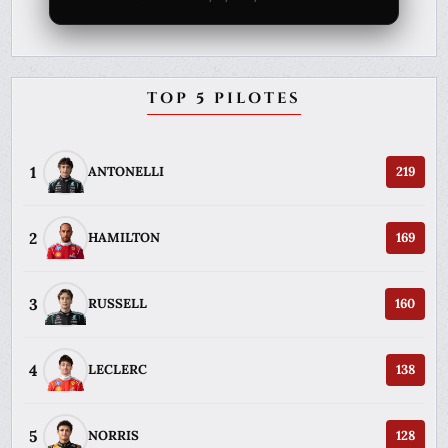
TOP 5 PILOTES
1
ANTONELLI
219
2
HAMILTON
169
3
RUSSELL
160
4
LECLERC
138
5
NORRIS
128