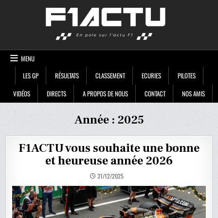
Skip
F1ACTU
to
content
MENU
LES GP
RÉSULTATS
CLASSEMENT
ECURIES
PILOTES
VIDÉOS
DIRECTS
A PROPOS DE NOUS
CONTACT
NOS AMIS
Année :
2025
F1ACTU vous souhaite une bonne
et heureuse année 2026
31/12/2025