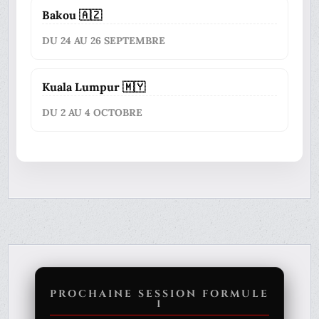
Bakou 🇦🇿
DU 24 AU 26 SEPTEMBRE
Kuala Lumpur 🇲🇾
DU 2 AU 4 OCTOBRE
PROCHAINE SESSION FORMULE
1