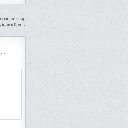
 cache un coup
égique à Spa →
ec
*