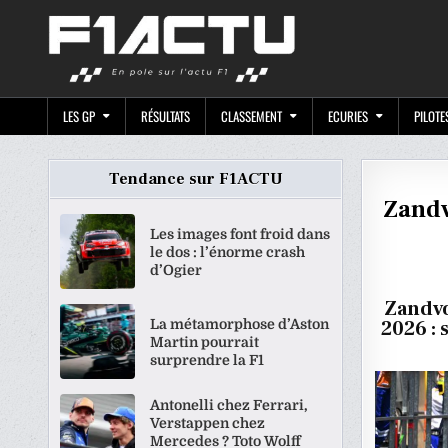
Skip
F1ACTU.CO
to
content
LES GP
RÉSULTATS
CLASSEMENT
ECURIES
PILOTE
Tendance sur F1ACTU
Zandvo
Les images font froid dans
le dos : l’énorme crash
d’Ogier
Zandvo
La métamorphose d’Aston
2026 : 
Martin pourrait
surprendre la F1
Antonelli chez Ferrari,
Verstappen chez
Mercedes ? Toto Wolff