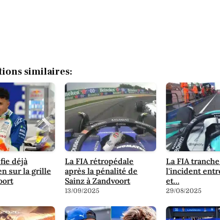
tions similaires:
fie déjà
La FIA rétropédale
La FIA tranche
n sur la grille
après la pénalité de
l'incident ent
oort
Sainz à Zandvoort
et…
13/09/2025
29/08/2025