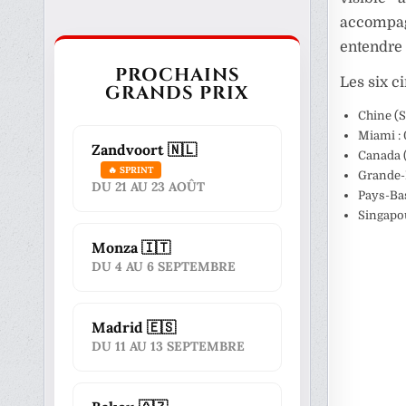
accompag
entendre 
PROCHAINS
Les six c
GRANDS PRIX
Chine (S
Miami : 
Zandvoort 🇳🇱
Canada (
🔥 SPRINT
Grande-B
DU 21 AU 23 AOÛT
Pays-Bas
Singapou
Monza 🇮🇹
DU 4 AU 6 SEPTEMBRE
Madrid 🇪🇸
DU 11 AU 13 SEPTEMBRE