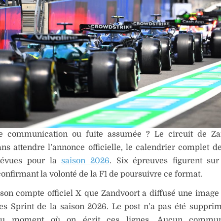
e communication ou fuite assumée ? Le circuit de Za
ans attendre l’annonce officielle, le calendrier complet d
révues pour la
saison 2026
. Six épreuves figurent sur
confirmant la volonté de la F1 de poursuivre ce format.
 son compte officiel X que Zandvoort a diffusé une image l
es Sprint de la saison 2026. Le post n’a pas été supprim
 au moment où on écrit ces lignes. Aucun commun