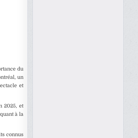
ortance du
ntréal, un
ectacle et
n 2025, et
 quant à la
its connus