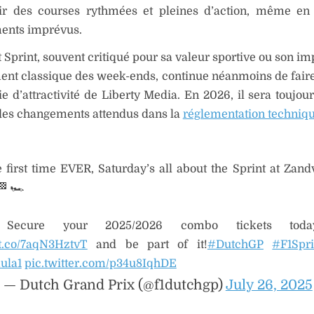
rir des courses rythmées et pleines d’action, même en
ents imprévus.
 Sprint, souvent critiqué pour sa valeur sportive ou son im
nt classique des week-ends, continue néanmoins de faire
gie d’attractivité de Liberty Media. En 2026, il sera toujou
 des changements attendus dans la
réglementation techniq
e first time EVER, Saturday’s all about the Sprint at Zand
 🏎️
Secure your 2025/2026 combo tickets toda
//t.co/7aqN3HztvT
and be part of it!
#DutchGP
#F1Spri
ula1
pic.twitter.com/p34u8IqhDE
— Dutch Grand Prix (@f1dutchgp)
July 26, 2025