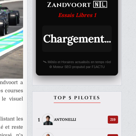
Zandvoort 🇳🇱
Essais Libres 1
Chargement...
🛰️ Météo et Horaires actualisés en temps réel
⚙️ Moteur SEO propulsé par F1ACTU
ndvoort a
es courses
TOP 5 PILOTES
 le visuel
istant les
1
219
ANTONELLI
é et reste
iqué n’a