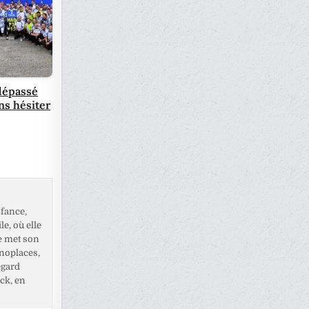
 dépassé
ns hésiter
fance,
e, où elle
e met son
noplaces,
egard
ck, en