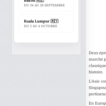
Bakou 🇦🇿
DU 24 AU 26 SEPTEMBRE
Kuala Lumpur 🇲🇾
DU 2 AU 4 OCTOBRE
Deux épr
marché po
classique
histoire.
L’Asie co
Singapour
pertinenc
En Europe