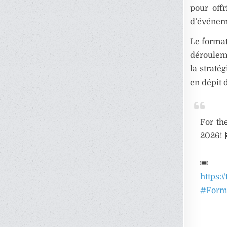
pour off
d’événem
Le format
dérouleme
la straté
en dépit
For th
2026! 
🎟️ 
https:
#Form