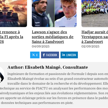
t renonce à
Lawson s'agace des
Hadjar aurait
 la F1 après la
sorties médiatiques de
Verstappen sa
26
Sainz à Zandvoort
à Zandvoort
04/09/2025
02/09/2025
X
FACEBOOK
LINKEDIN
Author:
Elisabeth Maingé, Consultante
Ingénieure de formation et passionnée de Formule 1 depuis son en
Élisabeth Maingé évolue au sein d’un grand constructeur automobil
travaille dans le domaine de la recherche et du développement. Ell
 technique au service de F1ACTU en analysant les performances des mo
 aérodynamiques et les enjeux liés aux évolutions réglementaires. Son r
ure apporte un éclairage précis sur les forces en présence dans le paddo
es données techniques aux performances en piste.