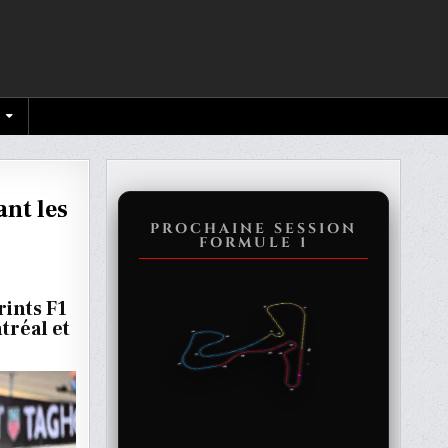
ant les
PROCHAINE SESSION
FORMULE 1
T
rints F1
tréal et
T