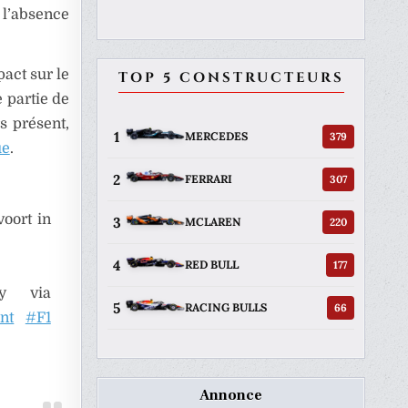
 l’absence
pact sur le
TOP 5 CONSTRUCTEURS
 partie de
rs présent,
1
379
MERCEDES
ue
.
2
307
FERRARI
voort in
3
220
MCLAREN
4
177
RED BULL
y via
5
66
RACING BULLS
nt
#F1
Annonce