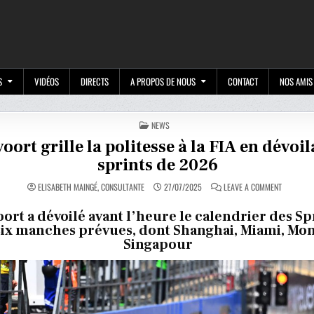
M
S
VIDÉOS
DIRECTS
A PROPOS DE NOUS
CONTACT
NOS AMIS
POSTED
NEWS
IN
ort grille la politesse à la FIA en dévoil
sprints de 2026
ON
ELISABETH MAINGÉ, CONSULTANTE
27/07/2025
LEAVE A COMMENT
ZANDVOOR
GRILLE
LA
ort a dévoilé avant l’heure le calendrier des Sp
POLITESSE
six manches prévues, dont Shanghai, Miami, Mon
À
LA
Singapour
FIA
EN
DÉVOILAN
LES
SPRINTS
DE
2026