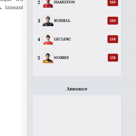
2
169
HAMILTON
, laissant
3
160
RUSSELL
4
138
LECLERC
5
128
NORRIS
Annonce