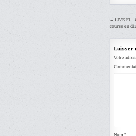
Naviga
← LIVE F1 – G
de
course en di
l’articl
Laisser
Votre adres
Commenta
Nom
*